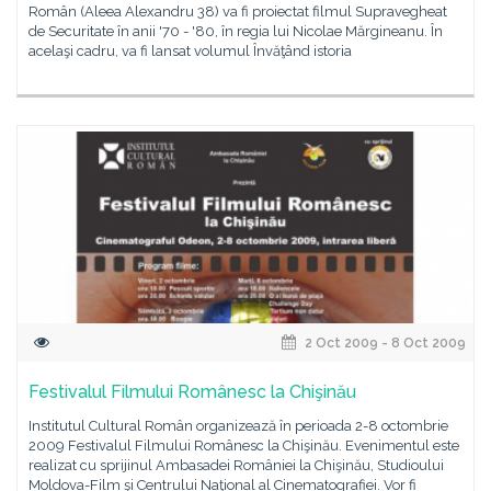
Român (Aleea Alexandru 38) va fi proiectat filmul Supravegheat
de Securitate în anii '70 - '80, în regia lui Nicolae Mărgineanu. În
acelaşi cadru, va fi lansat volumul Învăţând istoria
2 Oct 2009 - 8 Oct 2009
Festivalul Filmului Românesc la Chişinău
Institutul Cultural Român organizează în perioada 2-8 octombrie
2009 Festivalul Filmului Românesc la Chişinău. Evenimentul este
realizat cu sprijinul Ambasadei României la Chişinău, Studioului
Moldova-Film şi Centrului Naţional al Cinematografiei. Vor fi