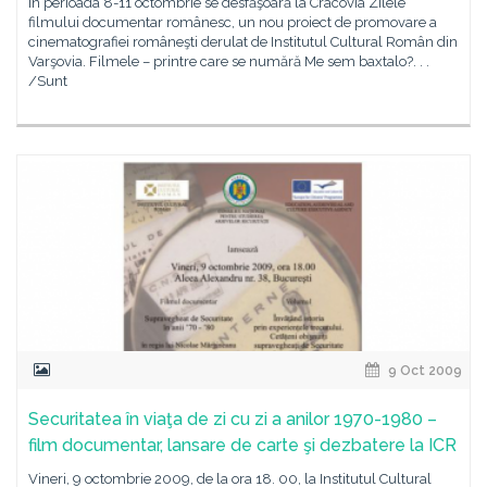
În perioada 8-11 octombrie se desfăşoară la Cracovia Zilele
filmului documentar românesc, un nou proiect de promovare a
cinematografiei româneşti derulat de Institutul Cultural Român din
Varşovia. Filmele – printre care se numără Me sem baxtalo?. . .
/Sunt
9 Oct 2009
Securitatea în viaţa de zi cu zi a anilor 1970-1980 –
film documentar, lansare de carte şi dezbatere la ICR
Vineri, 9 octombrie 2009, de la ora 18. 00, la Institutul Cultural