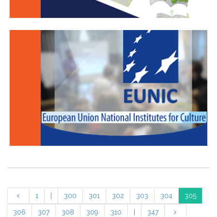
1
|
300
301
302
303
304
305
306
307
308
309
310
|
347