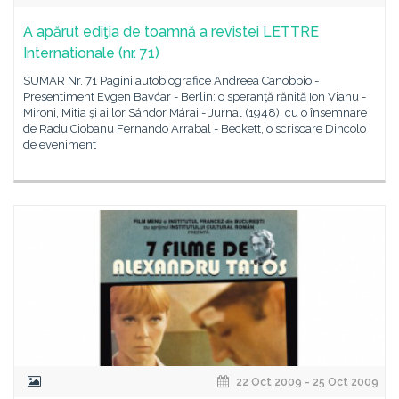
A apărut ediţia de toamnă a revistei LETTRE
Internationale (nr. 71)
SUMAR Nr. 71 Pagini autobiografice Andreea Canobbio -
Presentiment Evgen Bavćar - Berlin: o speranţă rănită Ion Vianu -
Mironi, Mitia şi ai lor Sándor Márai - Jurnal (1948), cu o însemnare
de Radu Ciobanu Fernando Arrabal - Beckett, o scrisoare Dincolo
de eveniment
22 Oct 2009 - 25 Oct 2009