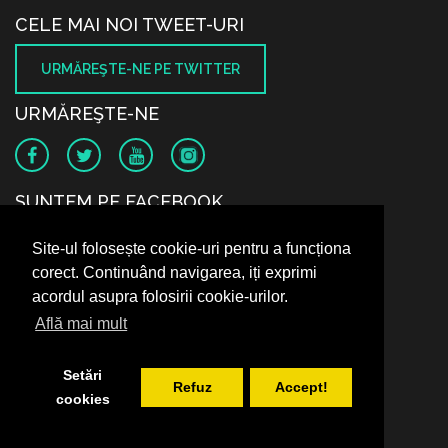
CELE MAI NOI TWEET-URI
URMĂREŞTE-NE PE TWITTER
URMĂREŞTE-NE
SUNTEM PE FACEBOOK
Site-ul folosește cookie-uri pentru a funcționa
corect. Continuând navigarea, iți exprimi
acordul asupra folosirii cookie-urilor.
Află mai mult
Setări
Refuz
Accept!
cookies