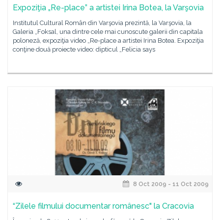
Expoziţia „Re-place” a artistei Irina Botea, la Varşovia
Institutul Cultural Român din Varşovia prezintă, la Varşovia, la
Galeria „Foksal, una dintre cele mai cunoscute galerii din capitala
poloneză, expoziţia video „Re-place a artistei Irina Botea. Expoziţia
conţine două proiecte video: dipticul „Felicia says
8 Oct 2009 - 11 Oct 2009
“Zilele filmului documentar românesc" la Cracovia