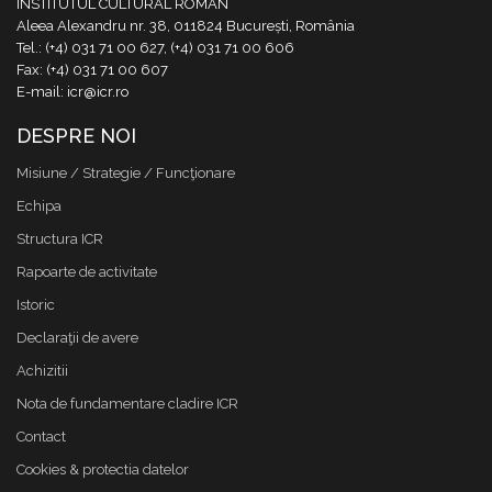
INSTITUTUL CULTURAL ROMÂN
Aleea Alexandru nr. 38, 011824 București, România
Tel.: (+4) 031 71 00 627, (+4) 031 71 00 606
Fax: (+4) 031 71 00 607
E-mail: icr@icr.ro
DESPRE NOI
Misiune / Strategie / Funcţionare
Echipa
Structura ICR
Rapoarte de activitate
Istoric
Declaraţii de avere
Achizitii
Nota de fundamentare cladire ICR
Contact
Cookies & protectia datelor