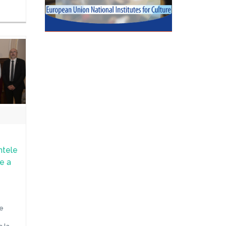
ntele
le a
e