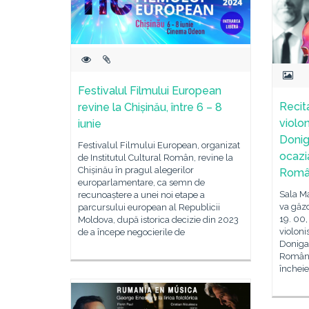
Festivalul Filmului European
Recit
revine la Chișinău, între 6 – 8
violon
iunie
Donig
Festivalul Filmului European, organizat
ocazi
de Institutul Cultural Român, revine la
Chișinău în pragul alegerilor
Româ
europarlamentare, ca semn de
Sala Ma
recunoaștere a unei noi etape a
va găzd
parcursului european al Republicii
19. 00,
Moldova, după istorica decizie din 2023
violoni
de a începe negocierile de
Doniga 
Români
încheie