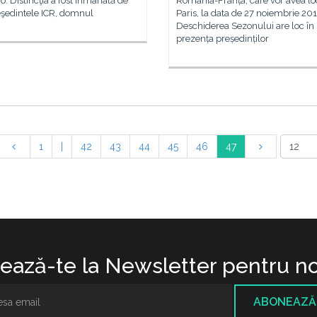
. Distincţia a fost înmânată de
România-Franța, care vor avea lo
eşedintele ICR, domnul
Paris, la data de 27 noiembrie 20
Deschiderea Sezonului are loc în
prezența președinților
1
|
42
43
44
45
46
47
ază-te la Newsletter pentru no
ABONEAZĂ