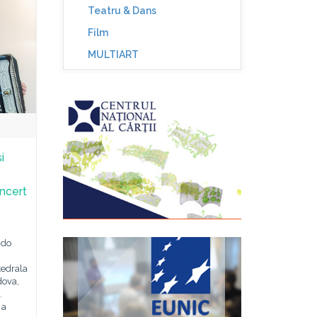
Teatru & Dans
Film
MULTIART
i
oncert
ndo
tedrala
dova,
.
 a