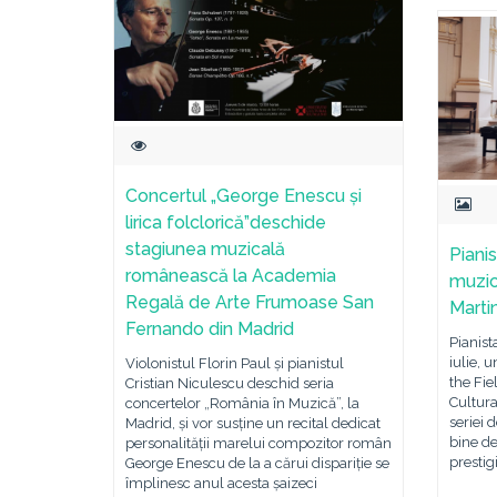
Concertul „George Enescu și
lirica folclorică”deschide
stagiunea muzicală
Piani
românească la Academia
muzic
Regală de Arte Frumoase San
Marti
Fernando din Madrid
Pianist
iulie, 
Violonistul Florin Paul și pianistul
the Fiel
Cristian Niculescu deschid seria
Cultura
concertelor „România în Muzică”, la
seriei 
Madrid, și vor susține un recital dedicat
bine de
personalității marelui compozitor român
prestig
George Enescu de la a cărui dispariție se
împlinesc anul acesta șaizeci