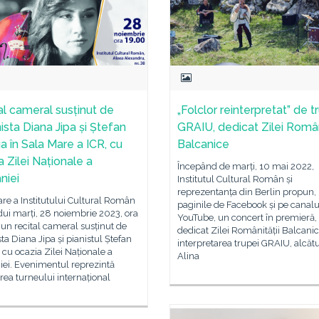
al cameral susținut de
„Folclor reinterpretat” de t
ista Diana Jipa și Ștefan
GRAIU, dedicat Zilei Român
a în Sala Mare a ICR, cu
Balcanice
a Zilei Naționale a
Începând de marți, 10 mai 2022,
niei
Institutul Cultural Român și
reprezentanța din Berlin propun,
re a Institutului Cultural Român
paginile de Facebook și pe canalu
ui marți, 28 noiembrie 2023, ora
YouTube, un concert în premieră,
 un recital cameral susținut de
dedicat Zilei Românității Balcanic
sta Diana Jipa și pianistul Ștefan
interpretarea trupei GRAIU, alcătu
cu ocazia Zilei Naționale a
Alina
ei. Evenimentul reprezintă
rea turneului internațional