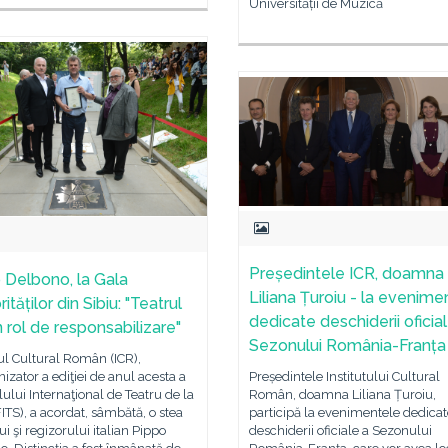
Universității de Muzică
Președintele ICR, doamna
 Delbono, la Gala
Liliana Țuroiu - la evenime
ităților din Sibiu: "Teatrul
dedicate deschiderii oficia
n rol de responsabilizare"
Sezonului România-Franța
tul Cultural Român (ICR),
izator a ediţiei de anul acesta a
Președintele Institutului Cultural
lului Internaţional de Teatru de la
Român, doamna Liliana Țuroiu,
FITS), a acordat, sâmbătă, o stea
participă la evenimentele dedicat
ui şi regizorului italian Pippo
deschiderii oficiale a Sezonului