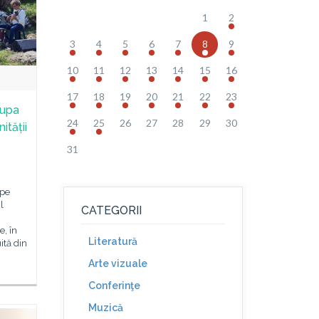
1
2
3
4
5
6
7
8
9
10
11
12
13
14
15
16
17
18
19
20
21
22
23
rupa
24
25
26
27
28
29
30
ității
31
 pe
l
CATEGORII
e, în
Literatură
ită din
Arte vizuale
Conferinţe
Muzică