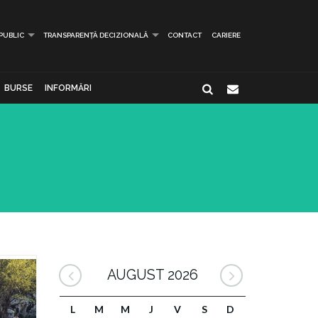
 PUBLIC
TRANSPARENȚĂ DECIZIONALĂ
CONTACT
CARIERE
BURSE
INFORMĂRI
AUGUST 2026
L
M
M
J
V
S
D