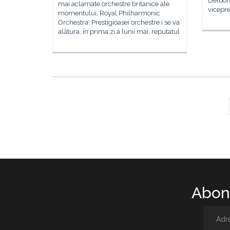
Delbono
mai aclamate orchestre britanice ale
vicepr
momentului, Royal Philharmonic
Orchestra. Prestigioasei orchestre i se va
alătura, în prima zi a lunii mai, reputatul
Abone