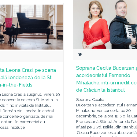
Soprana Cecilia Bucerzan ș
sta Leona Crasi, pe scena
acordeonistul Fernando
ală londoneză de la St
Mihalache, într-un inedit c
n-in-the-Fields
de Crăciun la Istanbul
a Leona Crasi a susținut, vineri, 19
Soprana Cecilia
un concert la celebra St. Martin-in-
Bucerzan și acordeonistul Ferna
ds, fiind invitată de Institutul
Mihalache vor concerta pe 20
l Român din Londra, în cadrul
decembrie, de la ora 19. 30, la Ca
de concerte organizată, de mai
Franciscană Sfântul Anton de Pa
 opt ani, în parteneriat cu
aflată pe Blvd. Istiklal din Istanbul
ioasa instituție
Cecilia Bucerzan este absolventă