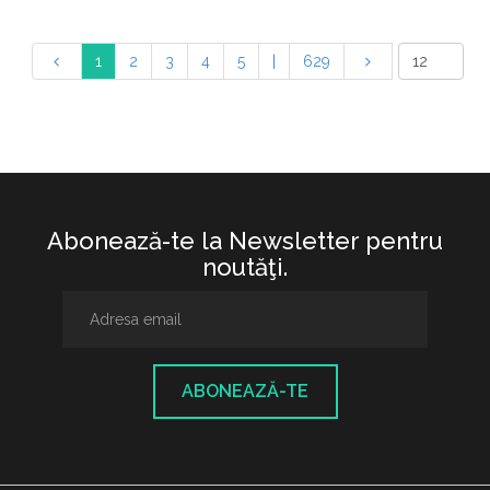
1
2
3
4
5
|
629
Abonează-te la Newsletter pentru
noutăţi.
ABONEAZĂ-TE