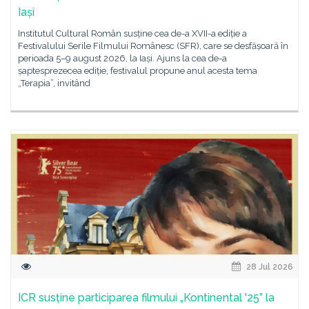
Iași
Institutul Cultural Român susține cea de-a XVII-a ediție a
Festivalului Serile Filmului Românesc (SFR), care se desfășoară în
perioada 5–9 august 2026, la Iași. Ajuns la cea de-a
șaptesprezecea ediție, festivalul propune anul acesta tema
„Terapia”, invitând
28 Jul 2026
ICR susține participarea filmului „Kontinental '25” la