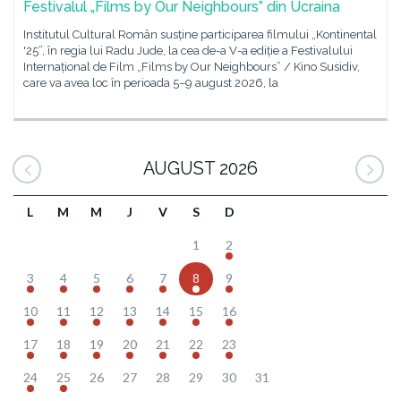
Festivalul „Films by Our Neighbours” din Ucraina
Institutul Cultural Român susține participarea filmului „Kontinental
'25”, în regia lui Radu Jude, la cea de-a V-a ediție a Festivalului
Internațional de Film „Films by Our Neighbours” / Kino Susidiv,
care va avea loc în perioada 5–9 august 2026, la
AUGUST 2026
L
M
M
J
V
S
D
1
2
3
4
5
6
7
8
9
10
11
12
13
14
15
16
17
18
19
20
21
22
23
24
25
26
27
28
29
30
31