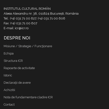
INSTITUTUL CULTURAL ROMÂN
Aleea Alexandru nr. 38, 011824 București, România
Tel.: (+4) 031 71 00 627, (+4) 031 71 00 606
Fax: (+4) 031 71 00 607
E-mail: icr@icr.ro
DESPRE NOI
Misiune / Strategie / Funcţionare
Echipa
Structura ICR
Rapoarte de activitate
Istoric
Declaraţii de avere
Achizitii
Nota de fundamentare cladire ICR
Contact