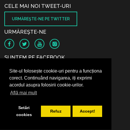
CELE MAI NOI TWEET-URI
URMĂREŞTE-NE PE TWITTER
URMĂREŞTE-NE
SUNTEM PE FACEBOOK
Site-ul folosește cookie-uri pentru a funcționa
corect. Continuând navigarea, iți exprimi
acordul asupra folosirii cookie-urilor.
Află mai mult
Setări
Refuz
Accept!
cookies