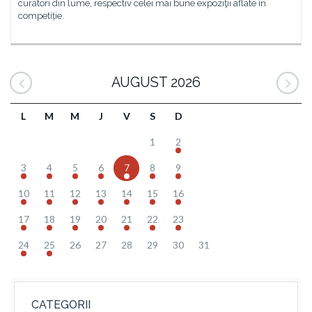
curatori din lume, respectiv celei mai bune expoziţii aflate în
competiție.
AUGUST 2026
L
M
M
J
V
S
D
1
2
3
4
5
6
7
8
9
10
11
12
13
14
15
16
17
18
19
20
21
22
23
24
25
26
27
28
29
30
31
CATEGORII