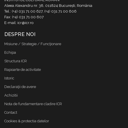
Aleea Alexandru nr. 38, 011824 București, România
Tel.: (+4) 031 71 00 627, (+4) 031 71 00 606
Fax: (+4) 031 71 00 607
E-mail: icr@icr.ro
DESPRE NOI
Misiune / Strategie / Funcţionare
Echipa
Structura ICR
Rapoarte de activitate
Istoric
Declaraţii de avere
Achizitii
Nota de fundamentare cladire ICR
Contact
Cookies & protectia datelor