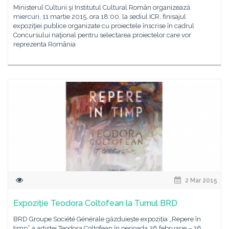
Ministerul Culturii şi Institutul Cultural Român organizează
miercuri, 11 martie 2015, ora 18:00, la sediul ICR, finisajul
expoziţiei publice organizate cu proiectele înscrise în cadrul
Concursului naţional pentru selectarea proiectelor care vor
reprezenta România
2 Mar 2015
Expoziție Teodora Coltofean la Turnul BRD
BRD Groupe Société Générale găzduiește expoziția „Repere în
timp“ a artistei Teodora Coltofean în perioada 26 februarie – 26