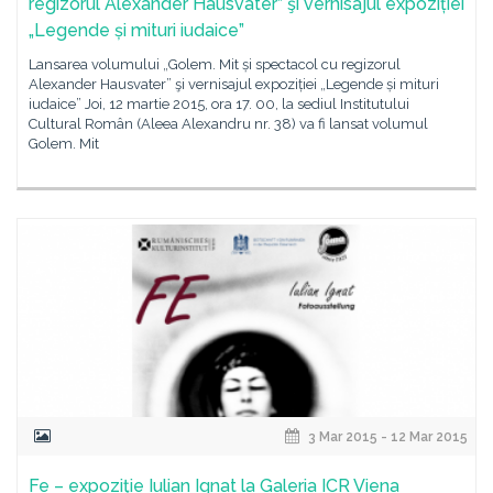
regizorul Alexander Hausvater” şi vernisajul expoziției
„Legende și mituri iudaice”
Lansarea volumului „Golem. Mit și spectacol cu regizorul
Alexander Hausvater” şi vernisajul expoziției „Legende și mituri
iudaice” Joi, 12 martie 2015, ora 17. 00, la sediul Institutului
Cultural Român (Aleea Alexandru nr. 38) va fi lansat volumul
Golem. Mit
3 Mar 2015 - 12 Mar 2015
Fe – expoziţie Iulian Ignat la Galeria ICR Viena