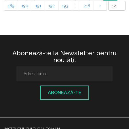
189
190
191
192
193
|
218
Abonează-te la Newsletter pentru
noutăţi.
ABONEAZĂ-TE
INSTITUTUL CULTURAL ROMÂN