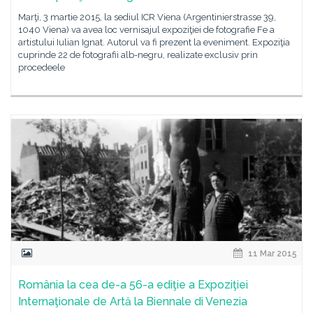
Marţi, 3 martie 2015, la sediul ICR Viena (Argentinierstrasse 39,
1040 Viena) va avea loc vernisajul expoziţiei de fotografie Fe a
artistului Iulian Ignat. Autorul va fi prezent la eveniment. Expoziţia
cuprinde 22 de fotografii alb-negru, realizate exclusiv prin
procedeele
11 Mar 2015
România la cea de-a 56-a ediţie a Expoziţiei
Internaţionale de Artă la Biennale di Venezia