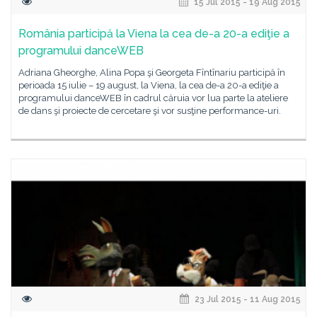
15 Jul 2015 - 19 Aug 2015
România participă la Viena la cea de-a 20-a ediţie a
programului danceWEB
Adriana Gheorghe, Alina Popa şi Georgeta Fîntînariu participă în
perioada 15 iulie – 19 august, la Viena, la cea de-a 20-a ediţie a
programului danceWEB în cadrul căruia vor lua parte la ateliere
de dans şi proiecte de cercetare şi vor susţine performance-uri.
23 Jul 2015 - 11 Aug 2015