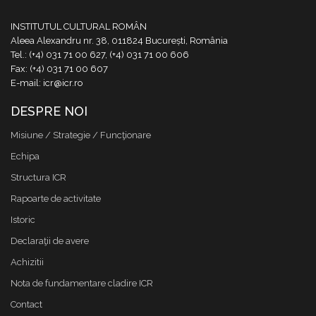
INSTITUTUL CULTURAL ROMÂN
Aleea Alexandru nr. 38, 011824 București, România
Tel.: (+4) 031 71 00 627, (+4) 031 71 00 606
Fax: (+4) 031 71 00 607
E-mail: icr@icr.ro
DESPRE NOI
Misiune / Strategie / Funcţionare
Echipa
Structura ICR
Rapoarte de activitate
Istoric
Declaraţii de avere
Achizitii
Nota de fundamentare cladire ICR
Contact