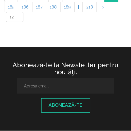
185
186
187
188
189
|
218
Abonează-te la Newsletter pentru
noutăţi.
ABONEAZĂ-TE