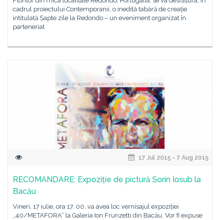
Florilor din mica localitate Redondo, Portugalia, se va desfășura, în
cadrul proiectului Contemporanii, o inedită tabără de creație
intitulată Șapte zile la Redondo – un eveniment organizat în
parteneriat
17 Jul 2015 - 7 Aug 2015
RECOMANDARE: Expoziție de pictură Sorin Iosub la
Bacău
Vineri, 17 iulie, ora 17. 00, va avea loc vernisajul expoziției
„40/METAFORA“ la Galeria Ion Frunzetti din Bacău. Vor fi expuse