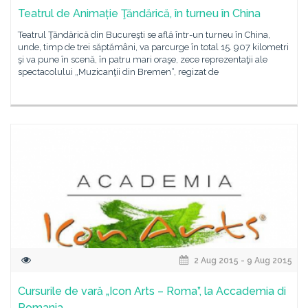
Teatrul de Animație Ţăndărică, în turneu în China
Teatrul Ţăndărică din Bucureşti se află într-un turneu în China,
unde, timp de trei săptămâni, va parcurge în total 15. 907 kilometri
şi va pune în scenă, în patru mari oraşe, zece reprezentaţii ale
spectacolului „Muzicanţii din Bremen“, regizat de
2 Aug 2015 - 9 Aug 2015
Cursurile de vară „Icon Arts – Roma”, la Accademia di
Romania