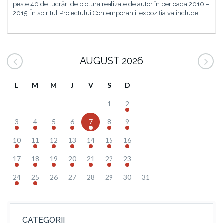
peste 40 de lucrări de pictură realizate de autor în perioada 2010 –
2015. În spiritul Proiectului Contemporanii, expoziția va include
AUGUST 2026
L
M
M
J
V
S
D
1
2
3
4
5
6
7
8
9
10
11
12
13
14
15
16
17
18
19
20
21
22
23
24
25
26
27
28
29
30
31
CATEGORII