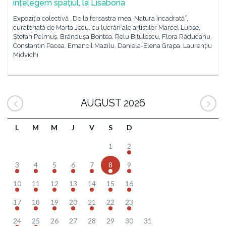
înțelegem spațiul, la Lisabona
Expoziția colectivă „De la fereastra mea. Natura încadrată”,
curatoriată de Marta Jecu, cu lucrări ale artiștilor Marcel Lupșe,
Ștefan Pelmuș, Brândușa Bontea, Relu Bițulescu, Flora Răducanu,
Constantin Pacea, Emanoil Mazilu, Daniela-Elena Grapa, Laurențiu
Midvichi
AUGUST 2026
L
M
M
J
V
S
D
1
2
3
4
5
6
7
8
9
10
11
12
13
14
15
16
17
18
19
20
21
22
23
24
25
26
27
28
29
30
31