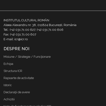
INSTITUTUL CULTURAL ROMÂN
Aleea Alexandru nr. 38, 011824 București, România
Tel.: (+4) 031 71 00 627, (+4) 031 71 00 606
Fax: (+4) 031 71 00 607
E-mail: icr@icr.ro
DESPRE NOI
Misiune / Strategie / Funcţionare
Echipa
Structura ICR
Rapoarte de activitate
Istoric
Declaraţii de avere
Achizitii