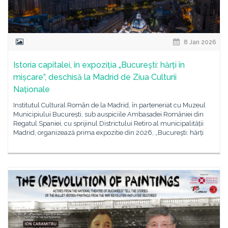
8 Jan 2026
Istoria capitalei, în expoziția „Bucureşti: hărți în
mișcare”, deschisă la Madrid de Ziua Culturii
Naționale
Institutul Cultural Român de la Madrid, în parteneriat cu Muzeul
Municipiului București, sub auspiciile Ambasadei României din
Regatul Spaniei, cu sprijinul Districtului Retiro al municipalității
Madrid, organizează prima expozitie din 2026, „Bucureşti: hărți