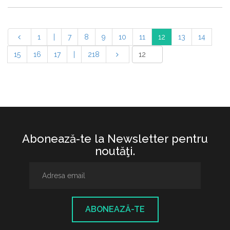
1
|
7
8
9
10
11
12
13
14
15
16
17
|
218
Abonează-te la Newsletter pentru
noutăţi.
ABONEAZĂ-TE