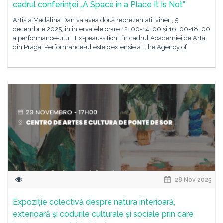
cadrul conferinței „A Space in a Place It Is Not”
Artista Mădălina Dan va avea două reprezentații vineri, 5
decembrie 2025, în intervalele orare 12. 00-14. 00 și 16. 00-18. 00
a performance-ului „Ex-peau-sition”, în cadrul Academiei de Artă
din Praga. Performance-ul este o extensie a „The Agency of
28 Nov 2025
Expoziție colectivă despre natura interioară,
exterioară și codurile culturale și sociale prin care