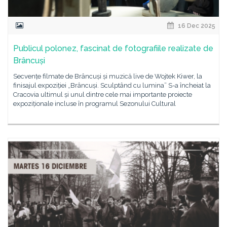
16 Dec 2025
Publicul polonez, fascinat de fotografiile realizate de
Brâncuși
Secvențe filmate de Brâncuși și muzică live de Wojtek Kiwer, la
finisajul expoziției „Brâncuși. Sculptând cu lumina” S-a încheiat la
Cracovia ultimul și unul dintre cele mai importante proiecte
expoziționale incluse în programul Sezonului Cultural