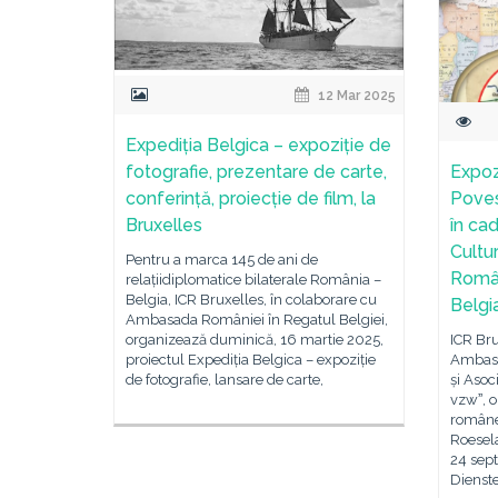
12 Mar 2025
Expediția Belgica – expoziție de
fotografie, prezentare de carte,
Expozi
conferință, proiecție de film, la
Poves
Bruxelles
în ca
Cultu
Pentru a marca 145 de ani de
Român
relațiidiplomatice bilaterale România –
Belgia, ICR Bruxelles, în colaborare cu
Belgi
Ambasada României în Regatul Belgiei,
organizează duminică, 16 martie 2025,
ICR Bru
proiectul Expediția Belgica – expoziție
Ambasa
de fotografie, lansare de carte,
și Asoc
vzwˮ, 
române
Roesela
24 sep
Dienst