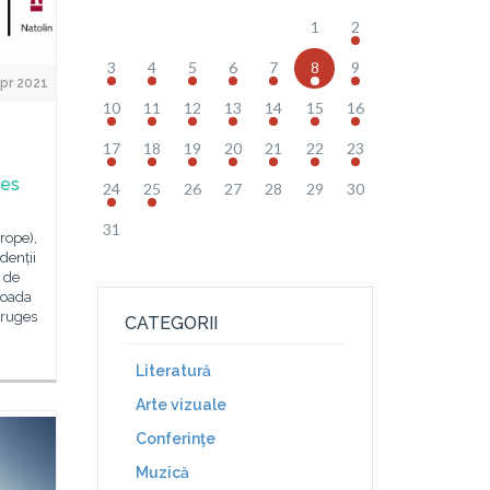
1
2
3
4
5
6
7
8
9
pr 2021
10
11
12
13
14
15
16
17
18
19
20
21
22
23
ges
24
25
26
27
28
29
30
31
rope),
denții
 de
rioada
Bruges
CATEGORII
Literatură
Arte vizuale
Conferinţe
Muzică