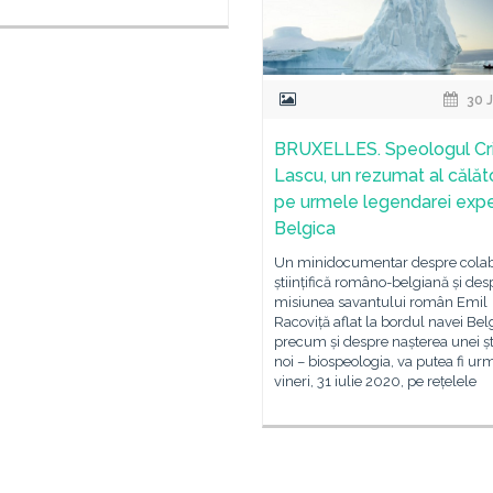
30 J
BRUXELLES. Speologul Cri
Lascu, un rezumat al călăto
pe urmele legendarei exped
Belgica
Un minidocumentar despre cola
științifică româno-belgiană și des
misiunea savantului român Emil
Racoviță aflat la bordul navei Bel
precum și despre nașterea unei șt
noi – biospeologia, va putea fi urm
vineri, 31 iulie 2020, pe rețelele