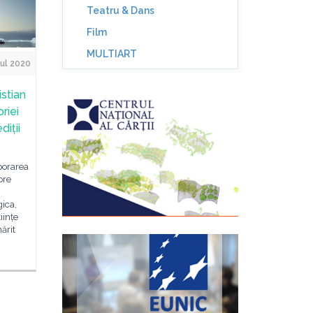
Teatru & Dans
Film
MULTIART
ul 2020
stian
riei
iții
borarea
pre
gica,
iințe
ărit