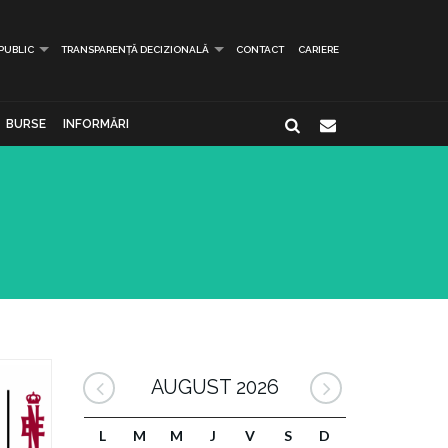
 PUBLIC
TRANSPARENȚĂ DECIZIONALĂ
CONTACT
CARIERE
BURSE
INFORMĂRI
AUGUST 2026
L
M
M
J
V
S
D