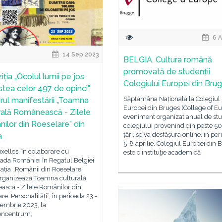
6 A
14 Sep 2023
BELGIA. Cultura română
promovată de studenții
ția „Ocolul lumii pe jos.
Colegiului Europei din Bru
tea celor 497 de opinci”,
Săptămâna Națională la Colegiul
drul manifestării „Toamna
Europei din Bruges (College of Eu
rală Românească - Zilele
eveniment organizat anual de stu
ilor din Roeselare” din
colegiului provenind din peste 50
țări, se va desfășura online, în pe
a
5-8 aprilie. Colegiul Europei din 
xelles, în colaborare cu
este o instituţie academică
da României în Regatul Belgiei
iația „Românii din Roeselare
organizează„Toamna culturală
ască - Zilele Românilor din
re: Personalități”, în perioada 23 -
tembrie 2023, la
encentrum,