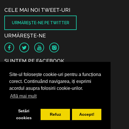
CELE MAI NOI TWEET-URI
URMĂREŞTE-NE PE TWITTER
URMĂREŞTE-NE
SUNTEM PE FACEBOOK
Site-ul folosește cookie-uri pentru a funcționa
corect. Continuând navigarea, iți exprimi
acordul asupra folosirii cookie-urilor.
Află mai mult
Setări
Refuz
Accept!
cookies