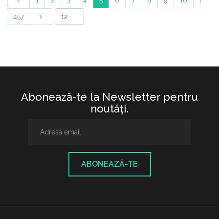
1
2
3
4
5
6
7
8
9
10
|
457
Abonează-te la Newsletter pentru
noutăţi.
ABONEAZĂ-TE