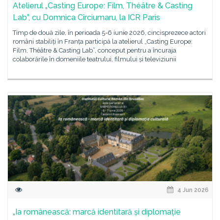
Atelierul „Casting Europe: Film, Théâtre & Casting
Lab”, cu Domnica Cîrciumaru, la ICR Paris
Timp de două zile, în perioada 5-6 iunie 2026, cincisprezece actori
români stabiliți în Franța participă la atelierul „Casting Europe:
Film, Théâtre & Casting Lab”, conceput pentru a încuraja
colaborările în domeniile teatrului, filmului și televiziunii
4 Jun 2026
„Ia românească: marcă identitară și diplomație