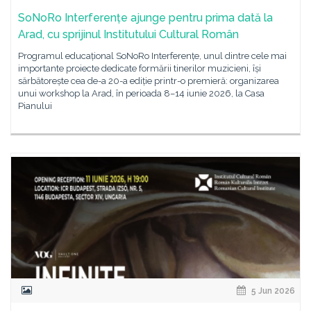
SoNoRo Interferențe ajunge pentru prima dată la
Arad, cu sprijinul Institutului Cultural Român
Programul educațional SoNoRo Interferențe, unul dintre cele mai
importante proiecte dedicate formării tinerilor muzicieni, își
sărbătorește cea de-a 20-a ediție printr-o premieră: organizarea
unui workshop la Arad, în perioada 8–14 iunie 2026, la Casa
Pianului
5 Jun 2026