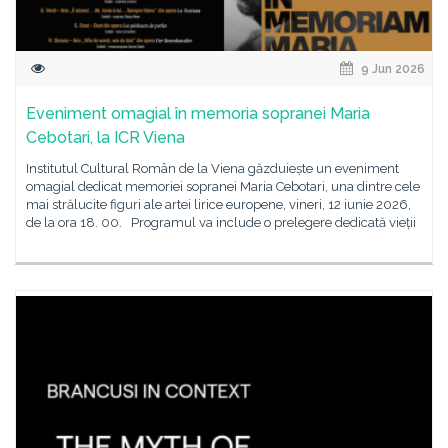
9 Jun 2026
Eveniment omagial în memoria sopranei Maria
Cebotari, la ICR Viena
Institutul Cultural Român de la Viena găzduiește un eveniment
omagial dedicat memoriei sopranei Maria Cebotari, una dintre cele
mai strălucite figuri ale artei lirice europene, vineri, 12 iunie 2026,
de la ora 18. 00. Programul va include o prelegere dedicată vieții