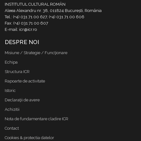
INSTITUTUL CULTURAL ROMÂN
Aleea Alexandru nr. 38, 011824 București, România
Tel.: (+4) 031 71 00 627, (+4) 031 71 00 606
Fax: (+4) 031 71 00 607
E-mail: icr@icr.ro
DESPRE NOI
Misiune / Strategie / Funcţionare
Echipa
Structura ICR
Rapoarte de activitate
Istoric
Declaraţii de avere
Achizitii
Nota de fundamentare cladire ICR
Contact
Cookies & protectia datelor