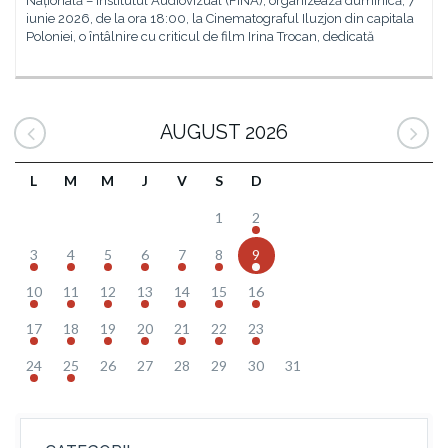
Națională – Institutul Audiovizual (FINA), organizează duminică, 7
iunie 2026, de la ora 18:00, la Cinematograful Iluzjon din capitala
Poloniei, o întâlnire cu criticul de film Irina Trocan, dedicată
AUGUST 2026
L
M
M
J
V
S
D
1
2
3
4
5
6
7
8
9
10
11
12
13
14
15
16
17
18
19
20
21
22
23
24
25
26
27
28
29
30
31