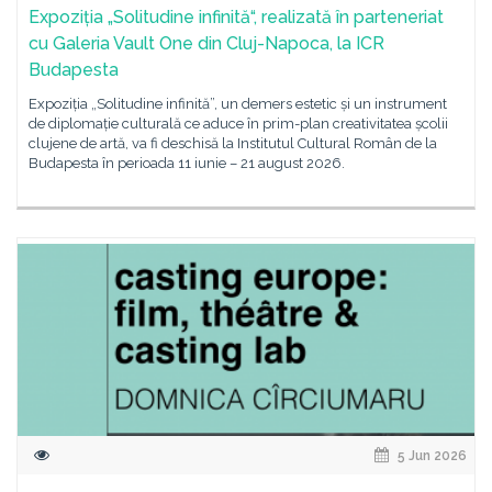
Expoziția „Solitudine infinită“, realizată în parteneriat
cu Galeria Vault One din Cluj-Napoca, la ICR
Budapesta
Expoziția „Solitudine infinită”, un demers estetic și un instrument
de diplomație culturală ce aduce în prim-plan creativitatea școlii
clujene de artă, va fi deschisă la Institutul Cultural Român de la
Budapesta în perioada 11 iunie – 21 august 2026.
5 Jun 2026