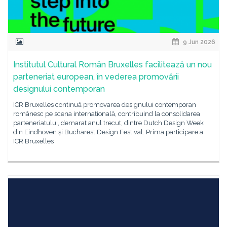
9 Jun 2026
Institutul Cultural Român Bruxelles facilitează un nou
parteneriat european, în vederea promovării
designului contemporan
ICR Bruxelles continuă promovarea designului contemporan
românesc pe scena internațională, contribuind la consolidarea
parteneriatului, demarat anul trecut, dintre Dutch Design Week
din Eindhoven și Bucharest Design Festival. Prima participare a
ICR Bruxelles