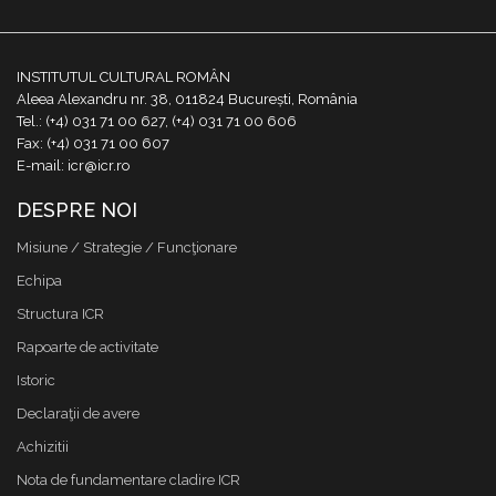
INSTITUTUL CULTURAL ROMÂN
Aleea Alexandru nr. 38, 011824 București, România
Tel.: (+4) 031 71 00 627, (+4) 031 71 00 606
Fax: (+4) 031 71 00 607
E-mail: icr@icr.ro
DESPRE NOI
Misiune / Strategie / Funcţionare
Echipa
Structura ICR
Rapoarte de activitate
Istoric
Declaraţii de avere
Achizitii
Nota de fundamentare cladire ICR