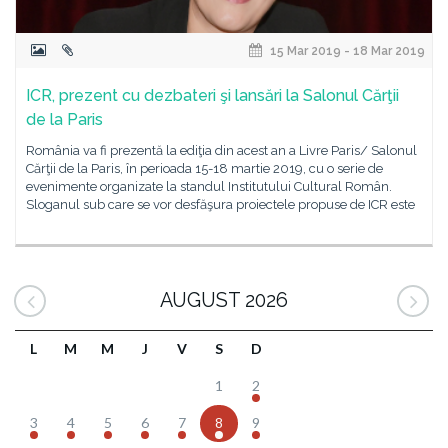
15 Mar 2019 - 18 Mar 2019
ICR, prezent cu dezbateri şi lansări la Salonul Cărţii
de la Paris
România va fi prezentă la ediţia din acest an a Livre Paris/ Salonul
Cărţii de la Paris, în perioada 15-18 martie 2019, cu o serie de
evenimente organizate la standul Institutului Cultural Român.
Sloganul sub care se vor desfăşura proiectele propuse de ICR este
AUGUST 2026
L
M
M
J
V
S
D
1
2
3
4
5
6
7
8
9