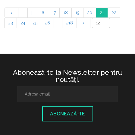
1
|
16
17
18
19
20
21
22
23
24
25
26
|
218
Abonează-te la Newsletter pentru
noutăţi.
ABONEAZĂ-TE