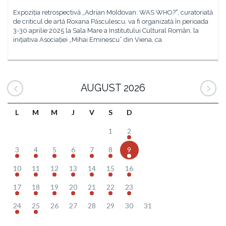
Expoziția retrospectivă „Adrian Moldovan: WAS WHO?ˮ, curatoriată
de criticul de artă Roxana Păsculescu, va fi organizată în perioada
3-30 aprilie 2025 la Sala Mare a Institutului Cultural Român, la
inițiativa Asociației „Mihai Eminescu” din Viena, ca
AUGUST 2026
L
M
M
J
V
S
D
1
2
3
4
5
6
7
8
9
10
11
12
13
14
15
16
17
18
19
20
21
22
23
24
25
26
27
28
29
30
31