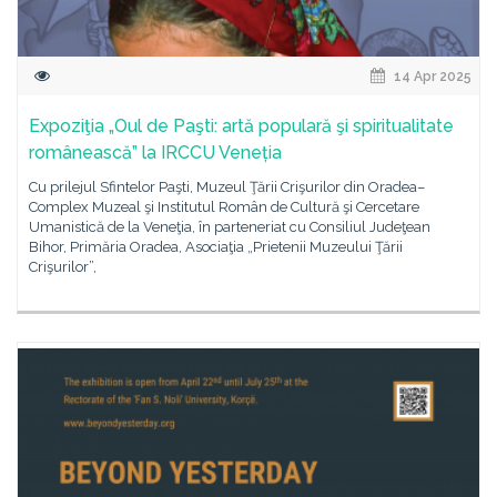
14 Apr 2025
Expoziţia „Oul de Paşti: artă populară şi spiritualitate
românească” la IRCCU Veneția
Cu prilejul Sfintelor Paşti, Muzeul Ţării Crişurilor din Oradea–
Complex Muzeal şi Institutul Român de Cultură şi Cercetare
Umanistică de la Veneţia, în parteneriat cu Consiliul Judeţean
Bihor, Primăria Oradea, Asociaţia „Prietenii Muzeului Ţării
Crişurilor”,