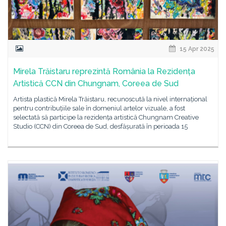
15 Apr 2025
Mirela Trăistaru reprezintă România la Rezidența
Artistică CCN din Chungnam, Coreea de Sud
Artista plastică Mirela Trăistaru, recunoscută la nivel internațional
pentru contribuțiile sale în domeniul artelor vizuale, a fost
selectată să participe la rezidența artistică Chungnam Creative
Studio (CCN) din Coreea de Sud, desfășurată în perioada 15