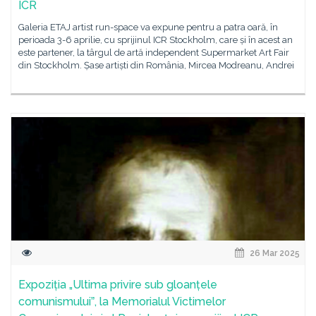
ICR
Galeria ETAJ artist run-space va expune pentru a patra oară, în
perioada 3-6 aprilie, cu sprijinul ICR Stockholm, care și în acest an
este partener, la târgul de artă independent Supermarket Art Fair
din Stockholm. Șase artiști din România, Mircea Modreanu, Andrei
26 Mar 2025
Expoziția „Ultima privire sub gloanțele
comunismuluiˮ, la Memorialul Victimelor