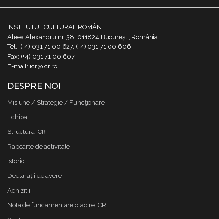
INSTITUTUL CULTURAL ROMÂN
Aleea Alexandru nr. 38, 011824 București, România
Tel.: (+4) 031 71 00 627, (+4) 031 71 00 606
Fax: (+4) 031 71 00 607
E-mail: icr@icr.ro
DESPRE NOI
Misiune / Strategie / Funcţionare
Echipa
Structura ICR
Rapoarte de activitate
Istoric
Declaraţii de avere
Achizitii
Nota de fundamentare cladire ICR