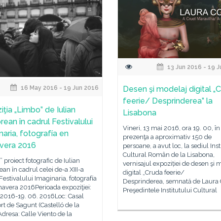
13 Jun 2016 - 19 
16 May 2016 - 19 Jun 2016
Desen şi modelaj digital „
feerie/ Desprinderea” la
iţia „Limbo” de Iulian
Lisabona
ean în cadrul Festivalului
Vineri, 13 mai 2016, ora 19. 00, în
naria, fotografía en
prezenţa a aproximativ 150 de
vera 2016
persoane, a avut loc, la sediul Inst
Cultural Român de la Lisabona,
 proiect fotografic de Iulian
vernisajul expoziției de desen şi 
n în cadrul celei de-a XIII-a
digital „Cruda feerie/
a Festivalului Imaginaria, fotografía
Desprinderea, semnată de Laura 
mavera 2016Perioada expoziţiei:
Preşedintele Institutului Cultural
 2016-19. 06. 2016Loc: Casal
rt de Sagunt (Castelló de la
dresa: Calle Viento de la