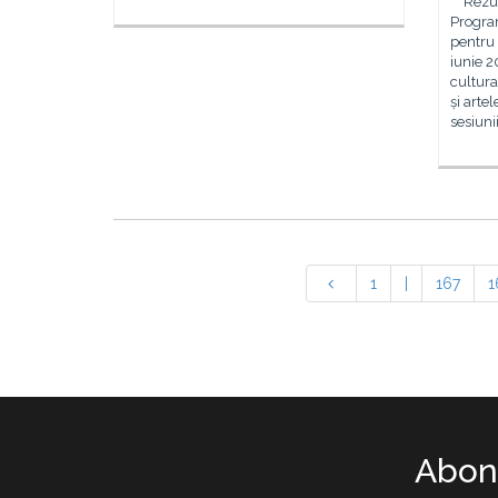
Rezulta
Progra
pentru 
iunie 2
cultura
și arte
sesiuni
1
|
167
1
Abone