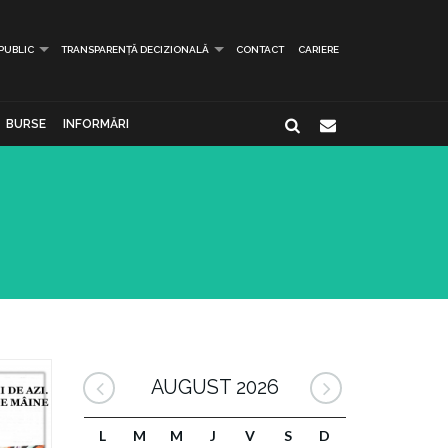
 PUBLIC
TRANSPARENȚĂ DECIZIONALĂ
CONTACT
CARIERE
BURSE
INFORMĂRI
AUGUST 2026
L
M
M
J
V
S
D