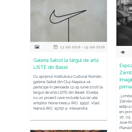
13 Jun 2016 - 19 Jun 2016
Galeria Sabot la târgul de artă
Expoz
LISTE din Basel
Zămbr
Cu sprijinul Institutului Cultural Român,
Imagi
galeria Sabot din Cluj-Napoca va
prima
participa în perioada 13-19 iunie 2016 la
târgul de artă LISTE din Basel, Elveția,
„Limbo”
cu un proiect care include lucrări ale
Zămbrea
artiștilor Nona Inescu (RO, 1992), Vlad
ediţii 
Nancă (RO, 1979) și Alexandra
en pri
16. 05.
Jove Po
Plana)A