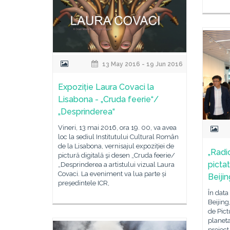
13 May 2016 - 19 Jun 2016
Expoziție Laura Covaci la
Lisabona - „Cruda feerie“/
„Desprinderea“
Vineri, 13 mai 2016, ora 19. 00, va avea
loc la sediul Institutului Cultural Român
de la Lisabona, vernisajul expoziției de
„Radio
pictură digitală şi desen „Cruda feerie/
pictat
„Desprinderea a artistului vizual Laura
Covaci. La eveniment va lua parte și
Beijin
președintele ICR,
În data
Beijing
de Pict
planeta
proiect