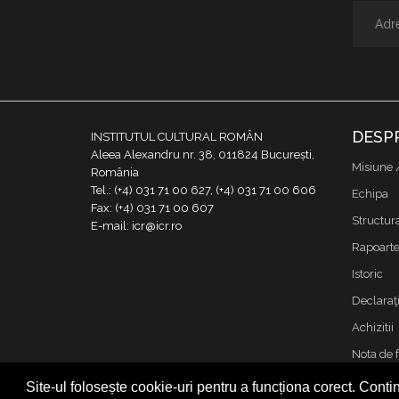
DESP
INSTITUTUL CULTURAL ROMÂN
Aleea Alexandru nr. 38, 011824 București,
Misiune 
România
Tel.: (+4) 031 71 00 627, (+4) 031 71 00 606
Echipa
Fax: (+4) 031 71 00 607
Structur
E-mail: icr@icr.ro
Rapoarte 
Istoric
Declaraţi
Achizitii
Nota de 
Contact
Site-ul folosește cookie-uri pentru a funcționa corect. Contin