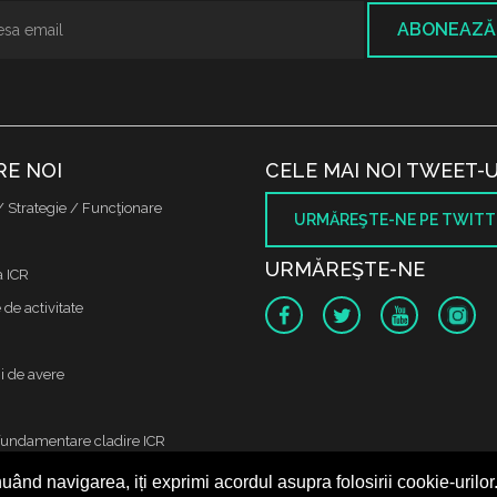
ABONEAZĂ
RE NOI
CELE MAI NOI TWEET-U
/ Strategie / Funcţionare
URMĂREŞTE-NE PE TWITT
URMĂREŞTE-NE
a ICR
de activitate
i de avere
fundamentare cladire ICR
uând navigarea, iți exprimi acordul asupra folosirii cookie-urilor