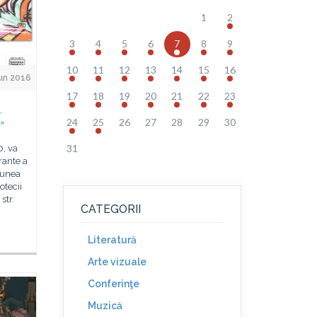
1
2
3
4
5
6
7
8
9
10
11
12
13
14
15
16
Jun 2016
17
18
19
20
21
22
23
.
24
25
26
27
28
29
30
”
31
0, va
erante a
ziunea
otecii
str.
CATEGORII
Literatură
Arte vizuale
Conferinţe
Muzică