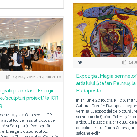
14 J
Expoziția „Magia semnelor
14 May 2016 - 14 Jun 2016
artistului Ştefan Pelmuş la
grafii planetare: Energii
Budapesta
e/sculpturi proiect” la ICR
În 14 iunie 2016, ora 19. 00, Instit
g
Cultural Român Budapesta organ
vernisajul expoziției de pictură „
 de 14. 05. 2016, la sediul ICR
semnelor de Ștefan Pelmuș, în p
, a avut loc vernisajul Expoziției
artistului plastic și a criticului de a
ură și Sculptură „Radiografii
colecționarului Florin Colonaş, în
re: Energii pictate/sculpturi
saloanele din
 Panaite Chifu și Vasilica Chifu, în