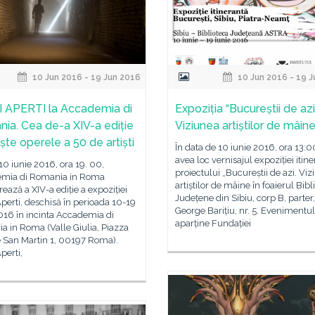
10 Jun 2016 - 19 Jun 2016
10 Jun 2016 - 19 
 APERTI la Accademia di
Expoziția “Bucureștii de azi
ia. Cea de-a XIV-a ediție
Viziunea artiștilor de mâine
ște operele a 50 de artiști
În data de 10 iunie 2016, ora 13:0
avea loc vernisajul expoziției itin
 10 iunie 2016, ora 19. 00,
proiectului „Bucureștii de azi. Vi
mia di Romania in Roma
artiștilor de mâine în foaierul Bibli
ează a XIV-a ediție a expoziției
Județene din Sibiu, corp B, parter, 
perti, deschisă în perioada 10-19
George Barițiu, nr. 5. Evenimentul
016 în incinta Accademia di
aparține Fundației
 in Roma (Valle Giulia, Piazza
e San Martin 1, 00197 Roma).
perti,