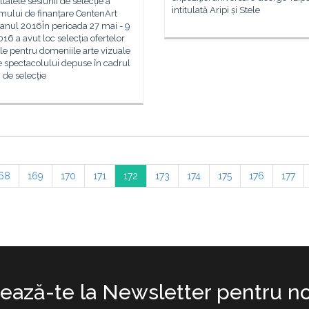
tele sesiunii de selecție a
intitulată Aripi și Stele
mului de finanțare CentenArt
anul 2016În perioada 27 mai - 9
016 a avut loc selecția ofertelor
le pentru domeniile arte vizuale
le spectacolului depuse în cadrul
i de selecţie
68
169
170
171
172
173
174
175
176
177
ază-te la Newsletter pentru no