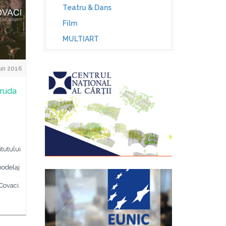
Teatru & Dans
Film
MULTIART
Jun 2016
Cruda
itutului
modelaj
Covaci.