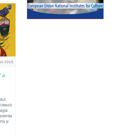
un 2016
” a
utul
izează
Magia
rezența
rtă și