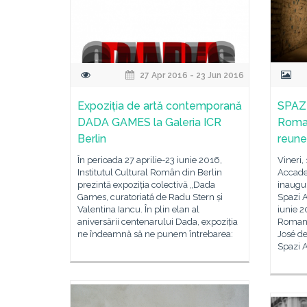
27 Apr 2016 - 23 Jun 2016
Expoziția de artă contemporană
SPAZI
DADA GAMES la Galeria ICR
Roman
Berlin
reune
În perioada 27 aprilie-23 iunie 2016,
Vineri,
Institutul Cultural Român din Berlin
Accade
prezintă expoziția colectivă „Dada
inaugur
Games, curatoriată de Radu Stern și
Spazi A
Valentina Iancu. În plin elan al
iunie 2
aniversării centenarului Dada, expoziția
Romania
ne îndeamnă să ne punem întrebarea:
José d
Spazi A