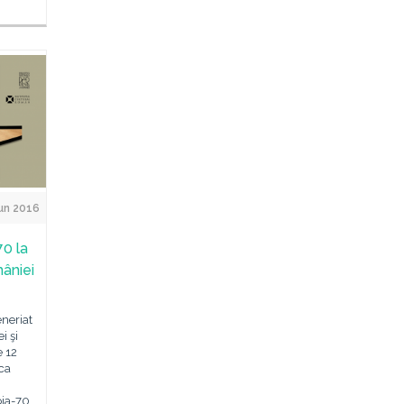
un 2016
70 la
âniei
eneriat
i şi
e 12
eca
oia-70