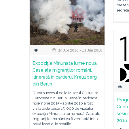
prezenț
secreta
29 Apr 2016 - 14 Jun 2016
Expoziţia Minunata lume nouă.
Case ale migranţilor români,
itinerată în cartierul Kreuzberg
din Berlin
După succesul de la Muzeul Culturilor
Europene din Berlin, unde în perioada
Progr
noiembrie 2015 - aprilie 2016 a fost
Cent
vizitată de peste 15. 000 de vizitatori,
sesiun
expoziția Minunata lume nouă. Case ale
migranţilor români va fi vernisată într-o
2016
nouă locație, in spațiile