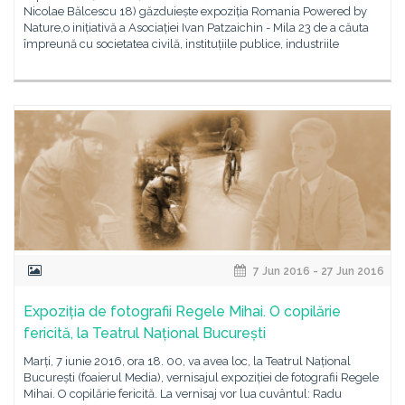
Nicolae Bălcescu 18) găzduiește expoziția Romania Powered by
Nature,o inițiativă a Asociației Ivan Patzaichin - Mila 23 de a căuta
împreună cu societatea civilă, instituțiile publice, industriile
7 Jun 2016 - 27 Jun 2016
Expoziția de fotografii Regele Mihai. O copilărie
fericită, la Teatrul Național București
Marți, 7 iunie 2016, ora 18. 00, va avea loc, la Teatrul Național
București (foaierul Media), vernisajul expoziției de fotografii Regele
Mihai. O copilărie fericită. La vernisaj vor lua cuvântul: Radu