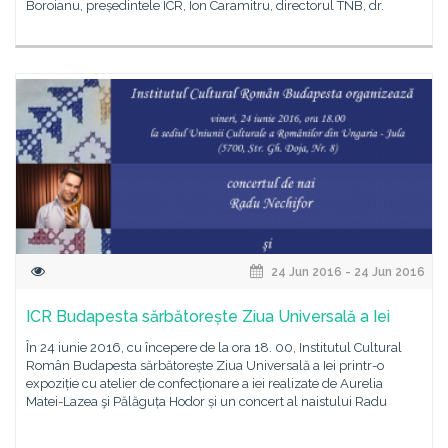
Boroianu, președintele ICR, Ion Caramitru, directorul TNB, dr.
24 Jun 2016 - 24 Jun 2016
ICR Budapesta sărbătorește Ziua Universală a Iei
În 24 iunie 2016, cu începere de la ora 18. 00, Institutul Cultural
Român Budapesta sărbătorește Ziua Universală a Iei printr-o
expoziție cu atelier de confecționare a iei realizate de Aurelia
Matei-Lazea şi Pălăguța Hodor și un concert al naistului Radu