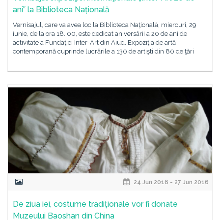
ani‟ la Biblioteca Națională
Vernisajul, care va avea loc la Biblioteca Naţională, miercuri, 29
iunie, de la ora 18. 00, este dedicat aniversării a 20 de ani de
activitate a Fundaţiei Inter-Art din Aiud. Expoziţia de artă
contemporană cuprinde lucrările a 130 de artişti din 80 de ţări
24 Jun 2016 - 27 Jun 2016
De ziua iei, costume tradiționale vor fi donate
Muzeului Baoshan din China