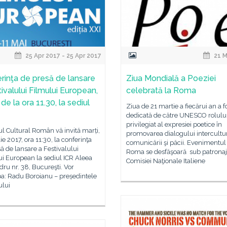
25 Apr 2017 - 25 Apr 2017
21 M
rinţa de presă de lansare
Ziua Mondială a Poeziei
ivalului Filmului European,
celebrată la Roma
 de la ora 11.30, la sediul
Ziua de 21 martie a fiecărui an a f
dedicată de către UNESCO rolulu
privilegiat al expresiei poetice în
tul Cultural Român vă invită marți,
promovarea dialogului intercultur
lie 2017, ora 11:30, la conferinţa
comunicării şi păcii. Evenimentul
ă de lansare a Festivalului
Roma se desfăşoară sub patronaj
i European la sediul ICR Aleea
Comisiei Naţionale Italiene
ru nr. 38, Bucureşti. Vor
pa: Radu Boroianu – președintele
ului