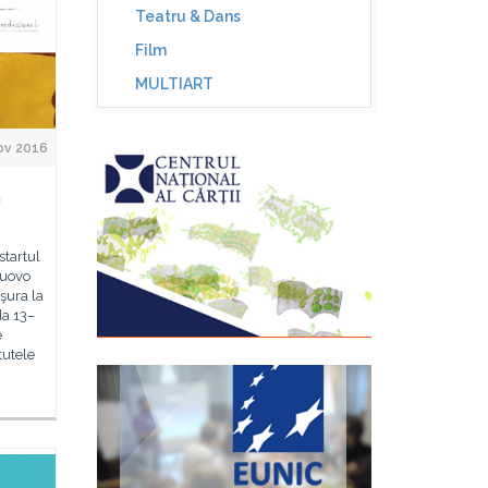
Teatru & Dans
Film
MULTIART
ov 2016
a
tartul
 Nuovo
şura la
a 13–
e
tutele