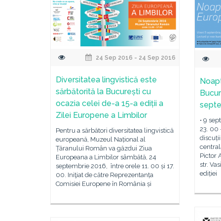
24 Sep 2016 - 24 Sep 2016
Diversitatea lingvistică este
Noapt
sărbătorită la București cu
Bucur
ocazia celei de-a 15-a ediții a
sept
Zilei Europene a Limbilor
• 9 sep
23. 00 
Pentru a sărbători diversitatea lingvistică
discuții
europeană, Muzeul Național al
centrală
Țăranului Român va găzdui Ziua
Pictor 
Europeana a Limbilor sâmbătă, 24
str. Va
septembrie 2016, între orele 11. 00 și 17.
ediției
00. Iniţiat de către Reprezentanța
Comisiei Europene în România și