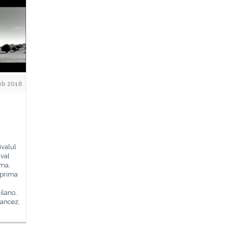
eb 2016
ivalul
ival
oma,
 prima
ilano,
rancez,