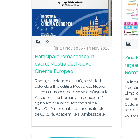
13 Nov 2016 - 19 Nov 2016
Participare românească în
Ziua 
cadrul Mostra del Nuovo
rețeau
Cinema Europeo
Român
Roma, 13 octombrie 2016, sedă startul
La iniț
celei de a II- a ediţii a Mostra del Nuovo
începâ
Cinema Europeo, care se va desfăşura la
Limbilo
Accademia di Romania în perioada 13 -
data de
19 noiembrie 2016. Promovată de
Cultur
EUNIC - Parteneriatul dintre Institutele
sale di
de Cultură, Academiile şi Ambasadele
demers