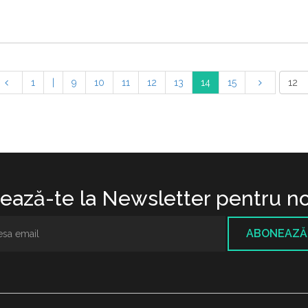
1
|
9
10
11
12
13
14
15
ază-te la Newsletter pentru no
ABONEAZĂ