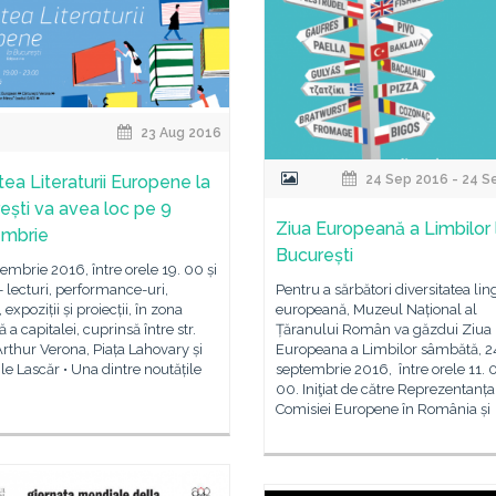
23 Aug 2016
ea Literaturii Europene la
24 Sep 2016 - 24 S
ești va avea loc pe 9
Ziua Europeană a Limbilor 
embrie
București
tembrie 2016, între orele 19. 00 și
- lecturi, performance-uri,
Pentru a sărbători diversitatea lin
, expoziții și proiecții, în zona
europeană, Muzeul Național al
 a capitalei, cuprinsă între str.
Țăranului Român va găzdui Ziua
Arthur Verona, Piața Lahovary și
Europeana a Limbilor sâmbătă, 2
sile Lascăr • Una dintre noutățile
septembrie 2016, între orele 11. 0
00. Iniţiat de către Reprezentanța
Comisiei Europene în România și