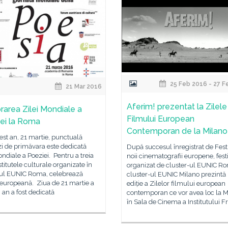
25 Feb 2016 - 27 F
21 Mar 2016
Aferim! prezentat la Zilele
rarea Zilei Mondiale a
Filmului European
ei la Roma
Contemporan de la Milano
cest an, 21 martie, punctuală
i de primăvara este dedicată
După succesul înregistrat de Fest
ondiale a Poeziei. Pentru a treia
noii cinematografii europene, fest
stitutele culturale organizate în
organizat de cluster-ul EUNIC R
rul EUNIC Roma, celebrează
cluster-ul EUNIC Milano prezintă
 europeană. Ziua de 21 martie a
ediție a Zilelor filmului european
i an a fost dedicată
contemporan ce vor avea loc la M
în Sala de Cinema a Institutului F