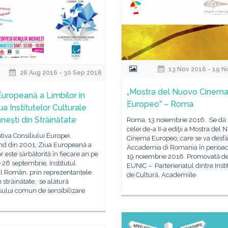
13 Nov 2016 - 19 N
26 Aug 2016 - 30 Sep 2016
„Mostra del Nuovo Cinem
Europeană a Limbilor în
Europeo” – Roma
a Institutelor Culturale
ești din Străinătate
Roma, 13 noiembrie 2016. Se dă s
celei de-a II-a ediţii a Mostra del
iativa Consiliului Europei,
Cinema Europeo, care se va desfă
nd din 2001, Ziua Europeană a
Accademia di Romania în perioad
r este sărbătorită în fiecare an pe
19 noiembrie 2016. Promovată d
 26 septembrie. Institutul
EUNIC – Parteneriatul dintre Insti
al Român, prin reprezentanțele
de Cultură, Academiile
n străinătate, se alătură
ului comun de sensibilizare