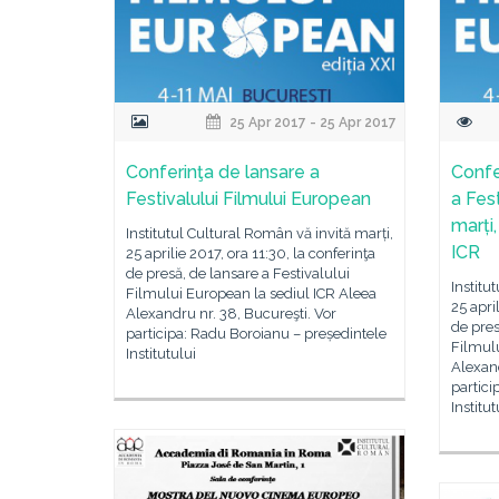
25 Apr 2017 - 25 Apr 2017
Conferinţa de lansare a
Confe
Festivalului Filmului European
a Fest
marți,
Institutul Cultural Român vă invită marți,
ICR
25 aprilie 2017, ora 11:30, la conferinţa
de presă, de lansare a Festivalului
Institu
Filmului European la sediul ICR Aleea
25 apri
Alexandru nr. 38, Bucureşti. Vor
de pres
participa: Radu Boroianu – președintele
Filmulu
Institutului
Alexand
partici
Institut