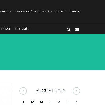
 PUBLIC
TRANSPARENȚĂ DECIZIONALĂ
CONTACT
CARIERE
BURSE
INFORMĂRI
AUGUST 2026
L
M
M
J
V
S
D