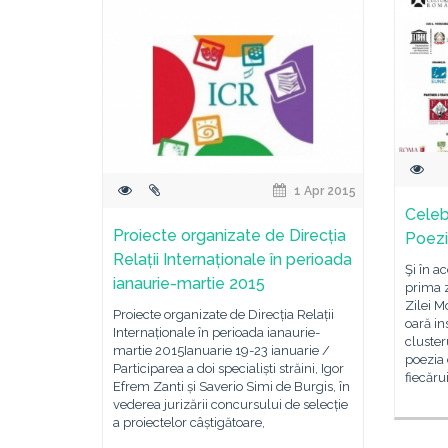
1 Apr 2015
Celeb
Proiecte organizate de Direcția
Poezi
Relații Internaționale în perioada
Şi în a
ianaurie-martie 2015
prima z
Zilei M
Proiecte organizate de Direcția Relații
oară in
Internaționale în perioada ianaurie-
cluste
martie 2015Ianuarie 19-23 ianuarie /
poezia
Participarea a doi specialiști străini, Igor
fiecăru
Efrem Zanti și Saverio Simi de Burgis, în
vederea jurizării concursului de selecție
a proiectelor câștigătoare,