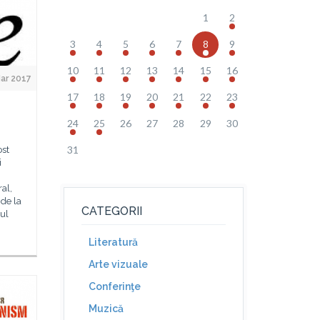
1
2
3
4
5
6
7
8
9
10
11
12
13
14
15
16
ar 2017
17
18
19
20
21
22
23
24
25
26
27
28
29
30
31
ost
i
al,
 de la
CATEGORII
ul
Literatură
Arte vizuale
Conferinţe
Muzică