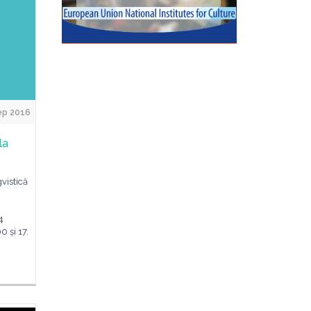
ep 2016
la
gvistică
4
0 și 17.