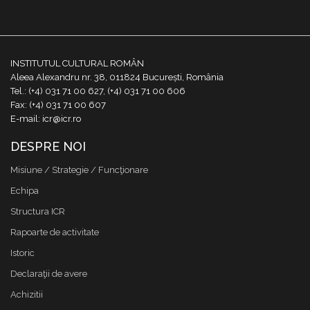
INSTITUTUL CULTURAL ROMÂN
Aleea Alexandru nr. 38, 011824 București, România
Tel.: (+4) 031 71 00 627, (+4) 031 71 00 606
Fax: (+4) 031 71 00 607
E-mail: icr@icr.ro
DESPRE NOI
Misiune / Strategie / Funcţionare
Echipa
Structura ICR
Rapoarte de activitate
Istoric
Declaraţii de avere
Achizitii