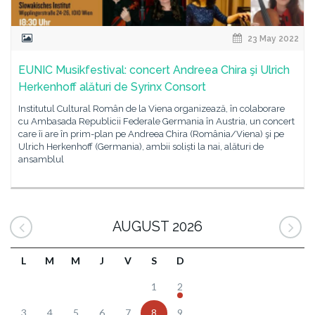
23 May 2022
EUNIC Musikfestival: concert Andreea Chira şi Ulrich
Herkenhoff alături de Syrinx Consort
Institutul Cultural Român de la Viena organizează, în colaborare
cu Ambasada Republicii Federale Germania în Austria, un concert
care îi are în prim-plan pe Andreea Chira (România/Viena) şi pe
Ulrich Herkenhoff (Germania), ambii soliști la nai, alături de
ansamblul
AUGUST 2026
L
M
M
J
V
S
D
1
2
3
4
5
6
7
8
9