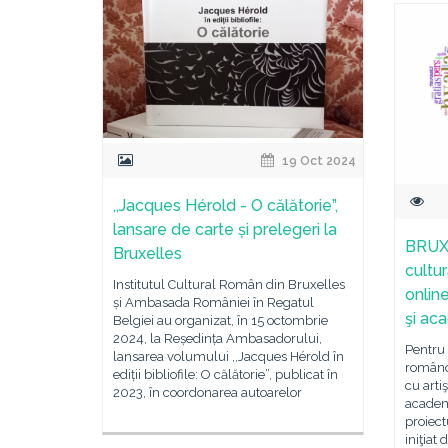
19 Oct 2024
,,Jacques Hérold - O călătorie”,
lansare de carte și prelegeri la
BRUXE
Bruxelles
cultur
Institutul Cultural Român din Bruxelles
online
și Ambasada României în Regatul
şi ac
Belgiei au organizat, în 15 octombrie
2024, la Reședința Ambasadorului,
Pentru 
lansarea volumului ,,Jacques Hérold în
româno-
ediții bibliofile: O călătorie”, publicat în
cu artiş
2023, în coordonarea autoarelor
academi
proiect
iniţiat