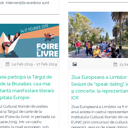
k. Intervenţiile acestora sunt
14 Feb 2019 - 17 Feb 2019
23 S
ia participă la Târgul de
Ziua Europeană a Limbilor:
 de la Bruxelles, cea mai
Sesiuni de ”speak dating”, l
tantă manifestare literară
şi concerte, la reprezenta
apitala Europei
ICR
tul Cultural Român Bruxelles
Ziua Europeană a Limbilor va fi 
pă la Târgul de carte de la
anul acesta în cadrul reprezentan
es (Foire du livre), în perioada 14-
Institutului Cultural Român din r
uarie 2019, într-un cadru
EUNIC prin concursuri de cultură
ntativ la nivel european, sub
generală, sesiuni de speak dating