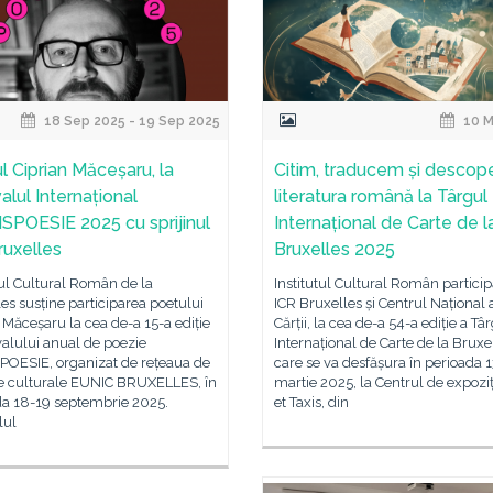
18 Sep 2025 - 19 Sep 2025
10 M
l Ciprian Măceșaru, la
Citim, traducem și descop
alul Internațional
literatura română la Târgul
POESIE 2025 cu sprijinul
Internațional de Carte de l
ruxelles
Bruxelles 2025
tul Cultural Român de la
Institutul Cultural Român particip
es susține participarea poetului
ICR Bruxelles și Centrul Național 
 Măceșaru la cea de-a 15-a ediție
Cărții, la cea de-a 54-a ediție a Tâ
valului anual de poezie
Internațional de Carte de la Bruxe
OESIE, organizat de rețeaua de
care se va desfășura în perioada 
ute culturale EUNIC BRUXELLES, în
martie 2025, la Centrul de expoziț
da 18-19 septembrie 2025.
et Taxis, din
lul