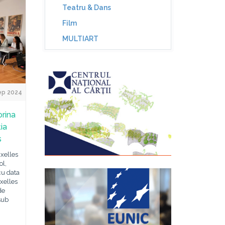
Teatru & Dans
Film
MULTIART
ep 2024
orina
ia
s
xelles
ol,
cu data
xelles
de
 sub