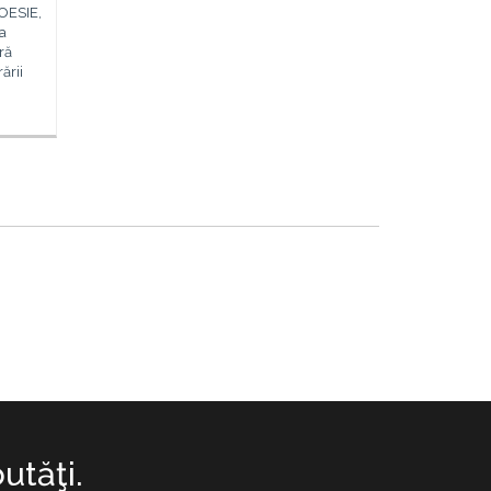
POESIE,
a
ră
ării
utăţi.