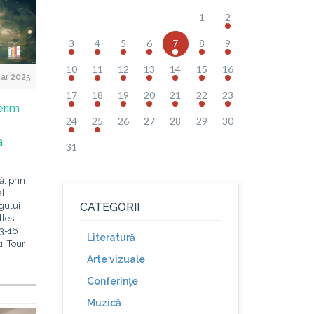
1
2
3
4
5
6
7
8
9
10
11
12
13
14
15
16
ar 2025
17
18
19
20
21
22
23
erim
24
25
26
27
28
29
30
a
31
ă, prin
al
rgului
CATEGORII
lles,
13-16
Literatură
ii Tour
Arte vizuale
Conferinţe
Muzică