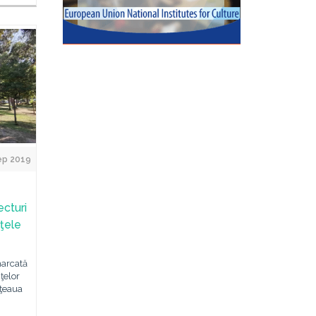
ep 2019
ecturi
nţele
marcată
ţelor
eţeaua
,