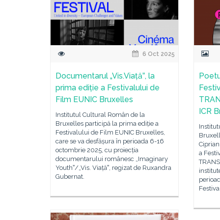
6 Oct 2025
Documentarul „Vis.Viațăˮ, la
Poetu
prima ediție a Festivalului de
Festiv
Film EUNIC Bruxelles
TRANS
ICR B
Institutul Cultural Român de la
Bruxelles participă la prima ediție a
Institu
Festivalului de Film EUNIC Bruxelles,
Bruxell
care se va desfășura în perioada 6-16
Ciprian
octombrie 2025, cu proiecția
a Festi
documentarului românesc „Imaginary
TRANSP
Youthˮ/„Vis. Viațăˮ, regizat de Ruxandra
instit
Gubernat.
perioa
Festiva