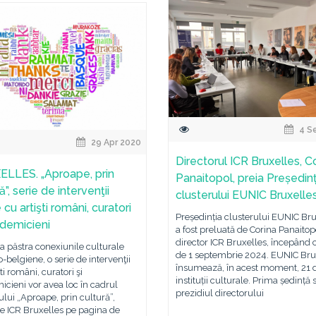
4 S
29 Apr 2020
Directorul ICR Bruxelles, C
LLES. „Aproape, prin
Panaitopol, preia Președinț
ă”, serie de intervenţii
clusterului EUNIC Bruxelle
 cu artişti români, curatori
Președinția clusterului EUNIC Bru
ademicieni
a fost preluată de Corina Panaitop
director ICR Bruxelles, începând 
a păstra conexiunile culturale
de 1 septembrie 2024. EUNIC Bru
belgiene, o serie de intervenţii
însumează, în acest moment, 21 
ti români, curatori şi
instituții culturale. Prima ședință
cieni vor avea loc în cadrul
prezidiul directorului
ului „Aproape, prin cultură”,
 de ICR Bruxelles pe pagina de