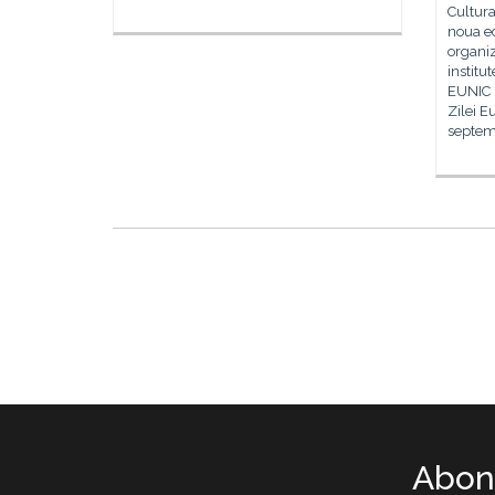
Cultura
noua ed
organi
institu
EUNIC B
Zilei E
septem
Abone