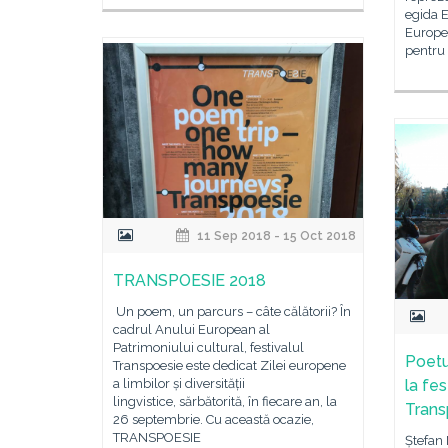
egida 
Europea
pentru 
11 Sep 2018 - 15 Oct 2018
TRANSPOESIE 2018
Un poem, un parcurs – câte călătorii? În
cadrul Anului European al
Patrimoniului cultural, festivalul
Poetu
Transpoesie este dedicat Zilei europene
a limbilor și diversității
la fe
lingvistice, sărbătorită, în fiecare an, la
Trans
26 septembrie. Cu această ocazie,
TRANSPOESIE
Ștefan 