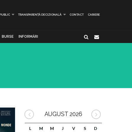
 PUBLIC
TRANSPARENȚĂ DECIZIONALĂ
CONTACT
CARIERE
BURSE
INFORMĂRI
AUGUST 2026
L
M
M
J
V
S
D