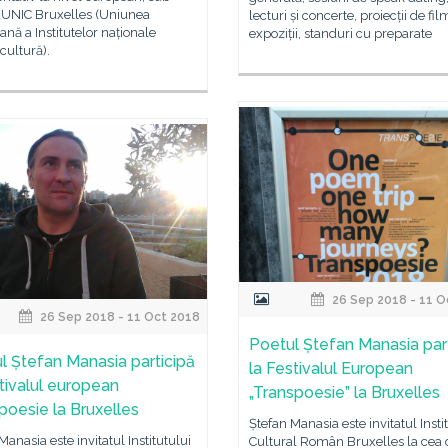
EUNIC Bruxelles (Uniunea
lecturi și concerte, proiecții de fil
nă a Institutelor naționale
expoziții, standuri cu preparate
cultură).
26 Sep 2018 - 11 O
26 Sep 2018 - 11 Oct 2018
Poetul Ștefan Manasia par
l Ștefan Manasia participă
la Festivalul European
stivalul european
„Transpoesie” la Bruxelles
poesie la Bruxelles
Ștefan Manasia este invitatul Insti
Manasia este invitatul Institutului
Cultural Român Bruxelles la cea 