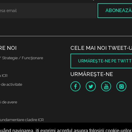
ABONEAZĂ
RE NOI
CELE MAI NOI TWEET-U
/ Strategie / Funcţionare
URMĂREŞTE-NE PE TWITT
URMĂREŞTE-NE
a ICR
de activitate
i de avere
fundamentare cladire ICR
uând navigarea, iți exprimi acordul asupra folosirii cookie-urilor