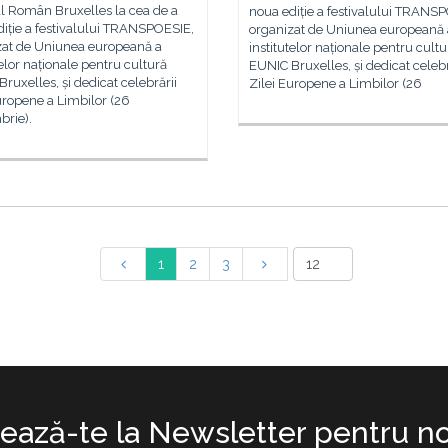
l Român Bruxelles la cea de a
noua ediție a festivalului TRANS
iție a festivalului TRANSPOESIE,
organizat de Uniunea europeană 
zat de Uniunea europeană a
institutelor naționale pentru cultu
telor naționale pentru cultură
EUNIC Bruxelles, și dedicat celebr
ruxelles, și dedicat celebrării
Zilei Europene a Limbilor (26
uropene a Limbilor (26
brie).
1
2
3
ază-te la Newsletter pentru no