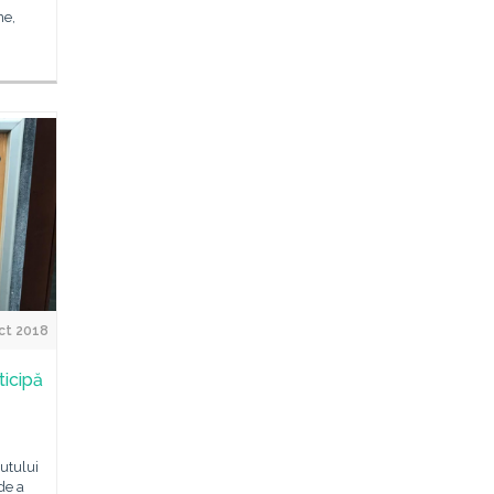
me,
ct 2018
ticipă
tutului
de a