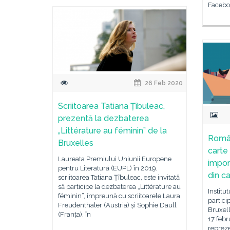
Faceboo
26 Feb 2020
Scriitoarea Tatiana Țîbuleac,
prezentă la dezbaterea
„Littérature au féminin” de la
Român
Bruxelles
carte
Laureata Premiului Uniunii Europene
impor
pentru Literatură (EUPL) în 2019,
din c
scriitoarea Tatiana Țîbuleac, este invitată
să participe la dezbaterea „Littérature au
Institu
féminin”, împreună cu scriitoarele Laura
partici
Freudenthaler (Austria) și Sophie Daull
Bruxell
(Franța), în
17 febr
repreze