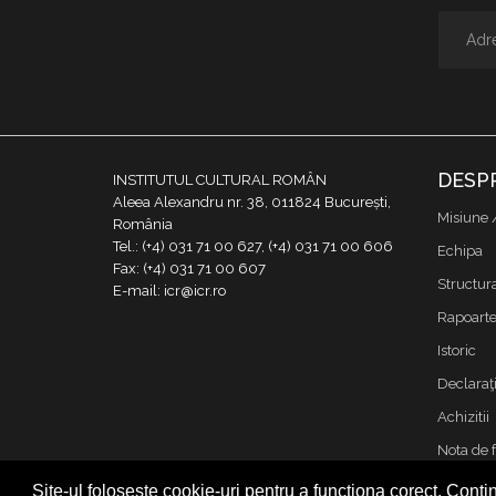
DESP
INSTITUTUL CULTURAL ROMÂN
Aleea Alexandru nr. 38, 011824 București,
Misiune 
România
Tel.: (+4) 031 71 00 627, (+4) 031 71 00 606
Echipa
Fax: (+4) 031 71 00 607
Structur
E-mail: icr@icr.ro
Rapoarte 
Istoric
Declaraţi
Achizitii
Nota de 
Contact
Site-ul folosește cookie-uri pentru a funcționa corect. Contin