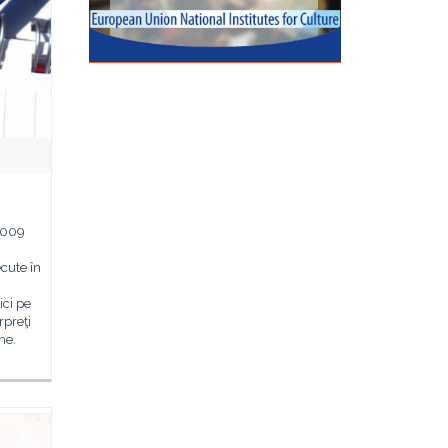
 2009
ecute în
ici pe
rpreţi
he.