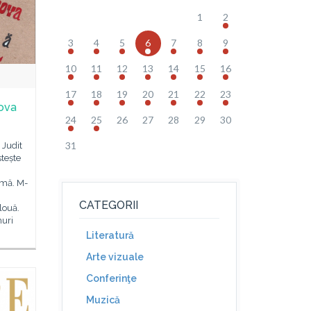
1
2
3
4
5
6
7
8
9
10
11
12
13
14
15
16
17
18
19
20
21
22
23
ova
24
25
26
27
28
29
30
31
 Judit
tește
nimă. M-
CATEGORII
louă.
uri
Literatură
Arte vizuale
Conferinţe
Muzică