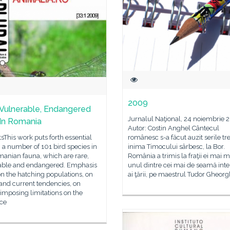
2009
 Vulnerable, Endangered
Jurnalul Naţional, 24 noiembrie
 In Romania
Autor: Costin Anghel Cântecul
sThis work puts forth essential
românesc s-a făcut auzit serile tr
 a number of 101 bird species in
inima Timocului sârbesc, la Bor.
manian fauna, which are rare,
România a trimis la fraţii ei mai m
able and endangered. Emphasis
unul dintre cei mai de seamă inte
 on the hatching populations, on
ai ţării, pe maestrul Tudor Gheorg
and current tendencies, on
 imposing limitations on the
nce