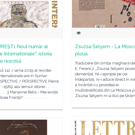
EȘTI. Noul număr al
Zsuzsa Selyem - La Mosc
e Internationale”: istoria
plouă
e rescrisă
Traducere din limba maghiară de
E. Ferencz „Zsuzsa Selyem poves
 112 / iarna 2019 al revistei
demențial. Ni-i apropie pe cei
Internationale are în Sumar:
îndepărtați, ni-i aduce direct în i
PECTIVE / PERSPECTIVE Pierre
a încântat cu povestea ei
–1989 sau sensul istoriei . . . . . . .
multistratificată din La Moscova p
 . . . . . . 3 Marianne Belis – Mai există
Zsuzsa Selyem m-a dus pe tărâm
a Franță? . . . . . . . . . . . . . .