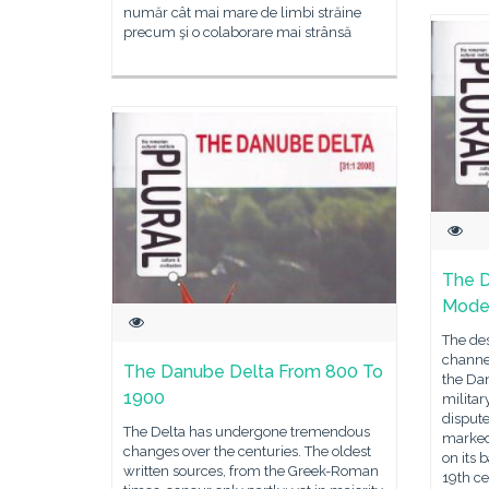
număr cât mai mare de limbi străine
precum şi o colaborare mai strânsă
The D
Mode
The des
channel
The Danube Delta From 800 To
the Da
1900
militar
disput
The Delta has undergone tremendous
marked 
changes over the centuries. The oldest
on its 
written sources, from the Greek-Roman
19th ce