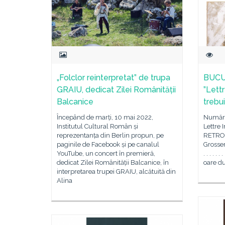
„Folclor reinterpretat” de trupa
BUCUR
GRAIU, dedicat Zilei Românității
”Lettr
Balcanice
trebui
Începând de marți, 10 mai 2022,
Numărul
Institutul Cultural Român și
Lettre 
reprezentanța din Berlin propun, pe
RETROS
paginile de Facebook și pe canalul
Grosser 
YouTube, un concert în premieră,
. . . . .
dedicat Zilei Românității Balcanice, în
oare dulce
interpretarea trupei GRAIU, alcătuită din
Alina