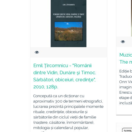
Muzic
The m
Emil Ţîrcomnicu - "Românii
Ediție 
dintre Vidin, Dunăre şi Timoc.
Traduc
Sărbători, obiceiuri, credinţe",
Onn Vio
2010, 128p.
imagini
Enescu,
Concepută ca un dicționar cu
etape d
aproximativ 300 de termeni etnografici,
incluzâ
lucrarea prezintă principalele momente
rituale, credințele, obiceiurile și
sărbătorile din ciclul vieții de familie
(naștere, căsătorie, înmormântare),
mitologia și calendarul popular,