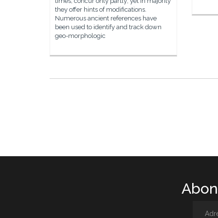
times, concur only partly; yet in majority
they offer hints of modifications.
Numerous ancient references have
been used to identify and track down
geo-morphologic
Abone