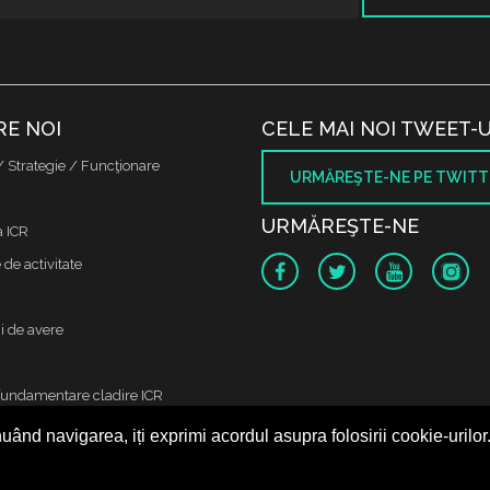
RE NOI
CELE MAI NOI TWEET-U
/ Strategie / Funcţionare
URMĂREŞTE-NE PE TWITT
URMĂREŞTE-NE
a ICR
de activitate
i de avere
fundamentare cladire ICR
uând navigarea, iți exprimi acordul asupra folosirii cookie-urilor
 protectia datelor