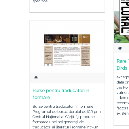
specifice
Rare,
Birds
excerpt
data on
the Ro
Burse pentru traducători în
vulner
formare
is laid
recent 
Burse pentru traducători în formare
factors
Programul de burse, derulat de ICR prin
existe
Centrul Naţional al Cărţii, îşi propune
formarea unei noi generaţii de
traducători ai literaturii române într-un