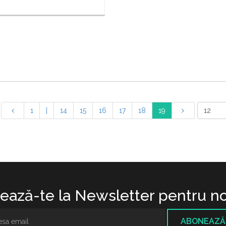
1
|
14
15
16
17
18
19
ază-te la Newsletter pentru no
ABONEAZĂ