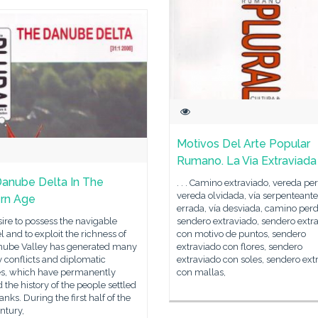
Motivos Del Arte Popular
Rumano. La Via Extraviada
anube Delta In The
. . . Camino extraviado, vereda pe
vereda olvidada, vía serpenteante,
rn Age
errada, vía desviada, camino perd
ire to possess the navigable
sendero extraviado, sendero extr
 and to exploit the richness of
con motivo de puntos, sendero
nube Valley has generated many
extraviado con flores, sendero
y conflicts and diplomatic
extraviado con soles, sendero ext
es, which have permanently
con mallas,
the history of the people settled
banks. During the first half of the
ntury,