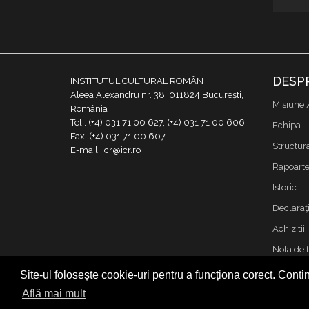
DESP
INSTITUTUL CULTURAL ROMÂN
Aleea Alexandru nr. 38, 011824 București,
Misiune 
România
Tel.: (+4) 031 71 00 627, (+4) 031 71 00 606
Echipa
Fax: (+4) 031 71 00 607
Structur
E-mail: icr@icr.ro
Rapoarte 
Istoric
Declaraţi
Achizitii
Nota de 
Contact
Site-ul folosește cookie-uri pentru a funcționa corect. Contin
Cookies &
Află mai mult