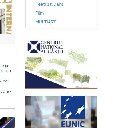
Teatru & Dans
Film
MULTIART
toria
ele lui
? Idei
Juffé -