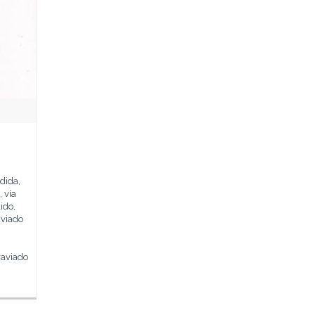
rdida,
 vía
ido,
aviado
raviado