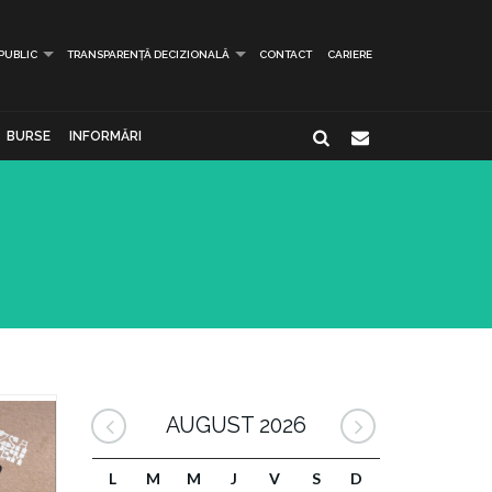
 PUBLIC
TRANSPARENȚĂ DECIZIONALĂ
CONTACT
CARIERE
BURSE
INFORMĂRI
AUGUST 2026
L
M
M
J
V
S
D