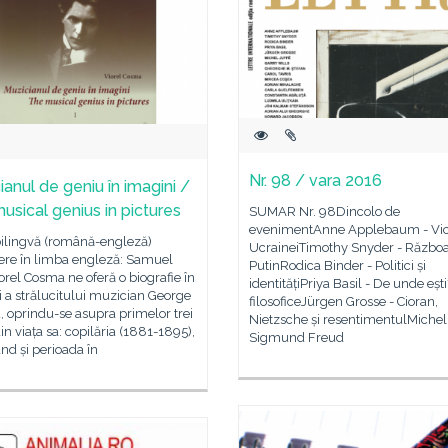
Nr. 98 / vara 2016
ianul de geniu în imagini /
usical genius in pictures
SUMAR Nr. 98Dincolo de
evenimentAnne Applebaum - Vic
bilingvă (română-engleză)
UcraineiTimothy Snyder - Războai
ere în limba engleză: Samuel
PutinRodica Binder - Politici și
rel Cosma ne oferă o biografie în
identitățiPriya Basil - De unde ești
 a strălucitului muzician George
filosoficeJürgen Grosse - Cioran,
 oprindu-se asupra primelor trei
Nietzsche și resentimentulMichel 
in viața sa: copilăria (1881-1895),
Sigmund Freud
nd și perioada în