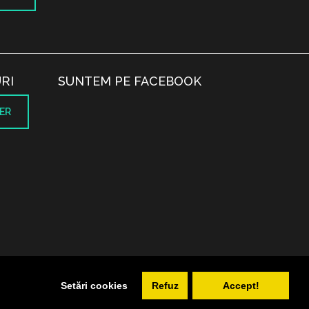
RI
SUNTEM PE FACEBOOK
ER
.
Setări cookies
Refuz
Accept!