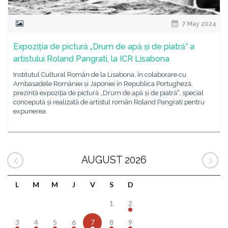
7 May 2024
Expoziția de pictură „Drum de apă și de piatrăˮ a
artistului Roland Pangrati, la ICR Lisabona
Institutul Cultural Român de la Lisabona, în colaborare cu
Ambasadele României și Japoniei în Republica Portugheză,
prezintă expoziția de pictură „Drum de apă și de piatrăˮ, special
concepută și realizată de artistul român Roland Pangrati pentru
expunerea
AUGUST 2026
L
M
M
J
V
S
D
1
2
3
4
5
6
7
8
9