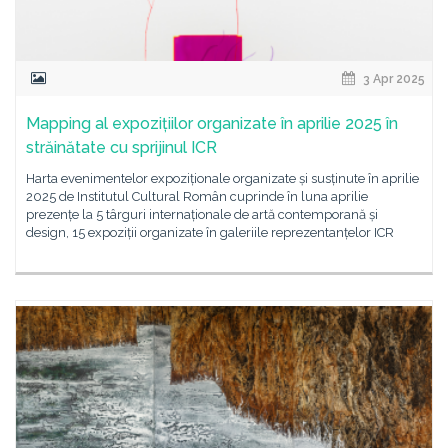
3 Apr 2025
Mapping al expozițiilor organizate în aprilie 2025 în
străinătate cu sprijinul ICR
Harta evenimentelor expoziționale organizate și susținute în aprilie
2025 de Institutul Cultural Român cuprinde în luna aprilie
prezențe la 5 târguri internaționale de artă contemporană și
design, 15 expoziții organizate în galeriile reprezentanțelor ICR