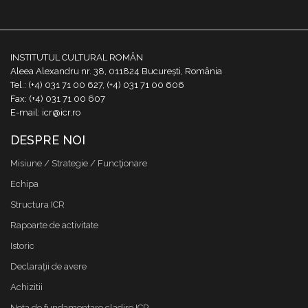
INSTITUTUL CULTURAL ROMÂN
Aleea Alexandru nr. 38, 011824 București, România
Tel.: (+4) 031 71 00 627, (+4) 031 71 00 606
Fax: (+4) 031 71 00 607
E-mail: icr@icr.ro
DESPRE NOI
Misiune / Strategie / Funcţionare
Echipa
Structura ICR
Rapoarte de activitate
Istoric
Declaraţii de avere
Achizitii
Nota de fundamentare cladire ICR