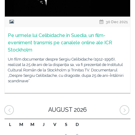
30 Dec 2021
Pe urmele lui Celibidache în Suedia, un film-
eveniment transmis pe canalele online ale ICR
Stockholm
Un film documentar despre Sergiu Celibidache (1912-1996),
realizat la 25 de ani de la dispariția sa, va fi prezentat de Institutul
Cultural Român de la Stockholm și Trinitas TV. Documentarul
„Despre Sergiu Celibidache, cu dragoste, dupa 25 de ani–Întâlniri
scandinave”
AUGUST 2026
L
M
M
J
V
S
D