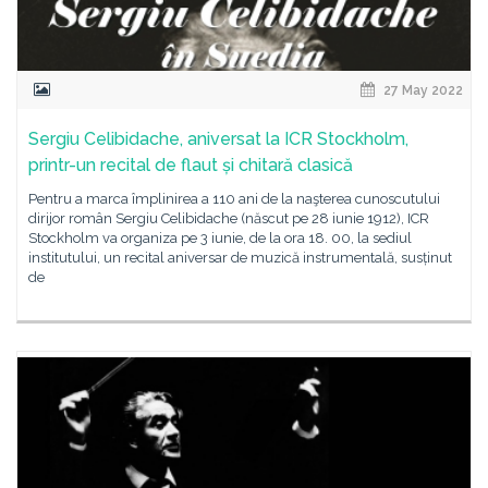
27 May 2022
Sergiu Celibidache, aniversat la ICR Stockholm,
printr-un recital de flaut și chitară clasică
Pentru a marca împlinirea a 110 ani de la naşterea cunoscutului
dirijor român Sergiu Celibidache (născut pe 28 iunie 1912), ICR
Stockholm va organiza pe 3 iunie, de la ora 18. 00, la sediul
institutului, un recital aniversar de muzică instrumentală, susținut
de