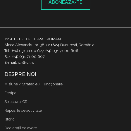
ABONEAZĂ-TE
INSTITUTUL CULTURAL ROMÂN
Aleea Alexandru nr. 38, 011824 București, România
Tel.: (+4) 031 71 00 627, (+4) 031 71 00 606
Fax: (+4) 031 71 00 607
E-mail: icr@icr.ro
DESPRE NOI
Misiune / Strategie / Funcţionare
Echipa
Structura ICR
Rapoarte de activitate
Istoric
Declaraţii de avere