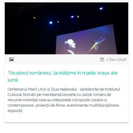
1 Dec 2018
Tricolorul românesc, la înălțime în marile orașe ale
lumii
Centenarul Marii Uniri și Ziua Națională - sărbătorite de Institutul
Cultural Român pe meridianeConcerte cu soliști români de
renume mondial care au interpretat compoziții clasice și
contemporane, proiecții de filme, evenimente multidisciplinare,
expoziții