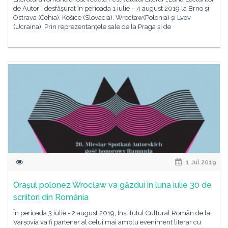
de Autor“, desfășurat în perioada 1 iulie – 4 august 2019 la Brno și
Ostrava (Cehia), Košice (Slovacia), Wrocław(Polonia) și Lvov
(Ucraina). Prin reprezentanțele sale de la Praga și de
1 Jul 2019
Orașul polonez Wrocław va găzdui în luna iulie 30 de
scriitori din România
În perioada 3 iulie - 2 august 2019, Institutul Cultural Român de la
Varșovia va fi partener al celui mai amplu eveniment literar cu