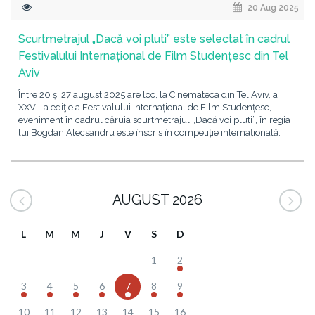
20 Aug 2025
Scurtmetrajul „Dacă voi pluti” este selectat în cadrul
Festivalului Internațional de Film Studențesc din Tel
Aviv
Între 20 și 27 august 2025 are loc, la Cinemateca din Tel Aviv, a
XXVII-a ediţie a Festivalului Internațional de Film Studențesc,
eveniment în cadrul căruia scurtmetrajul „Dacă voi pluti”, în regia
lui Bogdan Alecsandru este înscris în competiție internațională.
AUGUST 2026
L
M
M
J
V
S
D
1
2
3
4
5
6
7
8
9
10
11
12
13
14
15
16