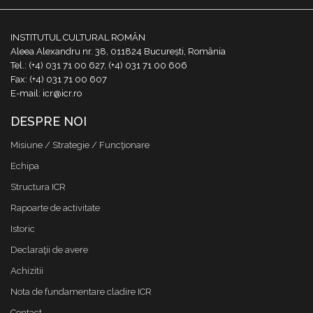
INSTITUTUL CULTURAL ROMÂN
Aleea Alexandru nr. 38, 011824 București, România
Tel.: (+4) 031 71 00 627, (+4) 031 71 00 606
Fax: (+4) 031 71 00 607
E-mail: icr@icr.ro
DESPRE NOI
Misiune / Strategie / Funcţionare
Echipa
Structura ICR
Rapoarte de activitate
Istoric
Declaraţii de avere
Achizitii
Nota de fundamentare cladire ICR
Contact