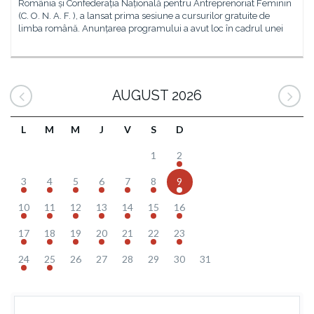
România și Confederația Națională pentru Antreprenoriat Feminin
(C. O. N. A. F. ), a lansat prima sesiune a cursurilor gratuite de
limba română. Anunțarea programului a avut loc în cadrul unei
AUGUST 2026
L
M
M
J
V
S
D
1
2
3
4
5
6
7
8
9
10
11
12
13
14
15
16
17
18
19
20
21
22
23
24
25
26
27
28
29
30
31