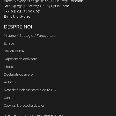
Aleea Alexandru nr. 38, 011824 București, România
Tel.: (+4) 031 71 00 627, (+4) 031 71 00 606
Fax: (+4) 031 71 00 607
E-mail: icr@icr.ro
DESPRE NOI
Misiune / Strategie / Funcţionare
Echipa
Structura ICR
Rapoarte de activitate
Istoric
Declaraţii de avere
Achizitii
Nota de fundamentare cladire ICR
Contact
Cookies & protectia datelor