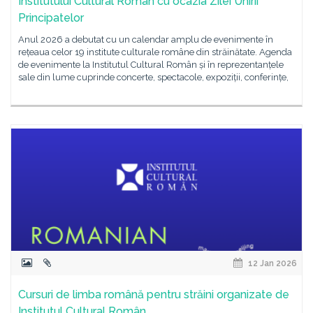
Institutului Cultural Român cu ocazia Zilei Unirii
Principatelor
Anul 2026 a debutat cu un calendar amplu de evenimente în
rețeaua celor 19 institute culturale române din străinătate. Agenda
de evenimente la Institutul Cultural Român și în reprezentanțele
sale din lume cuprinde concerte, spectacole, expoziții, conferințe,
12 Jan 2026
Cursuri de limba română pentru străini organizate de
Institutul Cultural Român