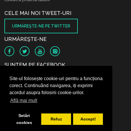
CELE MAI NOI TWEET-URI
URMĂREŞTE-NE PE TWITTER
URMĂREŞTE-NE
SUNTEM PE FACEBOOK
Site-ul folosește cookie-uri pentru a funcționa
corect. Continuând navigarea, iți exprimi
acordul asupra folosirii cookie-urilor.
Află mai mult
Setări
Refuz
Accept!
cookies