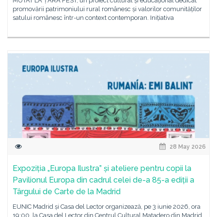
MUTAT LA ȚARĂ FEST, un proiect cultural și educațional dedicat
promovării patrimoniului rural românesc și valorilor comunităților
satului românesc într-un context contemporan. Inițiativa
28 May 2026
Expoziția „Europa Ilustra” și ateliere pentru copii la
Pavilionul Europa din cadrul celei de-a 85-a ediții a
Târgului de Carte de la Madrid
EUNIC Madrid și Casa del Lector organizează, pe 3 iunie 2026, ora
19:00, la Casa del Lector din Centrul Cultural Matadero din Madrid,