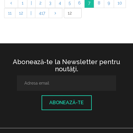
1
|
2
3
4
5
6
7
8
9
10
11
12
|
417
Abonează-te la Newsletter pentru
noutăţi.
ABONEAZĂ-TE