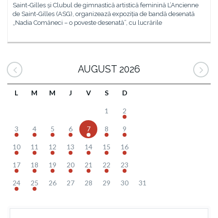
Saint-Gilles și Clubul de gimnastică artistică feminină L’Ancienne
de Saint-Gilles (ASG), organizează expoziția de bandă desenată
„Nadia Comăneci – o poveste desenată”, cu lucrările
AUGUST 2026
L
M
M
J
V
S
D
1
2
3
4
5
6
7
8
9
10
11
12
13
14
15
16
17
18
19
20
21
22
23
24
25
26
27
28
29
30
31