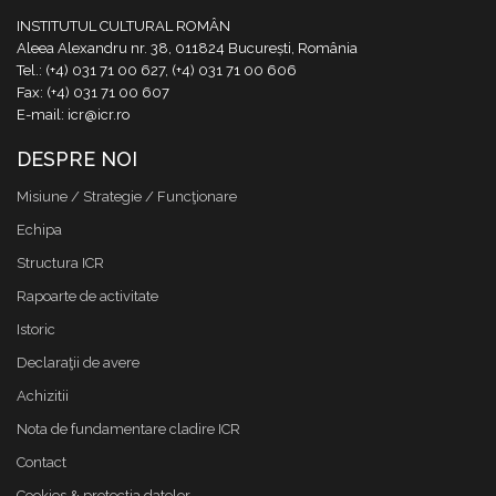
INSTITUTUL CULTURAL ROMÂN
Aleea Alexandru nr. 38, 011824 București, România
Tel.: (+4) 031 71 00 627, (+4) 031 71 00 606
Fax: (+4) 031 71 00 607
E-mail: icr@icr.ro
DESPRE NOI
Misiune / Strategie / Funcţionare
Echipa
Structura ICR
Rapoarte de activitate
Istoric
Declaraţii de avere
Achizitii
Nota de fundamentare cladire ICR
Contact
Cookies & protectia datelor