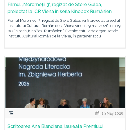
Filmul „Moromeții 3”, regizat de Stere Gulea,
proiectat la ICR Viena în seria Kinobox Rumänien
Filmul Moromeții 3, regizat de Stere Gulea, va fi proiectat la sediul
Institutului Cultural Român de la Viena vineri, 29 mai 2026, ora 19.
00, în seria„KinoBox: Rumänien“. Evenimentul este organizat de
Institutul Cultural Român de la Viena, în parteneriat cu
29 May 2026
Scriitoarea Ana Blandiana, laureata Premiului