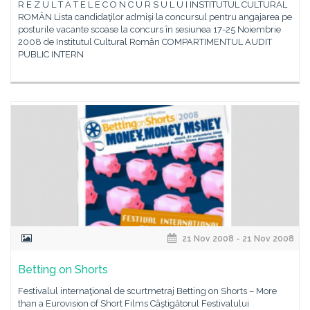
R E Z U L T A T E L E C O N C U R S U L U I INSTITUTUL CULTURAL
ROMÂN Lista candidaţilor admişi la concursul pentru angajarea pe
posturile vacante scoase la concurs în sesiunea 17-25 Noiembrie
2008 de Institutul Cultural Român COMPARTIMENTUL AUDIT
PUBLIC INTERN
21 Nov 2008 - 21 Nov 2008
Betting on Shorts
Festivalul internaţional de scurtmetraj Betting on Shorts – More
than a Eurovision of Short Films Câştigătorul Festivalului