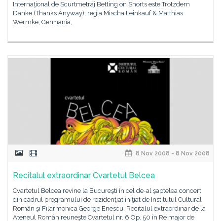
Internaţional de Scurtmetraj Betting on Shorts este Trotzdem
Danke (Thanks Anyway), regia Mischa Leinkauf & Matthias
Wermke, Germania,
8 Nov 2008 - 8 Nov 2008
Recitalul extraordinar Cvartetul Belcea
Cvartetul Belcea revine la Bucureşti în cel de-al şaptelea concert
din cadrul programului de rezidenţiat iniţiat de Institutul Cultural
Român şi Filarmonica George Enescu. Recitalul extraordinar de la
Ateneul Român reuneşte Cvartetul nr. 6 Op. 50 în Re major de