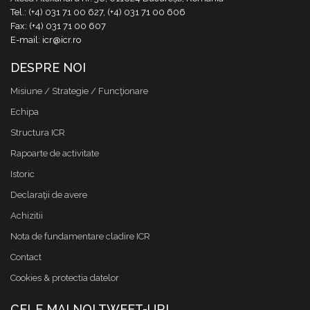
Tel.: (+4) 031 71 00 627, (+4) 031 71 00 606
Fax: (+4) 031 71 00 607
E-mail: icr@icr.ro
DESPRE NOI
Misiune / Strategie / Funcţionare
Echipa
Structura ICR
Rapoarte de activitate
Istoric
Declaraţii de avere
Achizitii
Nota de fundamentare cladire ICR
Contact
Cookies & protectia datelor
CELE MAI NOI TWEET-URI