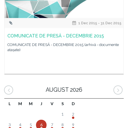
1 Dec 2015 - 31 Dec 2015
COMUNICATE DE PRESĂ - DECEMBRIE 2015
COMUNICATE DE PRESĂ - DECEMBRIE 2015 (arhivă - documente
atașate)
AUGUST 2026
L
M
M
J
V
S
D
1
2
3
4
5
6
7
8
9