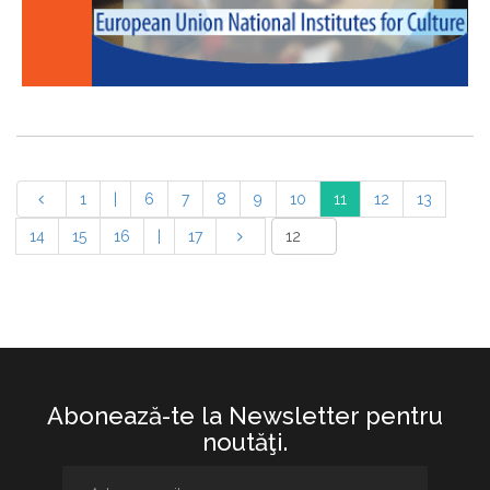
1
|
6
7
8
9
10
11
12
13
14
15
16
|
17
Abonează-te la Newsletter pentru
noutăţi.