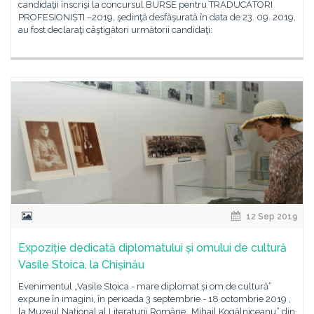
candidaţii înscrişi la concursul BURSE pentru TRADUCĂTORI
PROFESIONIȘTI –2019, şedinţă desfăşurată în data de 23. 09. 2019,
au fost declaraţi câştigători următorii candidaţi:
12 Sep 2019
Expoziție dedicată diplomatului și omului de cultură
Vasile Stoica, la Chișinău
Evenimentul „Vasile Stoica - mare diplomat și om de cultură”
expune în imagini, în perioada 3 septembrie - 18 octombrie 2019 ,
la Muzeul Național al Literaturii Române „Mihail Kogălniceanu” din