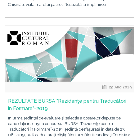
Chișinău, viata marelui patriot. Realizată la împlinirea
29 Aug 2019
REZULTATE BURSA ”Rezidenţe pentru Traducători
în Formare”-2019
În urma şedinţei de evaluare şi selecţie a dosarelor depuse de
candidaţii înscrişi la concursul BURSA ”Rezidenţe pentru
Traducători în Formare”-2019, şedinţă desfăşurată în data de 27.
08. 2019, au fost declaraţi câştigători următorii candidaţi:Comisia a