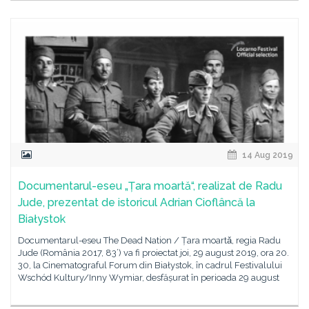
14 Aug 2019
Documentarul-eseu „Țara moartă“, realizat de Radu
Jude, prezentat de istoricul Adrian Cioflâncă la
Białystok
Documentarul-eseu The Dead Nation / Țara moartǎ, regia Radu
Jude (România 2017, 83’) va fi proiectat joi, 29 august 2019, ora 20.
30, la Cinematograful Forum din Białystok, în cadrul Festivalului
Wschód Kultury/Inny Wymiar, desfășurat în perioada 29 august