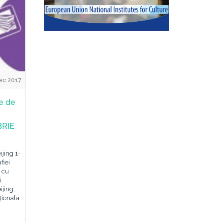
ec 2017
te de
BRIE
ijing 1-
fiei
, cu
.
ijing,
țională