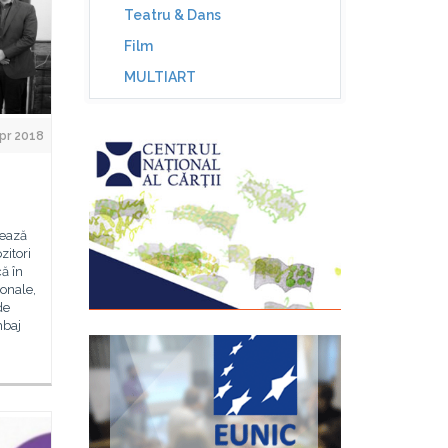
Teatru & Dans
Film
MULTIART
Apr 2018
zează
zitori
ă în
ionale,
de
mbaj