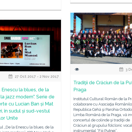
3 D
27 Oct 2017 - 2 Nov 2017
Tradiţii de Crăciun de la Pu
a Enescu la blues, de la
Praga
 la jazz modern”. Serie de
Institutul Cultural Român de la Pr
rte cu Lucian Ban și Mat
colaborare cu Asociaţia Românilo
Republica Cehă şi Parohia Ortodo
, în sudul și sud-vestul
Limba Română de la Praga, vă inv
lor Unite
concertul de colinde şi tradiţii de
Crăciun al grupului folcloric voca
lul „De la Enescu la blues, de la
instrumental “Fiii Putnei”.