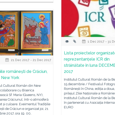
1 Dec 2017 - 31 D
Lista proiectelor organiza
reprezentanțele ICR din
21 Dec 2017 - 21 Dec 2017
străinătate în luna DECEM
iile românești de Crăciun,
2017
R New York
Institutul Cultural Român de la Be
15 decembrie / Festivalul Fotogra
utul Cultural Român din New
Românești în China, ediția a doua
 colaborare cu Biserica
prilejul Zilei Naționale a României
ască Sf. Maria (Queens, NY),
Institutul Cultural Român de la Be
area Crăciunul, într-o atmosferă
în parteneriat cu Asociația Interna
t și culoare. Eveimentul Tradițiile
EURO
ti de Crăciun e organizat joi, 21
ie 2017, ora 19. 00,