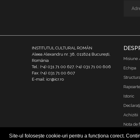
DESP
INSTITUTUL CULTURAL ROMÂN
Aleea Alexandru nr. 38, 011824 București,
Misiune 
România
Tel.: (+4) 031 71 00 627, (+4) 031 71 00 606
Echipa
Fax: (+4) 031 71 00 607
Structur
E-mail: icr@icr.ro
Rapoarte 
Istoric
Declaraţi
Achizitii
Nota de 
Contact
Site-ul folosește cookie-uri pentru a funcționa corect. Contin