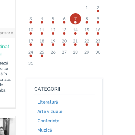
1
2
3
4
5
6
7
8
9
10
11
12
13
14
15
16
pr 2018
17
18
19
20
21
22
23
tinat
24
25
26
27
28
29
30
i
31
zează
zitori
ă în
ionale,
de
CATEGORII
mbaj
Literatură
Arte vizuale
Conferinţe
Muzică