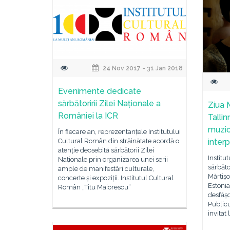
24 Nov 2017 - 31 Jan 2018
Evenimente dedicate
sărbătoririi Zilei Naționale a
Ziua M
României la ICR
Tallin
muzică
În fiecare an, reprezentanțele Institutului
Cultural Român din străinătate acordă o
inter
atenție deosebită sărbătorii Zilei
Institu
Naționale prin organizarea unei serii
sărbăto
ample de manifestări culturale,
Mărțișo
concerte și expoziții. Institutul Cultural
Estonia
Român „Titu Maiorescu“
desfășo
Publicu
invitat