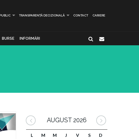
 PUBLIC
TRANSPARENȚĂ DECIZIONALĂ
CONTACT
CARIERE
BURSE
INFORMĂRI
AUGUST 2026
L
M
M
J
V
S
D