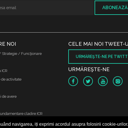
ABONEAZĂ
RE NOI
CELE MAI NOI TWEET-U
/ Strategie / Funcţionare
URMĂREŞTE-NE PE TWITT
URMĂREŞTE-NE
a ICR
de activitate
i de avere
fundamentare cladire ICR
uând navigarea, iți exprimi acordul asupra folosirii cookie-urilor