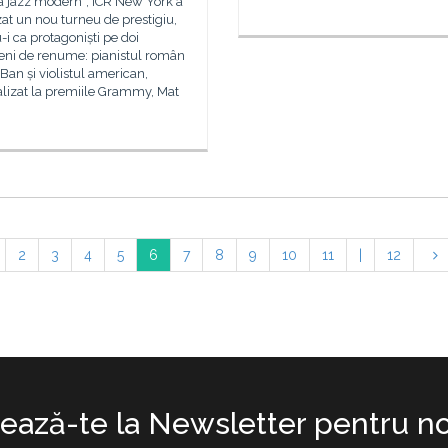
a jazz modern”, ICR New York a
at un nou turneu de prestigiu,
i ca protagoniști pe doi
eni de renume: pianistul român
Ban și violistul american,
lizat la premiile Grammy, Mat
.
2
3
4
5
6
7
8
9
10
11
|
12
ază-te la Newsletter pentru no