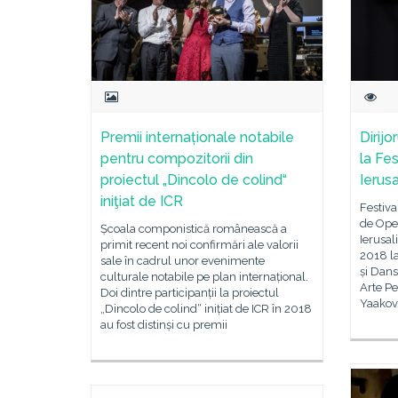
Premii internaționale notabile
Dirijo
pentru compozitorii din
la Fe
proiectul „Dincolo de colind“
Ierus
iniţiat de ICR
Festiva
de Oper
Școala componistică românească a
Ierusal
primit recent noi confirmări ale valorii
2018 l
sale în cadrul unor evenimente
și Dans
culturale notabile pe plan internațional.
Arte P
Doi dintre participanții la proiectul
Yaakov 
„Dincolo de colind“ inițiat de ICR în 2018
au fost distinși cu premii