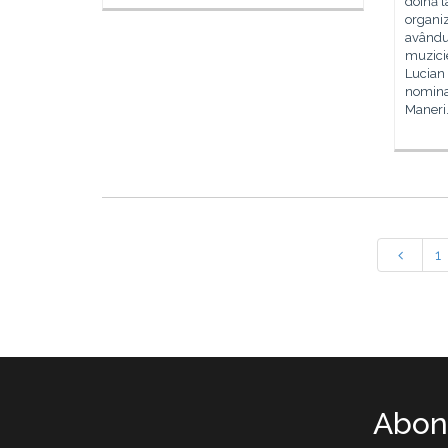
doină l
organiz
avându-
muzici
Lucian 
nomina
Maneri
1
Abone