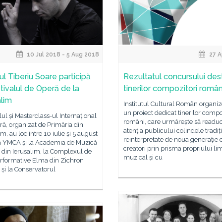
10 Jul 2018 - 5 Aug 2018
27 A
rul Tiberiu Soare participă
Rezultatul concursului des
stivalul de Operă de la
tinerilor compozitori român
alim
Institutul Cultural Român organi
un proiect dedicat tinerilor compo
lul și Masterclass-ul Internaţional
români, care urmărește să readuc
ă, organizat de Primăria din
atenția publicului colindele tradiț
im, au loc între 10 iulie și 5 august
reinterpretate de noua generație 
a YMCA și la Academia de Muzică
creatori prin prisma propriului li
 din Ierusalim, la Complexul de
muzical și cu
erformative Elma din Zichron
și la Conservatorul