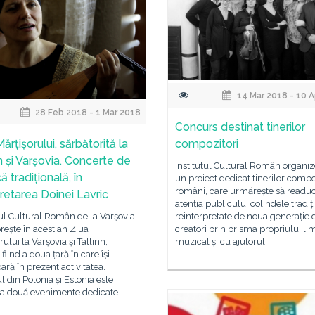
14 Mar 2018 - 10 
28 Feb 2018 - 1 Mar 2018
Concurs destinat tinerilor
ărțișorului, sărbătorită la
compozitori
n și Varșovia. Concerte de
Institutul Cultural Român organi
 tradițională, în
un proiect dedicat tinerilor compo
români, care urmărește să readuc
pretarea Doinei Lavric
atenția publicului colindele tradiț
tul Cultural Român de la Varșovia
reinterpretate de noua generație 
rește în acest an Ziua
creatori prin prisma propriului li
rului la Varșovia și Tallinn,
muzical și cu ajutorul
 fiind a doua țară în care își
ară în prezent activitatea.
l din Polonia și Estonia este
 la două evenimente dedicate