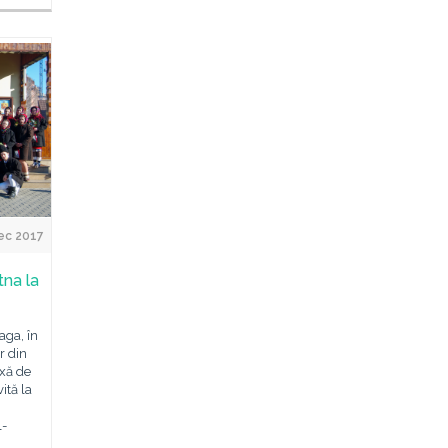
ec 2017
tna la
aga, în
r din
xă de
ită la
l-