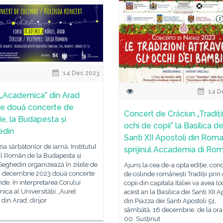
14 Dec 2023
14 D
 „Academica” din Arad
ne două concerte de
Concert de Crăciun „Tradiții
de, la Budapesta și
ochi de copii” la Basilica de
edin
Santi XII Apostoli din Roma
ia sărbătorilor de iarnă, Institutul
sprijinul Accademia di Ro
al Român de la Budapesta și
 Seghedin organizează în zilele de
Ajuns la cea de-a opta ediție, con
19 decembrie 2023 două concerte
de colinde românești Tradiții prin
nde, în interpretarea Corului
copii din capitala Italiei va avea lo
ca al Universității „Aurel
acest an la Basilica dei Santi XII A
 din Arad, dirijor
din Piazza dei Santi Apostoli 51,
sâmbătă, 16 decembrie, de la ora
00. Susținut