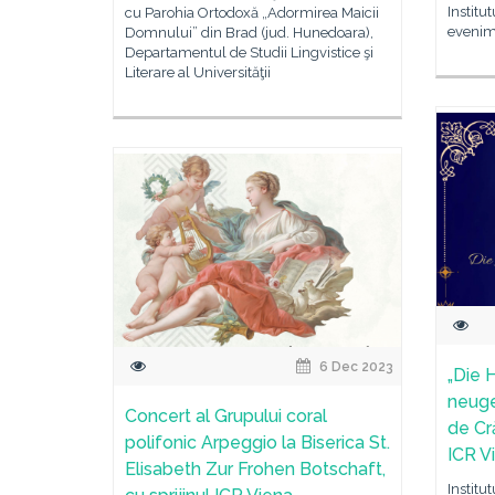
Institu
cu Parohia Ortodoxă „Adormirea Maicii
evenim
Domnului” din Brad (jud. Hunedoara),
Departamentul de Studii Lingvistice şi
Literare al Universităţii
6 Dec 2023
„Die
neuge
Concert al Grupului coral
de Cră
polifonic Arpeggio la Biserica St.
ICR V
Elisabeth Zur Frohen Botschaft,
Institu