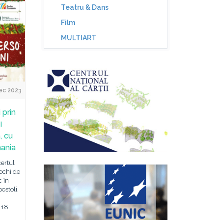
Teatru & Dans
Film
MULTIART
ec 2023
 prin
i
, cu
mania
certul
 ochi de
c în
postoli,
 18.