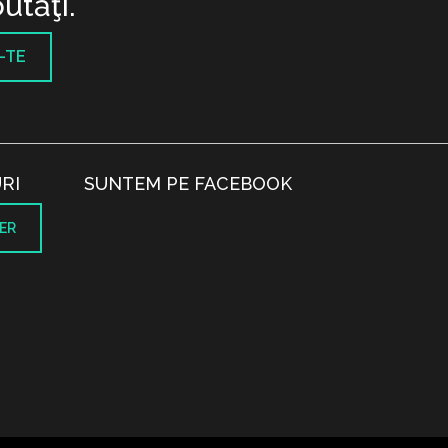
utăţi.
-TE
RI
SUNTEM PE FACEBOOK
ER