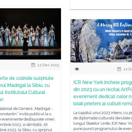
12 Dec 2023
12 D
rte de colinde susținute
ICR New York încheie pro
ul Madrigal la Sibiu, cu
din 2023 cu un recital ArtP
nul Institutului Cultural
eveniment dedicat celor 
ân
loiali prieteni ai culturii ro
Național de Cameră „Madrigal -
La capătul unui 2023 intens, cu p
onstantin” invită publicul la o
de diplomație culturală derulate 
e evenimente desfășurate vineri,
lungul Statelor Unite, ICR New Yo
embrie 2023, și sâmbătă, 16
pune punct programului de eve
ie 2023, la Sibiu, cu sprijinul