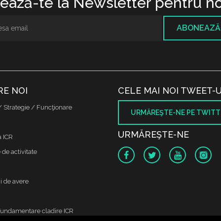
ază-te la Newsletter pentru no
ABONEAZĂ
RE NOI
CELE MAI NOI TWEET-U
/ Strategie / Funcţionare
URMĂREŞTE-NE PE TWITT
URMĂREŞTE-NE
a ICR
de activitate
i de avere
fundamentare cladire ICR