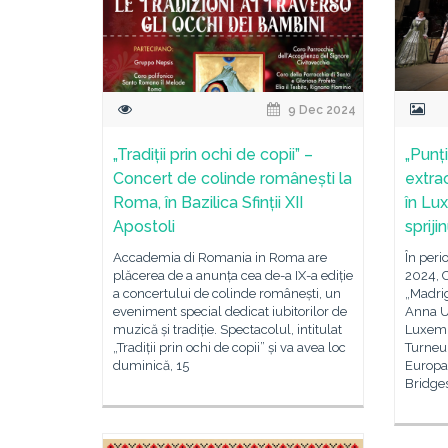
9 Dec 2024
„Tradiții prin ochi de copii” –
„Punț
Concert de colinde românești la
extrao
Roma, în Bazilica Sfinții XII
în Lu
Apostoli
spriji
Accademia di Romania in Roma are
În peri
plăcerea de a anunța cea de-a IX-a ediție
2024, 
a concertului de colinde românești, un
„Madrig
eveniment special dedicat iubitorilor de
Anna U
muzică și tradiție. Spectacolul, intitulat
Luxembu
„Tradiții prin ochi de copii” și va avea loc
Turneu
duminică, 15
Europa/
Bridge