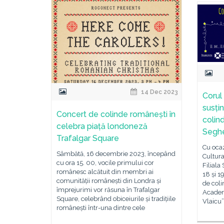
14 Dec 2023
Corul
susți
Concert de colinde românești în
colin
celebra piață londoneză
Segh
Trafalgar Square
Cu ocaz
Sâmbătă, 16 decembrie 2023, începând
Cultur
cu ora 15. 00, vocile primului cor
Filiala
românesc alcătuit din membri ai
18 și 
comunității românești din Londra și
de coli
împrejurimi vor răsuna în Trafalgar
Academi
Square, celebrând obiceiurile și tradițiile
Vlaicu”
românești într-una dintre cele