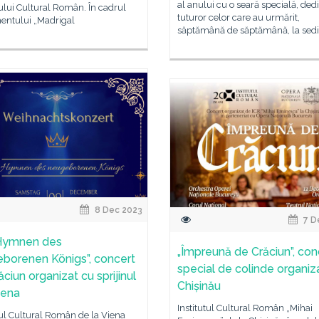
al anului cu o seară specială, ded
tului Cultural Român. În cadrul
tuturor celor care au urmărit,
entului „Madrigal
săptămână de săptămână, la sedi
8 Dec 2023
7 D
 Hymnen des
„Împreună de Crăciun”, con
borenen Königs”, concert
special de colinde organiza
ciun organizat cu sprijinul
Chișinău
iena
Institutul Cultural Român „Mihai
tul Cultural Român de la Viena