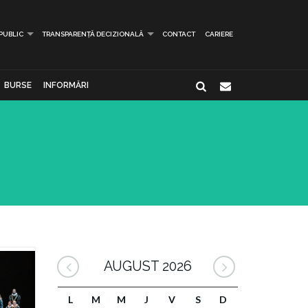
 PUBLIC
TRANSPARENȚĂ DECIZIONALĂ
CONTACT
CARIERE
BURSE
INFORMĂRI
AUGUST 2026
L
M
M
J
V
S
D