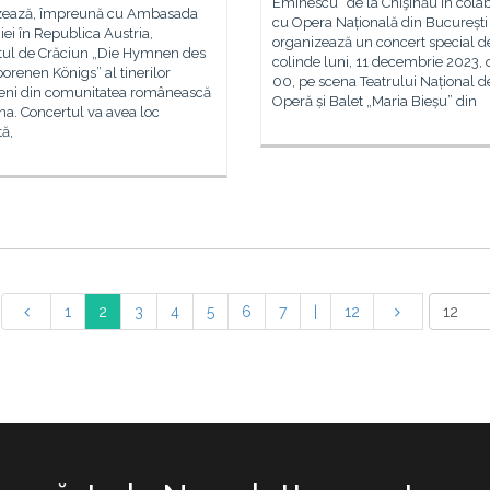
Eminescu” de la Chişinău în cola
zează, împreună cu Ambasada
cu Opera Națională din București
i în Republica Austria,
organizează un concert special d
tul de Crăciun „Die Hymnen des
colinde luni, 11 decembrie 2023, o
renen Königs” al tinerilor
00, pe scena Teatrului Național d
eni din comunitatea românească
Operă și Balet „Maria Bieșu” din
na. Concertul va avea loc
ă,
1
2
3
4
5
6
7
|
12