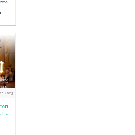
icată
ul
ec 2023
cert
t la