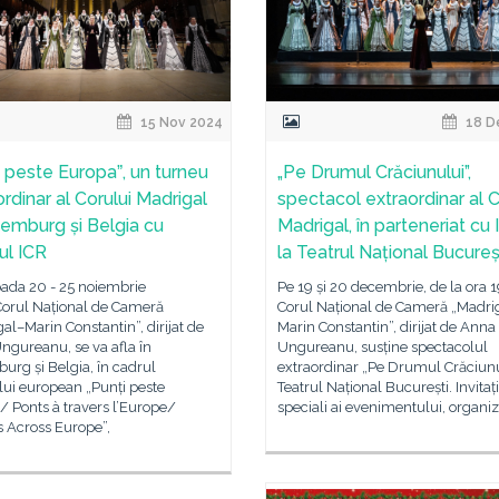
15 Nov 2024
18 D
i peste Europaˮ, un turneu
„Pe Drumul Crăciunului”,
rdinar al Corului Madrigal
spectacol extraordinar al C
xemburg și Belgia cu
Madrigal, în parteneriat cu 
nul ICR
la Teatrul Național Bucureș
oada 20 - 25 noiembrie
Pe 19 și 20 decembrie, de la ora 
Corul Național de Cameră
Corul Național de Cameră „Madri
al–Marin Constantin”, dirijat de
Marin Constantin”, dirijat de Anna
ngureanu, se va afla în
Ungureanu, susține spectacolul
rg și Belgia, în cadrul
extraordinar „Pe Drumul Crăciunul
lui european „Punți peste
Teatrul Național București. Invitați
 Ponts à travers l’Europe/
speciali ai evenimentului, organiz
s Across Europe”,