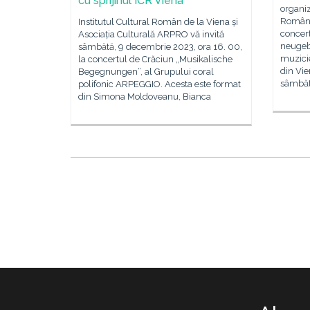
cu sprijinul ICR Viena
organi
Românie
Institutul Cultural Român de la Viena și
concer
Asociația Culturală ARPRO vă invită
neugebo
sâmbătă, 9 decembrie 2023, ora 16. 00,
muzici
la concertul de Crăciun „Musikalische
din Vie
Begegnungen”, al Grupului coral
sâmbăt
polifonic ARPEGGIO. Acesta este format
din Simona Moldoveanu, Bianca