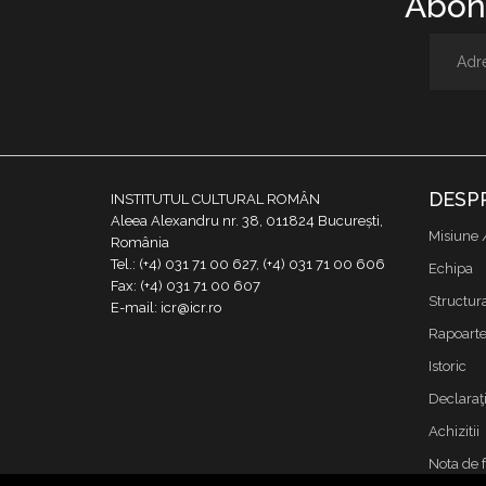
Abone
DESP
INSTITUTUL CULTURAL ROMÂN
Aleea Alexandru nr. 38, 011824 București,
Misiune 
România
Tel.: (+4) 031 71 00 627, (+4) 031 71 00 606
Echipa
Fax: (+4) 031 71 00 607
Structur
E-mail: icr@icr.ro
Rapoarte 
Istoric
Declaraţi
Achizitii
Nota de 