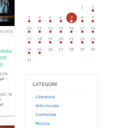
1
2
3
4
5
6
7
8
9
10
11
12
13
14
15
16
ec 2023
17
18
19
20
21
22
23
24
25
26
27
28
29
30
orului
ICR,
31
ti
19:00,
gal –
CATEGORII
ui”, la
Literatură
i
at
Arte vizuale
Conferinţe
Muzică