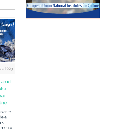
ec 2023
gramul
ulse,
mai
mâne
roiecte
de-a
rk
nimente