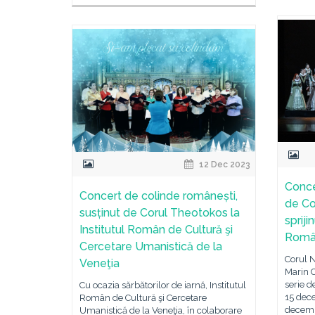
12 Dec 2023
Conce
Concert de colinde românești,
de Cor
susținut de Corul Theotokos la
spriji
Institutul Român de Cultură şi
Rom
Cercetare Umanistică de la
Corul 
Veneţia
Marin C
serie d
Cu ocazia sărbătorilor de iarnă, Institutul
15 dec
Român de Cultură şi Cercetare
decembr
Umanistică de la Veneţia, în colaborare