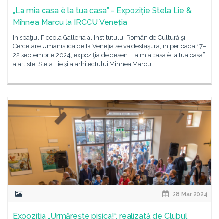
„La mia casa è la tua casa” - Expoziție Stela Lie &
Mihnea Marcu la IRCCU Veneția
În spaţiul Piccola Galleria al Institutului Român de Cultură şi
Cercetare Umanistică de la Veneţia se va desfăşura, în perioada 17–
22 septembrie 2024, expoziţia de desen „La mia casa è la tua casa”
a artistei Stela Lie şi a arhitectului Mihnea Marcu.
28 Mar 2024
Expoziția „Urmăreşte pisica!“, realizată de Clubul