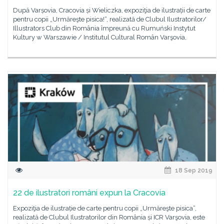
După Varșovia, Cracovia și Wieliczka, expoziţia de ilustrații de carte
pentru copii „Urmăreşte pisica!“, realizată de Clubul Ilustratorilor/
Illustrators Club din România împreună cu Rumuński Instytut
Kultury w Warszawie / Institutul Cultural Român Varşovia,
18 Sep 2019
22 de ilustratori români expun la Cracovia
Expoziţia de ilustrație de carte pentru copii „Urmăreşte pisica“,
realizată de Clubul Ilustratorilor din România și ICR Varşovia, este