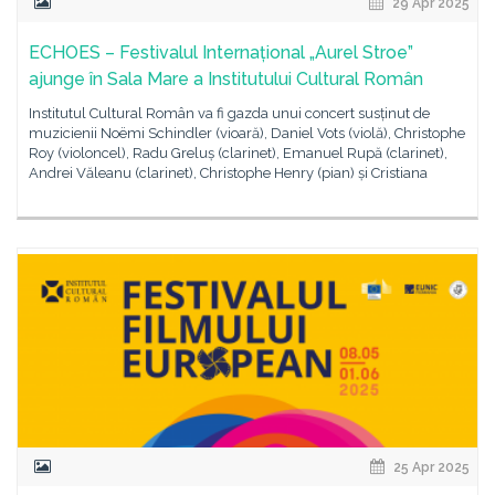
29 Apr 2025
ECHOES – Festivalul Internațional „Aurel Stroe”
ajunge în Sala Mare a Institutului Cultural Român
Institutul Cultural Român va fi gazda unui concert susținut de
muzicienii Noëmi Schindler (vioară), Daniel Vots (violă), Christophe
Roy (violoncel), Radu Greluș (clarinet), Emanuel Rupă (clarinet),
Andrei Văleanu (clarinet), Christophe Henry (pian) și Cristiana
25 Apr 2025