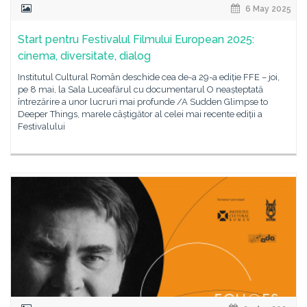
6 May 2025
Start pentru Festivalul Filmului European 2025:
cinema, diversitate, dialog
Institutul Cultural Român deschide cea de-a 29-a ediție FFE – joi,
pe 8 mai, la Sala Luceafărul cu documentarul O neașteptată
întrezărire a unor lucruri mai profunde /A Sudden Glimpse to
Deeper Things, marele câștigător al celei mai recente ediții a
Festivalului