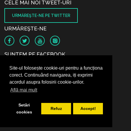
CELE MAI NOI TWEET-URI
URMĂREŞTE-NE PE TWITTER
URMĂREŞTE-NE
SUNTEM PE FACEBOOK
Site-ul folosește cookie-uri pentru a funcționa
corect. Continuând navigarea, iți exprimi
acordul asupra folosirii cookie-urilor.
Află mai mult
Setări
Refuz
Accept!
cookies