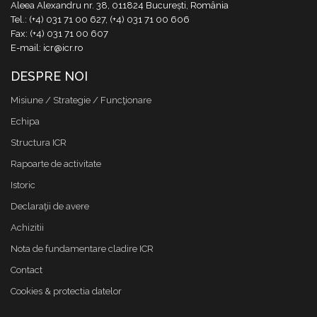
Aleea Alexandru nr. 38, 011824 București, România
Tel.: (+4) 031 71 00 627, (+4) 031 71 00 606
Fax: (+4) 031 71 00 607
E-mail: icr@icr.ro
DESPRE NOI
Misiune / Strategie / Funcţionare
Echipa
Structura ICR
Rapoarte de activitate
Istoric
Declaraţii de avere
Achizitii
Nota de fundamentare cladire ICR
Contact
Cookies & protectia datelor