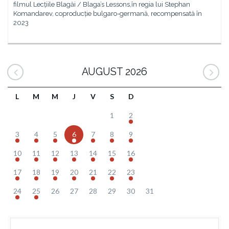
filmul Lecțiile Blagăi / Blaga’s Lessons,în regia lui Stephan
Komandarev, coproducție bulgaro-germană, recompensată în
2023
AUGUST 2026
L
M
M
J
V
S
D
1
2
3
4
5
6
7
8
9
10
11
12
13
14
15
16
17
18
19
20
21
22
23
24
25
26
27
28
29
30
31