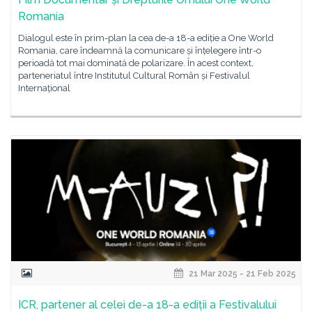
Romania
Dialogul este în prim-plan la cea de-a 18-a ediție a One World
Romania, care îndeamnă la comunicare și înțelegere într-o
perioadă tot mai dominată de polarizare. În acest context,
parteneriatul între Institutul Cultural Român și Festivalul
Internațional
21 Mar 2025 - 21 Feb 2025
ICR, partener al celei de-a 18-a ediții a Festivalului