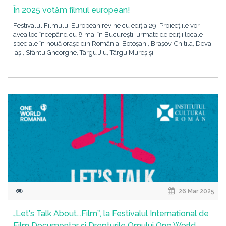
În 2025 votăm filmul european!
Festivalul Filmului European revine cu ediția 29! Proiecțiile vor
avea loc începând cu 8 mai în București, urmate de ediții locale
speciale în nouă orașe din România: Botoșani, Brașov, Chitila, Deva,
Iași, Sfântu Gheorghe, Târgu Jiu, Târgu Mureș și
26 Mar 2025
„Let's Talk About...Filmˮ, la Festivalul Internațional de
Film Documentar și Drepturile Omului One World