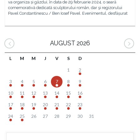
va organiza și găzdui, în data de 29 februarie 2024, o seară
comemorativă dedicată sculptorului român, dar şi regizorului
Pavel Constantinescu / Ben Iosef Pavel. Evenimentul, desfășurat
AUGUST 2026
L
M
M
J
V
S
D
1
2
3
4
5
6
7
8
9
10
11
12
13
14
15
16
17
18
19
20
21
22
23
24
25
26
27
28
29
30
31