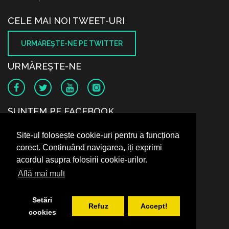
CELE MAI NOI TWEET-URI
URMĂREŞTE-NE PE TWITTER
URMĂREŞTE-NE
SUNTEM PE FACEBOOK
Site-ul folosește cookie-uri pentru a funcționa
corect. Continuând navigarea, iți exprimi
acordul asupra folosirii cookie-urilor.
Află mai mult
Setări
Refuz
Accept!
cookies