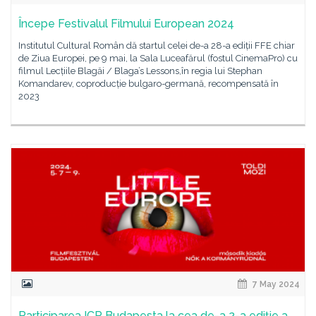
Începe Festivalul Filmului European 2024
Institutul Cultural Român dă startul celei de-a 28-a ediții FFE chiar
de Ziua Europei, pe 9 mai, la Sala Luceafărul (fostul CinemaPro) cu
filmul Lecțiile Blagăi / Blaga’s Lessons,în regia lui Stephan
Komandarev, coproducție bulgaro-germană, recompensată în
2023
7 May 2024
Participarea ICR Budapesta la cea de-a 2-a ediție a