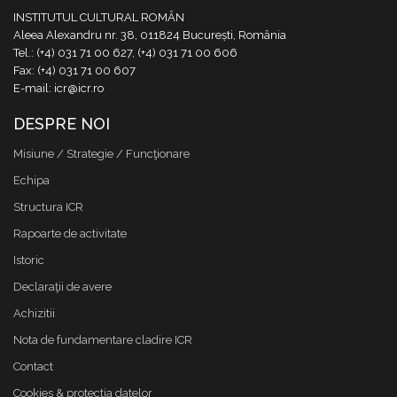
INSTITUTUL CULTURAL ROMÂN
Aleea Alexandru nr. 38, 011824 București, România
Tel.: (+4) 031 71 00 627, (+4) 031 71 00 606
Fax: (+4) 031 71 00 607
E-mail: icr@icr.ro
DESPRE NOI
Misiune / Strategie / Funcţionare
Echipa
Structura ICR
Rapoarte de activitate
Istoric
Declaraţii de avere
Achizitii
Nota de fundamentare cladire ICR
Contact
Cookies & protectia datelor