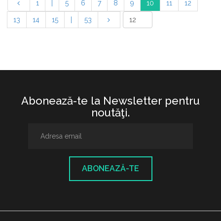
1
|
5
6
7
8
9
10
11
12
13
14
15
|
53
Abonează-te la Newsletter pentru
noutăţi.
ABONEAZĂ-TE