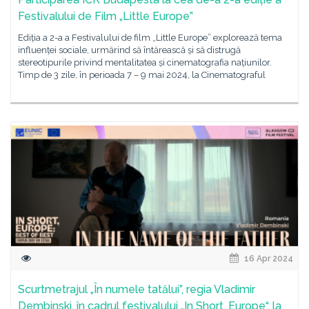
Festivalului de Film „Little Europe”
Ediția a 2-a a Festivalului de film „Little Europe” explorează tema
influenței sociale, urmărind să întărească și să distrugă
stereotipurile privind mentalitatea și cinematografia națiunilor.
Timp de 3 zile, în perioada 7 – 9 mai 2024, la Cinematograful
16 Apr 2024
Scurtmetrajul „În numele tatălui”, regia Vladimir
Dembinski, în cadrul festivalului „In Short, Europe“, la