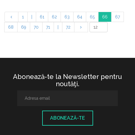
1
|
61
62
63
64
65
66
67
68
69
70
71
|
72
Abonează-te la Newsletter pentru
noutăţi.
ABONEAZĂ-TE