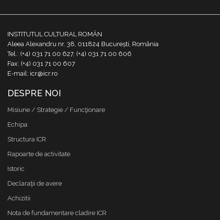
INSTITUTUL CULTURAL ROMÂN
Aleea Alexandru nr. 38, 011824 București, România
Tel.: (+4) 031 71 00 627, (+4) 031 71 00 606
Fax: (+4) 031 71 00 607
E-mail: icr@icr.ro
DESPRE NOI
Misiune / Strategie / Funcţionare
Echipa
Structura ICR
Rapoarte de activitate
Istoric
Declaraţii de avere
Achizitii
Nota de fundamentare cladire ICR