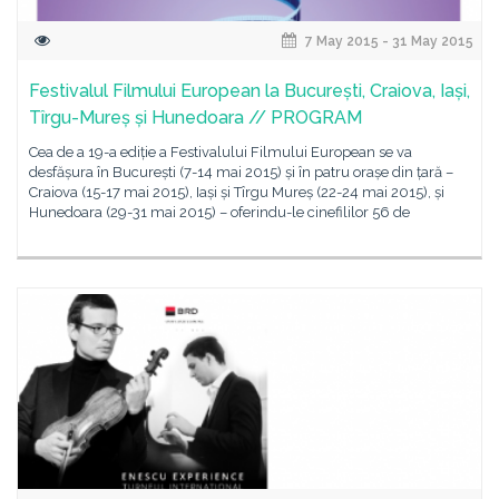
7 May 2015 - 31 May 2015
Festivalul Filmului European la București, Craiova, Iași,
Tîrgu-Mureș și Hunedoara // PROGRAM
Cea de a 19-a ediție a Festivalului Filmului European se va
desfășura în București (7-14 mai 2015) și în patru orașe din țară –
Craiova (15-17 mai 2015), Iași și Tîrgu Mureș (22-24 mai 2015), și
Hunedoara (29-31 mai 2015) – oferindu-le cinefililor 56 de