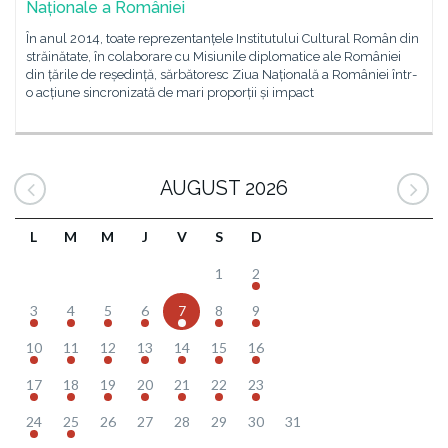
Naționale a României
În anul 2014, toate reprezentanțele Institutului Cultural Român din
străinătate, în colaborare cu Misiunile diplomatice ale României
din țările de reședință, sărbătoresc Ziua Națională a României într-
o acțiune sincronizată de mari proporții și impact
AUGUST 2026
L
M
M
J
V
S
D
1
2
3
4
5
6
7
8
9
10
11
12
13
14
15
16
17
18
19
20
21
22
23
24
25
26
27
28
29
30
31