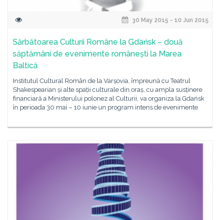
30 May 2015 - 10 Jun 2015
Sărbătoarea Culturii Române la Gdańsk – două
săptămâni de evenimente românești la Marea
Baltică
Institutul Cultural Român de la Varșovia, împreună cu Teatrul
Shakespearian și alte spații culturale din oraș, cu ampla susținere
financiară a Ministerului polonez al Culturii, va organiza la Gdańsk
în perioada 30 mai – 10 iunie un program intens de evenimente