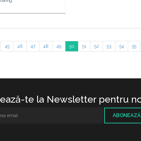
rowing
45
46
47
48
49
50
51
52
53
54
55
ază-te la Newsletter pentru no
ABONEAZĂ