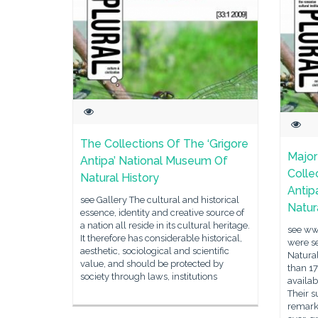
The Collections Of The ‘Grigore
Major
Antipa’ National Museum Of
Colle
Natural History
Antip
see Gallery The cultural and historical
Natur
essence, identity and creative source of
a nation all reside in its cultural heritage.
see www
It therefore has considerable historical,
were s
aesthetic, sociological and scientific
Natural
value, and should be protected by
than 1
society through laws, institutions
availab
Their s
remarka