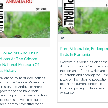
Rare, Vulnerable, Endange
 Collectors And Their
Birds In Romania
ctions At The Grigore
excerptsThis work puts forth essen
a National Museum Of
data on a number of 101 bird spec
al History
the Romanian fauna, which are ra
vulnerable and endangered. Emp
. antipa. roThe first collections
is laid on the hatching population
et up at the National Museum of
recent and current tendencies, o
 History and Antiquities more
factors imposing limitations on th
75 years ago and have been
existence
le to the public for over a century.
uccess has proved to be quite
ble, as they have attracted an