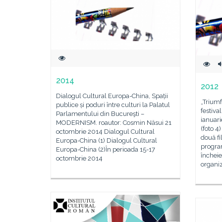
2014
2012
Dialogul Cultural Europa-China, Spații
„Triumf
publice și poduri între culturi la Palatul
festiv
Parlamentului din Bucureşti –
ianuar
MODERNISM. roautor: Cosmin Năsui 21
(foto 4)
octombrie 2014 Dialogul Cultural
două f
Europa-China (1) Dialogul Cultural
progra
Europa-China (2)În perioada 15-17
încheie
octombrie 2014
organi