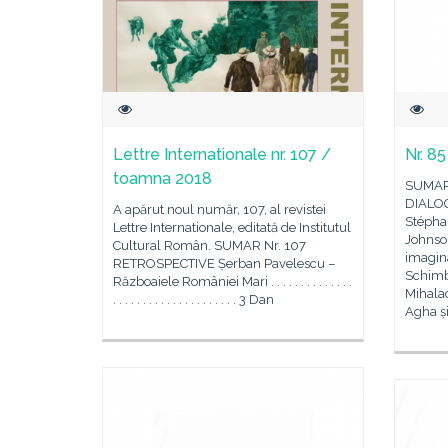
Lettre Internationale nr. 107 /
Nr. 8
toamna 2018
SUMAR 
DIALOG
A apărut noul număr, 107, al revistei
Stéphan
Lettre Internationale, editată de Institutul
Johnson
Cultural Român. SUMAR Nr. 107
imagin
RETROSPECTIVE Șerban Pavelescu –
Schimb
Războaiele României Mari . . . . . . . . . . . . . .
Mihalac
. . . . . . . . . . . . . . . . . . . . . 3 Dan
Agha ș