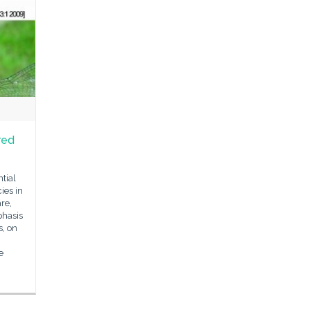
red
tial
ies in
re,
hasis
s, on
n
e