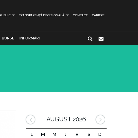
 PUBLIC
TRANSPARENȚĂ DECIZIONALĂ
CONTACT
CARIERE
BURSE
INFORMĂRI
AUGUST 2026
L
M
M
J
V
S
D