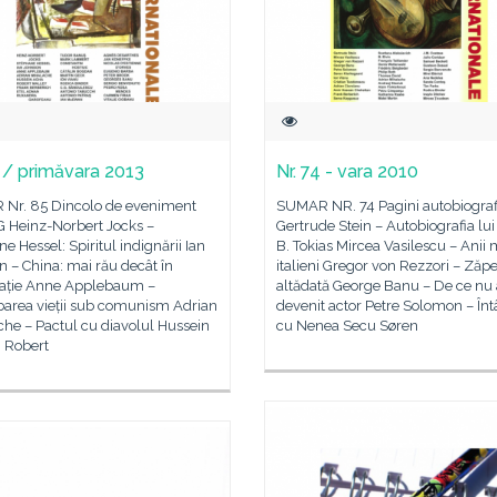
5 / primăvara 2013
Nr. 74 - vara 2010
Nr. 85 Dincolo de eveniment
SUMAR NR. 74 Pagini autobiograf
 Heinz-Norbert Jocks –
Gertrude Stein – Autobiografia lui
e Hessel: Spiritul indignării Ian
B. Tokias Mircea Vasilescu – Anii 
 – China: mai rău decât în
italieni Gregor von Rezzori – Zăpe
ație Anne Applebaum –
altădată George Banu – De ce nu
area vieții sub comunism Adrian
devenit actor Petre Solomon – Întâ
he – Pactul cu diavolul Hussein
cu Nenea Secu Søren
i Robert