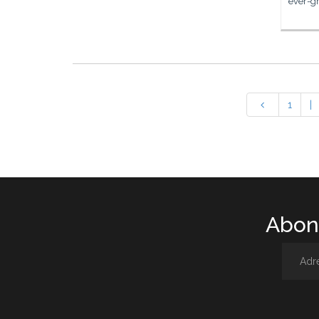
ever-g
1
|
Abone