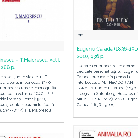
Eugeniu Carada (1836-1910
2010, 436 p.
inescu – T.Maiorescu, vol I,
Lucrarea cuprinde trei micromono
 288 p.
dedicate personalităţii lui Eugeni
e studii junimiste ale lui E.
Carada, publicate în perioada
cu, apărut în perioada 1940-
interbelică: 1. M. THEODORIAN-
cuprinde volumele: monografia T.
CARADA, Eugeniu Carada (1836-
cu (două volume, 1940), P. P.
Tipografia Gutenberg, Bucureşti, 
itic literar şi literat (1941), T.
MIHAIL GR. ROMAŞCANU, Eugen
cu şi contemporanii lui (două
Carada (1836-1910),
 1943-1944) şi T. Maiorescu