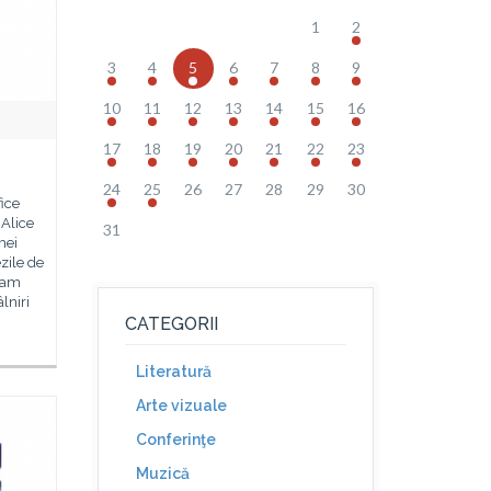
1
2
3
4
5
6
7
8
9
10
11
12
13
14
15
16
17
18
19
20
21
22
23
24
25
26
27
28
29
30
ice
 Alice
31
mei
zile de
 am
lniri
CATEGORII
Literatură
Arte vizuale
Conferinţe
Muzică