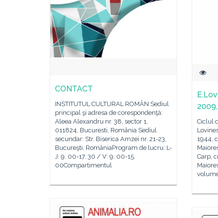
CONTACT
E.Lov
INSTITUTUL CULTURAL ROMÂN Sediul
2009,
principal şi adresa de corespondenţă:
Aleea Alexandru nr. 38, sector 1,
Ciclul d
011824, Bucuresti, România Sediul
Lovines
secundar: Str. Biserica Amzei nr. 21-23,
1944, 
Bucureşti, RomâniaProgram de lucru: L-
Maiores
J: 9. 00-17. 30 / V: 9. 00-15.
Carp, cr
00Compartimentul
Maiores
volume,