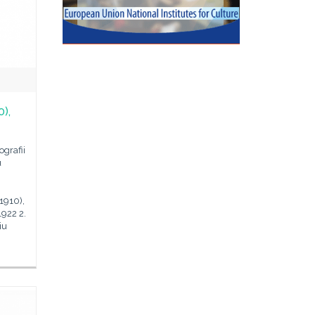
),
grafii
u
1910),
1922 2.
iu