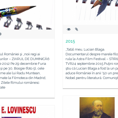
2015
„Tatăl meu, Lucian Blaga.
ul României şi „noii regi ai
Documentarul despre marele filo
alurilor – ZIARUL DE DUMINICĂ6
rula la Astra Film Festival – STIRI
ie 2012 Pe 29 decembrie Furia
TVR24 septembrie 2015 Puţini r
 şi pe 30, Boogie (foto 5), cele
ştiu că Lucian Blaga a fost la un p
ilme ale lui Radu Muntean,
aduce României în anii '50 un pr
mate la Filmoteca din Madrid,
Nobel pentru literatură. Comunişt
 Zilele filmului românesc
zate