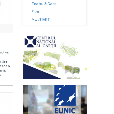
Teatru & Dans
Film
MULTIART
sof va
LE
omâni
as de a
emiu
ii