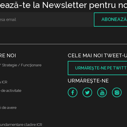
ază-te la Newsletter pentru no
ABONEAZĂ
RE NOI
CELE MAI NOI TWEET-U
/ Strategie / Funcţionare
URMĂREŞTE-NE PE TWITT
URMĂREŞTE-NE
a ICR
de activitate
i de avere
fundamentare cladire ICR