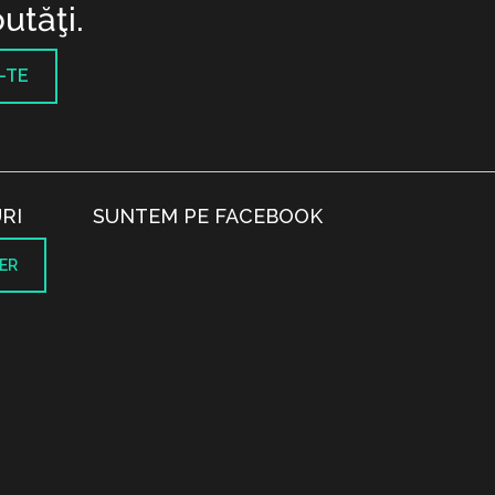
utăţi.
-TE
RI
SUNTEM PE FACEBOOK
ER