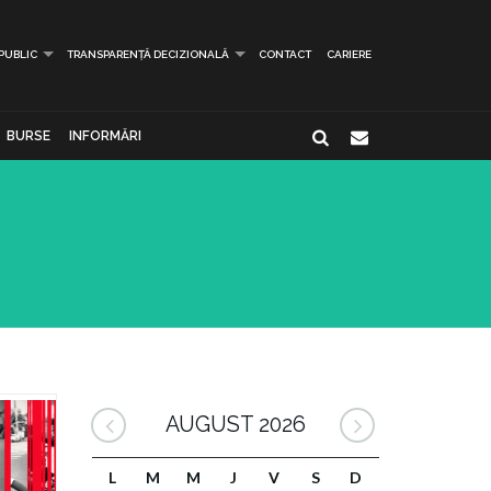
 PUBLIC
TRANSPARENȚĂ DECIZIONALĂ
CONTACT
CARIERE
BURSE
INFORMĂRI
AUGUST 2026
L
M
M
J
V
S
D