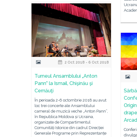
Ucraina
Acade
2 Oct 2018 - 6 Oct 2018
Turneul Ansamblului „Anton
Pann” la Ismail, Chişinău şi
Cernăuţi
Sărbăt
Confer
În perioada 2-6 octombrie 2018 au avut
Origin
loc trei concerte ale Ansamblului
cameral de muzică veche „Anton Pann”,
drapel
în Republica Moldova și Ucraina,
Arcad
organizate de Compartimentul
Comunități Istorice din cadrul Direcției
Conferin
Generale Programe prin Reprezentanțe
divulga