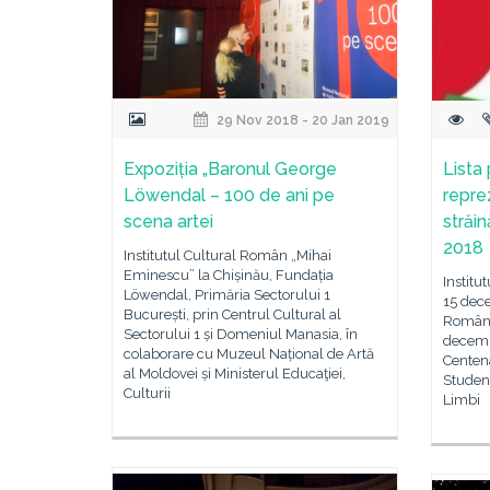
29 Nov 2018 - 20 Jan 2019
Expoziția „Baronul George
Lista
Löwendal – 100 de ani pe
repre
scena artei
străi
2018
Institutul Cultural Român „Mihai
Eminescu” la Chișinău, Fundația
Institu
Löwendal, Primăria Sectorului 1
15 dece
București, prin Centrul Cultural al
Româneș
Sectorului 1 și Domeniul Manasia, în
decembr
colaborare cu Muzeul Național de Artă
Centena
al Moldovei și Ministerul Educaţiei,
Studenț
Culturii
Limbi