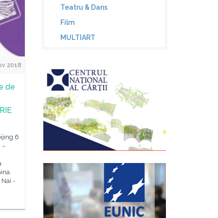
Teatru & Dans
Film
MULTIART
ov 2018
te de
BRIE
ijing 6
 –
a
ina.
 Nai -