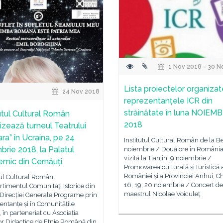
1 Nov 2018 - 30 N
Lista proiectelor organiza
24 Nov 2018
reprezentanțele ICR din
străinătate în luna NOIEM
tutul Cultural Român
2018
izează turneul Teatrului
ra” în Ucraina, pe 24
Institutul Cultural Român de la Be
brie 2018, la Palatul
noiembrie / Două ore în România
vizită la Tianjin. 9 noiembrie /
mic din Cernăuți
Promovarea culturală și turistică 
României și a Provinciei Anhui, Ch
tul Cultural Român,
16, 19, 20 noiembrie / Concert de
timentul Comunități Istorice din
maestrul Nicolae Voiculeț.
Direcției Generale Programe prin
ntanțe și în Comunitățile
e, în parteneriat cu Asociația
or Didactice de Etnie Română din