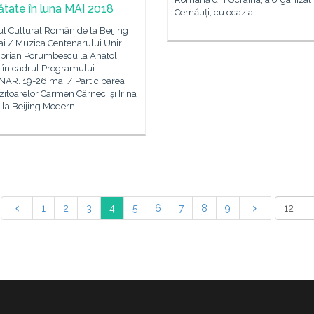
nătate în luna MAI 2018
Cernăuți, cu ocazia
tul Cultural Român de la Beijing
i / Muzica Centenarului Unirii
Ciprian Porumbescu la Anatol
 în cadrul Programului
AR. 19-26 mai / Participarea
toarelor Carmen Cârneci și Irina
 la Beijing Modern
1
2
3
4
5
6
7
8
9