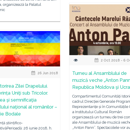
, organizează la Palatul
mic
2 Oct 2018 - 6 O
Turneu al Ansamblului de
26 Jun 2018
muzică veche „Anton Pann”
orirea Zilei Drapelului.
Republica Moldova şi Ucra
ința Uniţi sub Tricolor.
Compartimentul Comunități Istori
ea şi semnificaţia
cadrul Direcției Generale Progra
ului naţional al românilor –
Reprezentanțe și în Comunitățile I
a Institutului Cultural Român
ie Bodale
organizează un turneu de trei co
ale Ansamblului de muzică vech
ță științifico-
„Anton Pann”. Spectacolele vor a
tivăPerioadă: 26 iunie 2018, h.