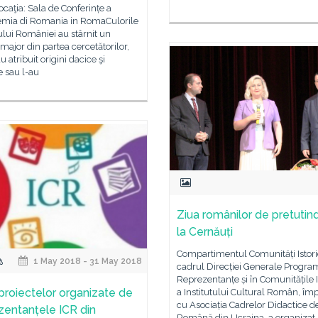
caţia: Sala de Conferințe a
mia di Romania in RomaCulorile
lui României au stârnit un
 major din partea cercetătorilor,
u atribuit origini dacice şi
 sau l-au
Ziua românilor de pretutin
la Cernăuți
Compartimentul Comunități Istori
1 May 2018 - 31 May 2018
cadrul Direcției Generale Progra
Reprezentanțe și în Comunitățile I
 proiectelor organizate de
a Institutului Cultural Român, î
cu Asociația Cadrelor Didactice d
zentanțele ICR din
Română din Ucraina, a organizat 