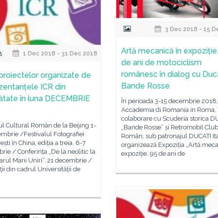
3 Dec 2018 - 15 D
Artă mecanică în expoziție
1 Dec 2018 - 31 Dec 2018
de ani de motociclism
românesc în dialog cu Duc
 proiectelor organizate de
Bande Rosse
zentanțele ICR din
nătate în luna DECEMBRIE
În perioada 3-15 decembrie 2018,
Accademia di Romania in Roma, 
colaborare cu Scuderia storica D
tul Cultural Român de la Beijing 1-
„Bande Rosse” și Retromobil Clu
mbrie /Festivalul Fotografiei
Român, sub patronajul DUCATI Ita
ti în China, ediția a treia. 6-7
organizează Expoziția „Artă meca
ie / Conferința „De la neolitic la
expoziție. 95 de ani de
rul Marii Uniri“. 21 decembrie /
ii din cadrul Universității de