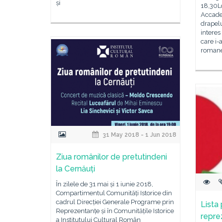
și
18,30Lo
Accade
drapelu
interes
care i-a
romane
31 May 2018 - 1 Jun 2018
Ziua românilor de pretutindeni
la Cernăuți
În zilele de 31 mai și 1 iunie 2018,
Compartimentul Comunități Istorice din
cadrul Direcției Generale Programe prin
Lista
Reprezentanțe și în Comunitățile Istorice
repre
a Institutului Cultural Român