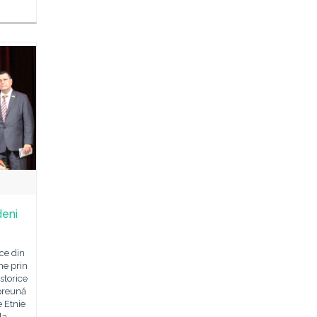
deni
ce din
me prin
storice
mpreună
e Etnie
la