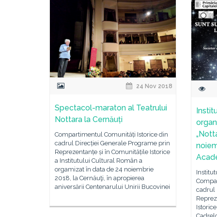
24 Nov 2018
Spectacol-maraton al Teatrului
Insti
Nottara la Cernăuți
organ
„Notta
Compartimentul Comunități Istorice din
cadrul Direcției Generale Programe prin
noiem
Reprezentanțe și în Comunitățile Istorice
Acade
a Institutului Cultural Român a
orgamizat în data de 24 noiembrie
Institu
2018, la Cernăuţi, în apropierea
Compar
aniversării Centenarului Unirii Bucovinei
cadrul 
Repreze
Istoric
Cadrel