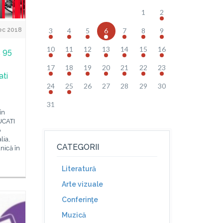
1
2
ec 2018
3
4
5
6
7
8
9
10
11
12
13
14
15
16
. 95
17
18
19
20
21
22
23
ati
24
25
26
27
28
29
30
31
în
UCATI
b
lia,
CATEGORII
nică în
Literatură
Arte vizuale
Conferinţe
Muzică