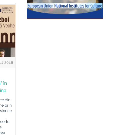
ct 2018
 în
ina
ce din
me prin
storice
ncerte
e
vea