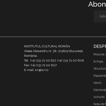
Abone
DESP
INSTITUTUL CULTURAL ROMÂN
Aleea Alexandru nr. 38, 011824 București,
Misiune 
România
Tel.: (+4) 031 71 00 627, (+4) 031 71 00 606
Echipa
Fax: (+4) 031 71 00 607
Structur
E-mail: icr@icr.ro
Rapoarte 
Istoric
Declaraţi
Achizitii
Nota de 