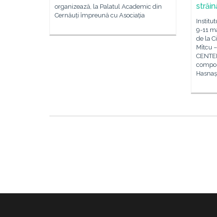
străi
organizează, la Palatul Academic din
Cernăuți împreună cu Asociația
Institu
9-11 ma
de la 
Mîtcu –
CENTEN
compozi
Hasnaș