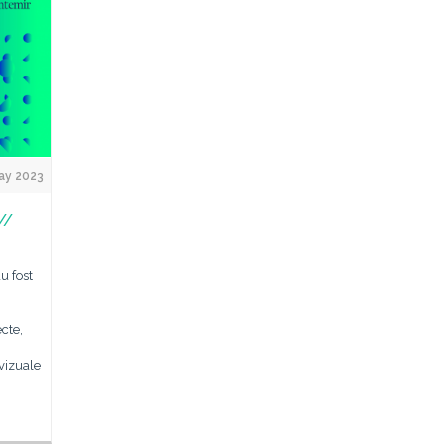
ay 2023
//
u fost
cte,
 vizuale