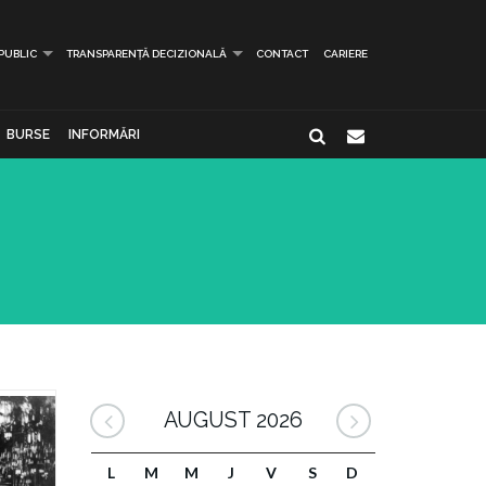
 PUBLIC
TRANSPARENȚĂ DECIZIONALĂ
CONTACT
CARIERE
BURSE
INFORMĂRI
AUGUST 2026
L
M
M
J
V
S
D