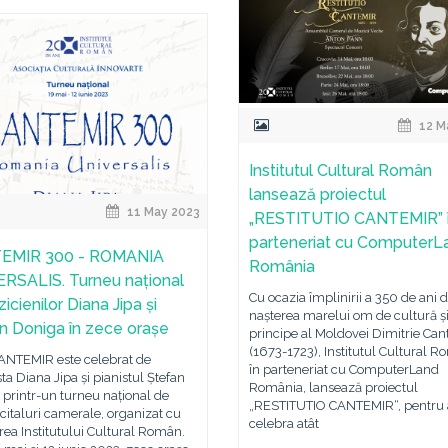
12 M
Institutul Cultural Român
lansează proiectul
11 May 2023
„RESTITUTIO CANTEMIR” 
parteneriat cu ComputerL
EMIR 300 - ROMANIA
România
RSALIS. Turneu național
Cu ocazia împlinirii a 350 de ani d
icienilor Diana Jipa și
nașterea marelui om de cultură ș
n Doniga în zece orașe
principe al Moldovei Dimitrie Can
(1673-1723), Institutul Cultural R
ANTEMIR este celebrat de
în parteneriat cu ComputerLand
sta Diana Jipa și pianistul Ștefan
România, lansează proiectul
printr-un turneu național de
„RESTITUTIO CANTEMIR“, pentru 
citaluri camerale, organizat cu
celebra atât
rea Institutului Cultural Român.