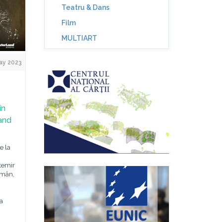
Teatru & Dans
Film
MULTIART
ay 2023
în
and
e la
i
temir
omân,
a