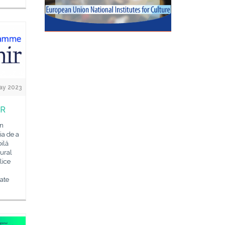
ay 2023
IR
in
a de a
ilă
tural
lice
ate