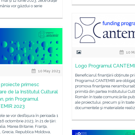
9 mai și 12 iunie 2023, zece orașe
ânia vor găzdui o serie
10 M
Logo Programul CANTEM
10 May 2023
Beneficiarul finanțării obținute pr
Programul CANTEMIR are obligaţi
 proiecte primesc
promova finanţarea nerambursab
are de la Institutul Cultural
primită din partea Institutului Cul
Român în toate comunicările pub
, prin Programul
ale proiectului, precum şi în toate
EMIR 2023
documentele şi materialele realiz
ele se vor desfășura în perioada 1
 16 octombrie 2023, în 21 de țări:
lia, Marea Britanie, Franța,
, Grecia, Republica Moldova,