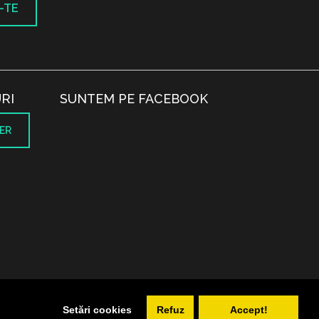
-TE
RI
SUNTEM PE FACEBOOK
ER
.
Setări cookies
Refuz
Accept!