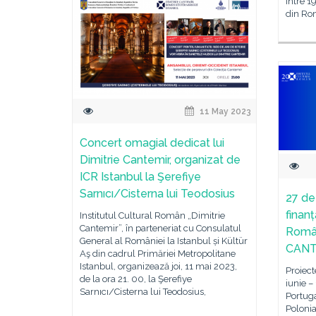
Între 1
din Rom
11 May 2023
Concert omagial dedicat lui
Dimitrie Cantemir, organizat de
ICR Istanbul la Şerefiye
Sarnıcı/Cisterna lui Teodosius
27 de
finanț
Institutul Cultural Român „Dimitrie
Cantemir”, în parteneriat cu Consulatul
Român
General al României la Istanbul și Kültür
CANT
Aş din cadrul Primăriei Metropolitane
Istanbul, organizează joi, 11 mai 2023,
Proiect
de la ora 21. 00, la Şerefiye
iunie –
Sarnıcı/Cisterna lui Teodosius,
Portuga
Polonia