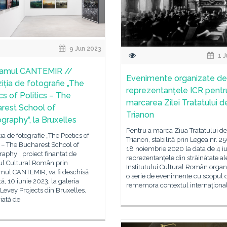
9 Jun 2023
1 J
ramul CANTEMIR //
Evenimente organizate de
iția de fotografie „The
reprezentanțele ICR pentr
cs of Politics – The
marcarea Zilei Tratatului d
rest School of
Trianon
graphy“, la Bruxelles
Pentru a marca Ziua Tratatului de
ia de fotografie „The Poetics of
Trianon, stabilită prin Legea nr. 2
s – The Bucharest School of
18 noiembrie 2020 la data de 4 iu
aphy“, proiect finanțat de
reprezentanțele din străinătate al
tul Cultural Român prin
Institutului Cultural Român orga
mul CANTEMIR, va fi deschisă
o serie de evenimente cu scopul 
, 10 iunie 2023, la galeria
rememora contextul internaționa
Levey Projects din Bruxelles.
iată de