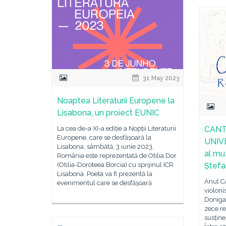
31 May 2023
Noaptea Literaturii Europene la
Lisabona, un proiect EUNIC
La cea de-a XI-a ediție a Nopții Literaturii
CANT
Europene, care se desfășoară la
UNIVE
Lisabona, sâmbătă, 3 iunie 2023,
al muz
România este reprezentată de Otilia Dor
(Otilia-Doroteea Borcia) cu sprijinul ICR
Ștefa
Lisabona. Poeta va fi prezentă la
Anul C
evenimentul care se desfășoară
violoni
Doniga 
zece re
susține