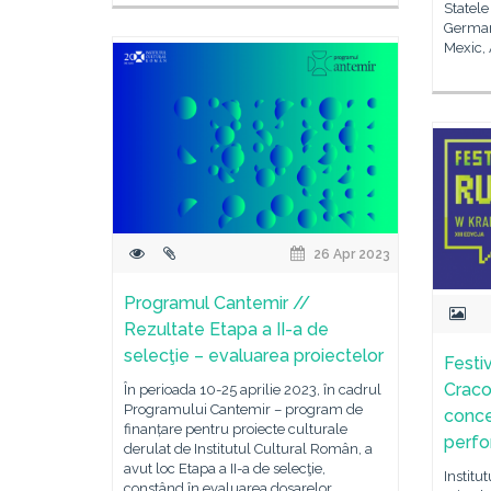
Statele
German
Mexic, 
26 Apr 2023
Programul Cantemir //
Rezultate Etapa a II-a de
selecţie – evaluarea proiectelor
Festi
Cracov
În perioada 10-25 aprilie 2023, în cadrul
Programului Cantemir – program de
concer
finanțare pentru proiecte culturale
perfo
derulat de Institutul Cultural Român, a
avut loc Etapa a II-a de selecţie,
Institu
constând în evaluarea dosarelor