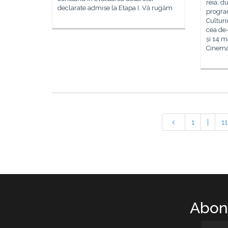
reia, d
declarate admise la Etapa I. Vă rugăm
progra
Culturi
cea de-
și 14 m
Cinema
1
|
11
Abone