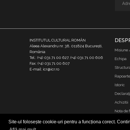
DESP
INSTITUTUL CULTURAL ROMÂN
Aleea Alexandru nr. 38, 011824 București,
Misiune 
România
Tel.: (+4) 031 71 00 627, (+4) 031 71 00 606
Echipa
Fax: (+4) 031 71 00 607
Structur
E-mail: icr@icr.ro
Rapoarte 
Istoric
Declaraţi
Achizitii
Nota de 
Contact
Site-ul folosește cookie-uri pentru a funcționa corect. Contin
Cookies &
Află mai mult