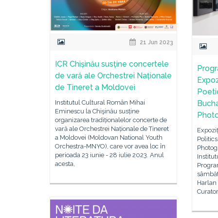
21 Jun 2023
ICR Chișinău susține concertele
Prog
de vară ale Orchestrei Naționale
Expoz
de Tineret a Moldovei
Poeti
Institutul Cultural Român Mihai
Bucha
Eminescu la Chişinău susține
Photo
organizarea tradiționalelor concerte de
vară ale Orchestrei Naționale de Tineret
Expoziț
a Moldovei (Moldovan National Youth
Politic
Orchestra-MNYO), care vor avea loc în
Photogr
perioada 23 iunie - 28 iulie 2023. Anul
Institu
acesta,
Progra
sâmbătă
Harlan 
Curator