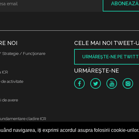
ABONEAZĂ
RE NOI
CELE MAI NOI TWEET-U
/ Strategie / Funcţionare
URMĂREŞTE-NE PE TWITT
URMĂREŞTE-NE
a ICR
de activitate
i de avere
fundamentare cladire ICR
uând navigarea, iți exprimi acordul asupra folosirii cookie-urilor
 protectia datelor