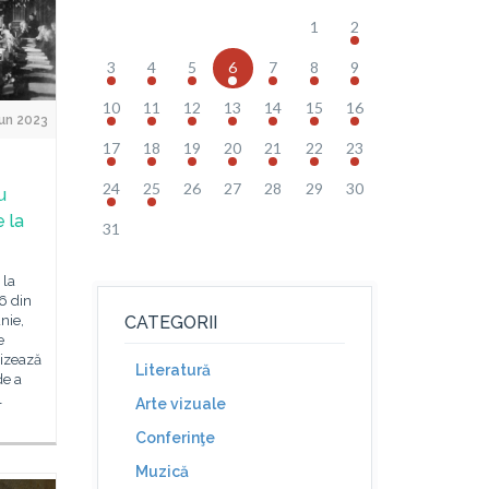
1
2
3
4
5
6
7
8
9
10
11
12
13
14
15
16
un 2023
17
18
19
20
21
22
23
24
25
26
27
28
29
30
u
e la
31
 la
56 din
nie,
CATEGORII
e
nizează
Literatură
de a
l
Arte vizuale
Conferinţe
Muzică