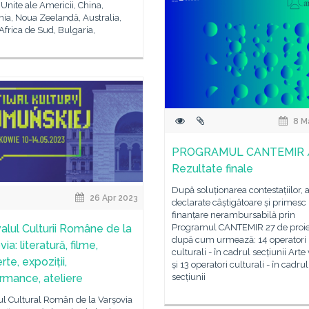
 Unite ale Americii, China,
ia, Noua Zeelandă, Australia,
Africa de Sud, Bulgaria,
8 M
PROGRAMUL CANTEMIR 
Rezultate finale
După soluționarea contestațiilor, a
26 Apr 2023
declarate câștigătoare și primesc
finanțare nerambursabilă prin
valul Culturii Române de la
Programul CANTEMIR 27 de proie
după cum urmează: 14 operatori
ia: literatură, filme,
culturali - în cadrul secțiunii Arte
te, expoziții,
și 13 operatori culturali - în cadrul
rmance, ateliere
secțiunii
tul Cultural Român de la Varșovia