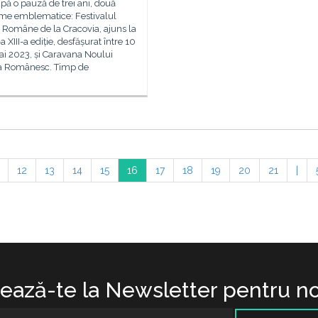
upă o pauză de trei ani, două
me emblematice: Festivalul
i Române de la Cracovia, ajuns la
a XIII-a ediție, desfășurat între 10
ai 2023, și Caravana Noului
 Românesc. Timp de
12
13
14
15
16
17
18
19
20
21
|
ază-te la Newsletter pentru no