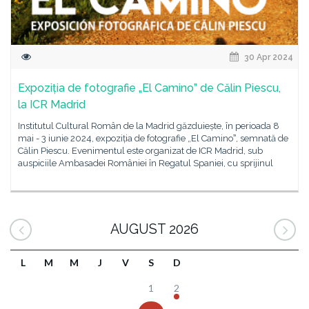
30 Apr 2024
Expoziția de fotografie „El Camino” de Călin Piescu,
la ICR Madrid
Institutul Cultural Român de la Madrid găzduiește, în perioada 8
mai - 3 iunie 2024, expoziția de fotografie „El Caminoˮ, semnată de
Călin Piescu. Evenimentul este organizat de ICR Madrid, sub
auspiciile Ambasadei României în Regatul Spaniei, cu sprijinul
AUGUST 2026
L
M
M
J
V
S
D
1
2