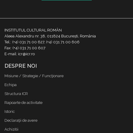
INSTITUTUL CULTURAL ROMÂN
Aleea Alexandru nr. 38, 011824 București, România
Tel.: (+4) 031 71 00 627, (+4) 031 71 00 606
Fax: (+4) 031 71 00 607
E-mail: icr@icr.ro
DESPRE NOI
Misiune / Strategie / Funcţionare
Echipa
Structura ICR
Rapoarte de activitate
Istoric
Declaraţii de avere
Achizitii