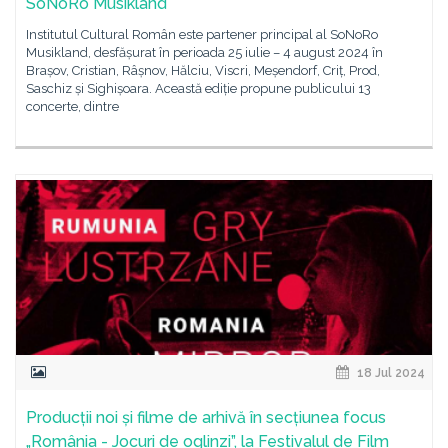
SoNoRo Musikland
Institutul Cultural Român este partener principal al SoNoRo
Musikland, desfășurat în perioada 25 iulie – 4 august 2024 în
Brașov, Cristian, Râșnov, Hălciu, Viscri, Meșendorf, Criț, Prod,
Saschiz și Sighișoara. Această ediție propune publicului 13
concerte, dintre
18 Jul 2024
Producții noi și filme de arhivă în secțiunea focus
„România - Jocuri de oglinzi”, la Festivalul de Film