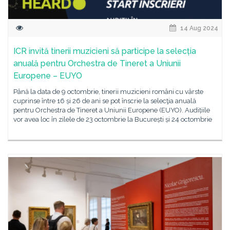
14 Aug 2024
ICR invită tinerii muzicieni să participe la selecția
anuală pentru Orchestra de Tineret a Uniunii
Europene – EUYO
Până la data de 9 octombrie, tinerii muzicieni români cu vârste
cuprinse între 16 și 26 de ani se pot înscrie la selecţia anuală
pentru Orchestra de Tineret a Uniunii Europene (EUYO). Audițiile
vor avea loc în zilele de 23 octombrie la București și 24 octombrie