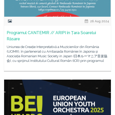
26 Aug 2024
Programul CANTEMIR // ARIPI în Țara Soarelui
Răsare
Uniunea de Creație Interpretativă a Muzicienilor din România
(UCIMR), în parteneriat cu Ambasada României în Japonia și
Asociația Romanian Music Society in Japan (日本ルーマニア音楽協
会), cu sprijinul Institutului Cultural Român (ICR) prin programul