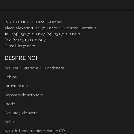
INSTITUTUL CULTURAL ROMÂN
Aleea Alexandru nr. 38, 011824 București, România
Tel.: (+4) 031 71 00 627, (+4) 031 71 00 606
Fax: (+4) 031 71 00 607
E-mail: icr@icr.ro
DESPRE NOI
Misiune / Strategie / Funcţionare
Echipa
Structura ICR
Rapoarte de activitate
Istoric
Declaraţii de avere
Achizitii
Nota de fundamentare cladire ICR