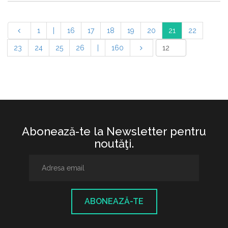
1
|
16
17
18
19
20
21
22
23
24
25
26
|
160
Abonează-te la Newsletter pentru
noutăţi.
ABONEAZĂ-TE