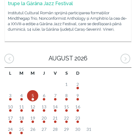
trupe la Gărâna Jazz Festival
Institutul Cultural Român sprijină participarea formațiilor
Mindthegap Trio, Nonconformist Anthology și Amphitrio la cea de-
a XXVIII-a ediție a Gărâna Jazz Festival, care se desfășoară până
duminică, 14 iulie, la Gărâna (județul Caraș-Severin). Vineri,
AUGUST 2026
L
M
M
J
V
S
D
1
2
3
4
5
6
7
8
9
10
11
12
13
14
15
16
17
18
19
20
21
22
23
24
25
26
27
28
29
30
31