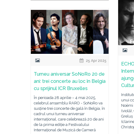
25 Apr 2025
ECHOE
Intern
Turneu aniversar SoNoRo 20 de
ajunge
ani: trei concerte au loc în Belgia
Cultu
cu sprijinul ICR Bruxelles
Institu
În perioada 28 aprilie – 4 mai 2025,
unui co
celebrul ansamblu RARO - SoNoRo va
Noëmi S
susține trei concerte de gală în Belgia, în
(violă)
cadrul unui turneu aniversar
Greluș
internațional, care celebrează 20 de ani
(clarin
de la prima ediție a Festivalului
Christo
Internațional de Muzică de Cameră