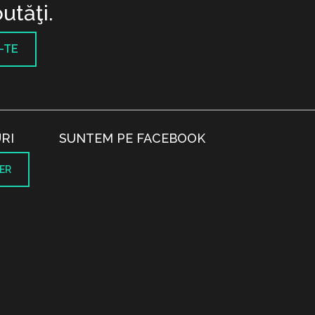
utăţi.
-TE
RI
SUNTEM PE FACEBOOK
ER