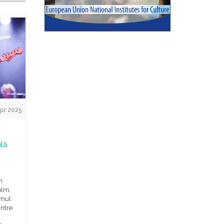
pr 2025
lă
n
olm,
amul
intre