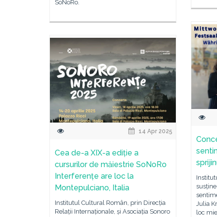
SoNoRo.
14 Apr 2025
Conce
senti
Cea de-a XIX-a ediție a
spriji
cursurilor de măiestrie SoNoRo
Interferențe are loc la
Institu
susține
Montepulciano, Italia
sentime
Institutul Cultural Român, prin Direcția
Julia K
Relații Internaționale, și Asociația Sonoro
loc mie