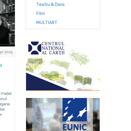
Teatru & Dans
Film
MULTIART
pr 2025
a
rmației
unul
ngaria.
lie
er