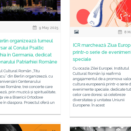
9 May 2025
8 M
erlin organizează turneul
ICR marchează Ziua Europ
sar al Corului Psaltic
printr-o serie de evenimen
hia în Germania, dedicat
speciale
narului Patriarhiei Române
Cu ocazia Zilei Europei, Institutul
tul Cultural Român „Titu
Cultural Român își reafirmă
cu” din Berlin organizează, cu
angajamentul de a promova valori
aniversării Centenarului
cultura europeană printr-o serie 
hiei Române, trei concerte care
evenimente speciale, dedicate tu
ază, prin muzică și spiritualitate,
celor care doresc să celebreze
a vie a Bisericii Ortodoxe
diversitatea și unitatea Uniunii
în diaspora. Proiectul oferă un
Europene. În acest