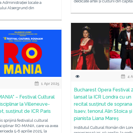
dedicate artei și culturii din capita
 a Administrației locale a
tului Alsergrund din
4 A
1 Apr 2025
Bucharest Opera Festival 
lansat la ICR Londra cu un
ANIA” – Festival Cultural
recital susținut de soprana 
isciplinar la Villeneuve-
Isaev, tenorul Alin Stoica și
t, susținut de ICR Paris
pianista Liana Mareș
is sprijină festivalul cultural
sciplinar RO-MANIA, care va avea
Institutul Cultural Român din Lon
perioada 5-6 aprilie 2025, la
organizează joi, 10 aprilie, la sedi