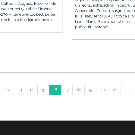
 Cultural „Auguste Escoffier” din
un recital extraordinar în cadrul S
euve-Loubet (30 allée Simone
Concertelor Enescu, susținut de 
06270 Villeneuve-Loubet). După
Iulia Isaev, tenorul Alin Stoica și p
l celor șapte ediții anterioare,
Liana Mareș. Evenimentul oferă
publicului britanic
12
13
14
15
16
17
18
19
20
21
|