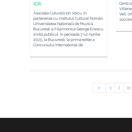
ICR
Centrul
Villen
Asociația Cuturală Ion Voicu, în
Veil, 
parteneriat cu Institutul Cultural Român,
succesu
Universitatea Națională de Muzică
Bucuresti și Filarmonica George Enescu,
invită publicul, în perioada 7-12 Aprilie
2025, la București, la prima ediție a
Concursului Internațional de
1
|
11