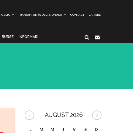
 PUBLIC
TRANSPARENȚĂ DECIZIONALĂ
CONTACT
CARIERE
BURSE
INFORMĂRI
AUGUST 2026
L
M
M
J
V
S
D