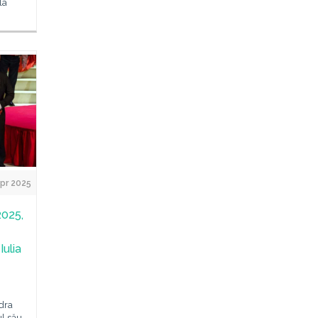
la
pr 2025
2025,
Iulia
dra
ul său,