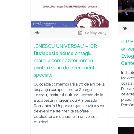
12 May 2025
ICR B
„ENESCU UNIVERSAL” – ICR
aniver
Budapesta aduce omagiu
Evlog
marelui compozitor român
Cente
printr-o serie de evenimente
Institu
speciale
Maiores
ocazia 
Cu ocazia comemorării a 70 de ani de la
Patriar
dispariția compozitorului George
celebre
Enescu, Institutul Cultural Român de la
prezenț
Budapesta împreună cu Ambasada
Române 
României în Ungaria organizează o serie
de evenimente menite să ofere
publicului o incursiune în universul
muzical