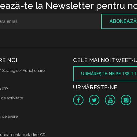
ază-te la Newsletter pentru no
ABONEAZĂ
RE NOI
CELE MAI NOI TWEET-U
/ Strategie / Funcţionare
URMĂREŞTE-NE PE TWITT
URMĂREŞTE-NE
a ICR
de activitate
i de avere
fundamentare cladire ICR