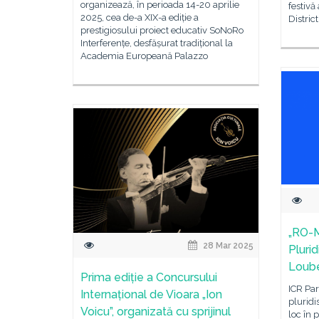
organizează, în perioada 14-20 aprilie
festivă
2025, cea de-a XIX-a ediție a
Distric
prestigiosului proiect educativ SoNoRo
Interferențe, desfășurat tradițional la
Academia Europeană Palazzo
„RO-M
28 Mar 2025
Plurid
Loube
Prima ediție a Concursului
ICR Par
Internațional de Vioara „Ion
pluridi
Voicu”, organizată cu sprijinul
loc în 