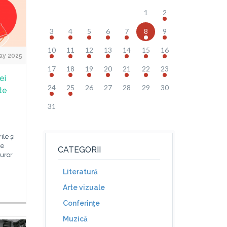
1
2
3
4
5
6
7
8
9
10
11
12
13
14
15
16
ay 2025
17
18
19
20
21
22
23
ei
24
25
26
27
28
29
30
te
31
le și
de
CATEGORII
turor
Literatură
Arte vizuale
Conferinţe
Muzică