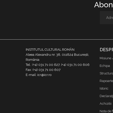
Abone
DESP
INSTITUTUL CULTURAL ROMÂN
Aleea Alexandru nr. 38, 011824 București,
Misiune 
România
Tel.: (+4) 031 71 00 627, (+4) 031 71 00 606
Echipa
Fax: (+4) 031 71 00 607
Structur
E-mail: icr@icr.ro
Rapoarte 
Istoric
Declaraţi
Achizitii
Nota de 