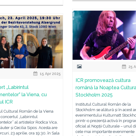
25 A
15 Apr 2025
ICR promovează cultura
rt „Labirintul
română la Noaptea Cultura
mentelor” la Viena, cu
Stockholm 2025
nul ICR
Institutul Cultural Român de la
Stockholm se alătură și în acest a
tul Cultural Român de la Viena
evenimentului Kulturnatt Stockh
 concertul „Labirintul
printr-o prezență activă în progr
ntelor” al artistelor Rodica Vica,
oficial al Nopții Culturale – unul d
räuter și Cecilia Sipos. Acesta are
cele mai importante evenimente
rcuri, 23 aprilie, ora 19:30, în Sala