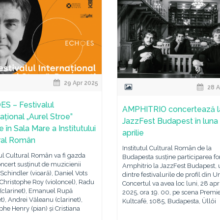
29 Apr 2025
28 A
S – Festivalul
AMPHITRIO concertează l
ațional „Aurel Stroe”
JazzFest Budapest în luna
 în Sala Mare a Institutului
aprilie
ral Român
Institutul Cultural Român de la
tul Cultural Român va fi gazda
Budapesta susține participarea fo
ncert susținut de muzicienii
Amphitrio la JazzFest Budapest, 
chindler (vioară), Daniel Vots
dintre festivalurile de profil din U
, Christophe Roy (violoncel), Radu
Concertul va avea loc luni, 28 apri
 (clarinet), Emanuel Rupă
2025, ora 19. 00, pe scena Premi
et), Andrei Văleanu (clarinet),
Kultcafé, 1085, Budapesta, Üllői
phe Henry (pian) și Cristiana