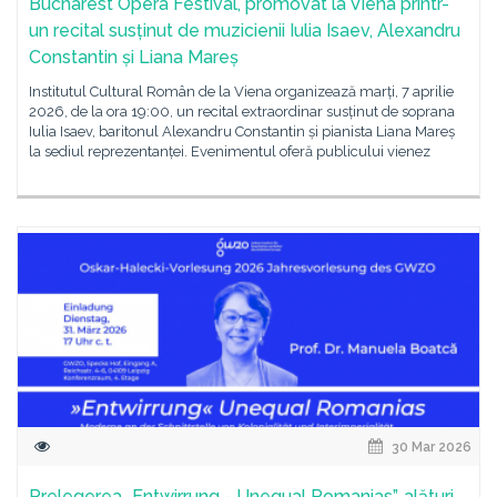
Bucharest Opera Festival, promovat la Viena printr-
un recital susținut de muzicienii Iulia Isaev, Alexandru
Constantin și Liana Mareș
Institutul Cultural Român de la Viena organizează marți, 7 aprilie
2026, de la ora 19:00, un recital extraordinar susținut de soprana
Iulia Isaev, baritonul Alexandru Constantin și pianista Liana Mareș
la sediul reprezentanței. Evenimentul oferă publicului vienez
30 Mar 2026
Prelegerea „Entwirrung - Unequal Romanias”, alături