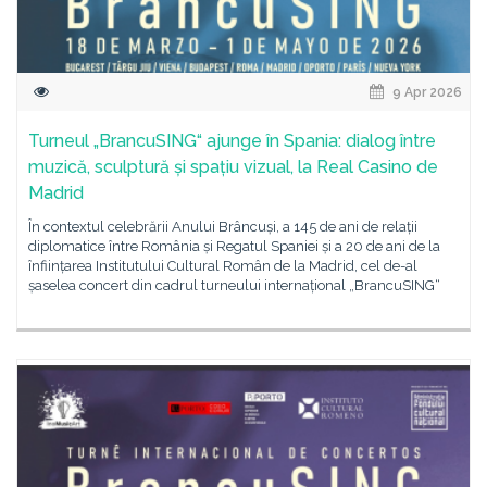
9 Apr 2026
Turneul „BrancuSING“ ajunge în Spania: dialog între
muzică, sculptură și spațiu vizual, la Real Casino de
Madrid
În contextul celebrării Anului Brâncuși, a 145 de ani de relații
diplomatice între România și Regatul Spaniei și a 20 de ani de la
înființarea Institutului Cultural Român de la Madrid, cel de-al
șaselea concert din cadrul turneului internațional „BrancuSING“