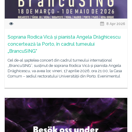
8 Apr 2026
Soprana Rodica Vică și pianista Angela Drăghicescu
concertează la Porto, în cadrul turneului
„BrancuSING”
Cel de-al șaptelea concert din cadrul turneului internațional
„BrancuSING”, susținut de soprana Rodica Vică și pianista Angela
Drăghicescu, va avea loc vineri, 17 aprilie 2026, ora 21:00, la Casa
Comum – sediul rectoratului Universității din Porto. Evenimentul