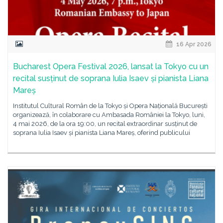
16 Apr 2026
Bucharest Opera Festival 2026, lansat la Tokyo cu un
recital susținut de soprana Iulia Isaev și pianista Liana
Mareș
Institutul Cultural Român de la Tokyo și Opera Națională București
organizează, în colaborare cu Ambasada României la Tokyo, luni,
4 mai 2026, de la ora 19:00, un recital extraordinar susținut de
soprana Iulia Isaev și pianista Liana Mareș, oferind publicului