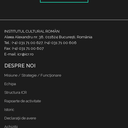
INSTITUTUL CULTURAL ROMÂN
Aleea Alexandru nr. 38, 011824 București, România
Tel.: (+4) 031 71 00 627, (+4) 031 71 00 606
Fax: (+4) 031 71 00 607
E-mail: icr@icr.ro
DESPRE NOI
Misiune / Strategie / Funcţionare
Echipa
Structura ICR
Rapoarte de activitate
Istoric
Declaraţii de avere
Achizitii