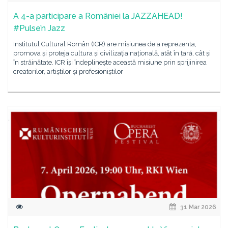
A 4-a participare a României la JAZZAHEAD!
#Pulse’n Jazz
Institutul Cultural Român (ICR) are misiunea de a reprezenta,
promova și proteja cultura și civilizația națională, atât în țară, cât și
în străinătate. ICR își îndeplinește această misiune prin sprijinirea
creatorilor, artiștilor și profesioniștilor
31 Mar 2026