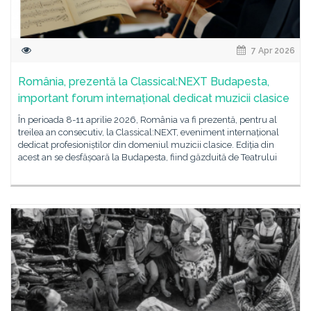
7 Apr 2026
România, prezentă la Classical:NEXT Budapesta,
important forum internațional dedicat muzicii clasice
În perioada 8-11 aprilie 2026, România va fi prezentă, pentru al
treilea an consecutiv, la Classical:NEXT, eveniment internațional
dedicat profesioniștilor din domeniul muzicii clasice. Ediția din
acest an se desfășoară la Budapesta, fiind găzduită de Teatrului