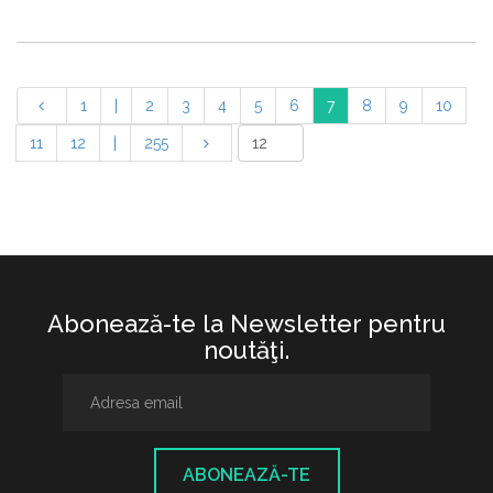
1
|
2
3
4
5
6
7
8
9
10
11
12
|
255
Abonează-te la Newsletter pentru
noutăţi.
ABONEAZĂ-TE