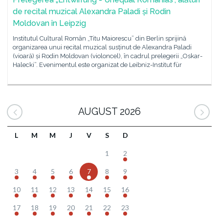
de recital muzical Alexandra Paladi și Rodin
Moldovan în Leipzig
Institutul Cultural Român „Titu Maiorescu” din Berlin sprijină
organizarea unui recital muzical susținut de Alexandra Paladi
(vioară) și Rodin Moldovan (violoncel), în cadrul prelegerii „Oskar-
Halecki”. Evenimentul este organizat de Leibniz-Institut für
AUGUST 2026
L
M
M
J
V
S
D
1
2
3
4
5
6
7
8
9
10
11
12
13
14
15
16
17
18
19
20
21
22
23