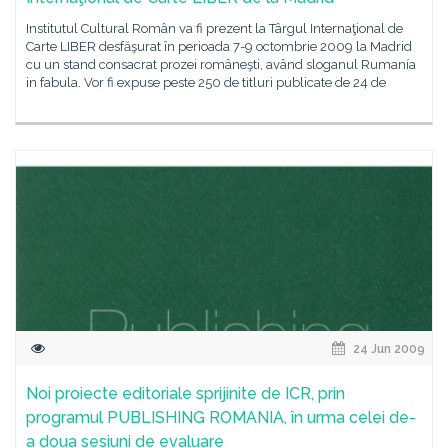
Institutul Cultural Român va fi prezent la Târgul Internaţional de
Carte LIBER desfăşurat în perioada 7-9 octombrie 2009 la Madrid
cu un stand consacrat prozei româneşti, având sloganul Rumanía
in fabula. Vor fi expuse peste 250 de titluri publicate de 24 de
24 Jun 2009
Noi proiecte editoriale sprijinite de ICR, prin
programul PUBLISHING ROMANIA, în urma celei de-
a doua sesiuni de evaluare