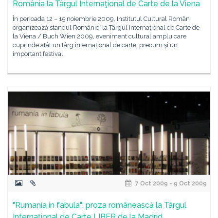
România la Târgul Internaţional de Carte de la Viena
În perioada 12 – 15 noiembrie 2009, Institutul Cultural Român
organizează standul României la Târgul Internaţional de Carte de
la Viena / Buch Wien 2009, eveniment cultural amplu care
cuprinde atât un târg internaţional de carte, precum şi un
important festival
7 Oct 2009 - 9 Oct 2009
"Rumanía in fabula": proza românească la Târgul
Internaţional de Carte LIBER de la Madrid