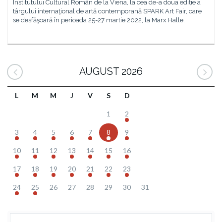
Institutului Cultural Român de la Viena, la cea de-a doua ediție a
târgului internaţional de artă contemporană SPARK Art Fair, care
se desfăşoară în perioada 25-27 martie 2022, la Marx Halle.
AUGUST 2026
L
M
M
J
V
S
D
1
2
3
4
5
6
7
8
9
10
11
12
13
14
15
16
17
18
19
20
21
22
23
24
25
26
27
28
29
30
31