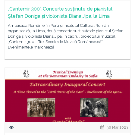
„Cantemir 300”. Concerte susținute de pianistul
Ștefan Doniga și violonista Diana Jipa, la Lima
Ambasada României în Peru și Institutul Cultural Român
organizează, la Lima, două concerte susținute de pianistul Ștefan
Doniga și violonista Diana Jipa, în cadrul proiectului muzical
„Cantemir 300 – Trei Secole de Muzică Românească”.
Evenimentele marchează
30 Mar 2023