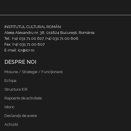
INSTITUTUL CULTURAL ROMÂN
Aleea Alexandru nr. 38, 011824 București, România
Tel.: (+4) 031 71 00 627, (+4) 031 71 00 606
Fax: (+4) 031 71 00 607
E-mail: icr@icr.ro
DESPRE NOI
Misiune / Strategie / Funcţionare
Echipa
Structura ICR
Rapoarte de activitate
Istoric
Declaraţii de avere
Achizitii