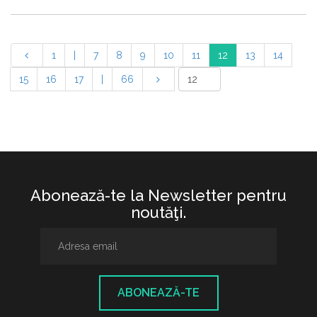
1
|
7
8
9
10
11
12
13
14
15
16
17
|
66
Abonează-te la Newsletter pentru
noutăţi.
ABONEAZĂ-TE