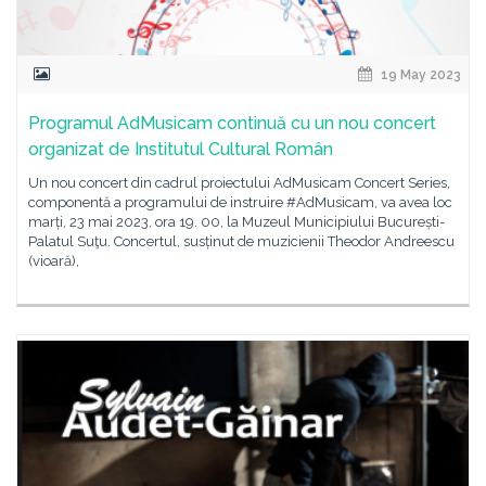
19 May 2023
Programul AdMusicam continuă cu un nou concert
organizat de Institutul Cultural Român
Un nou concert din cadrul proiectului AdMusicam Concert Series,
componentă a programului de instruire #AdMusicam, va avea loc
marți, 23 mai 2023, ora 19. 00, la Muzeul Municipiului București-
Palatul Suţu. Concertul, susținut de muzicienii Theodor Andreescu
(vioară),