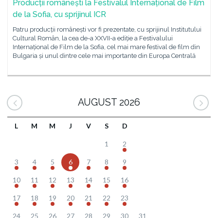
Producții românești la Festivalul Internațional de Film
de la Sofia, cu sprijinul ICR
Patru producții românești vor fi prezentate, cu sprijinul Institutului
Cultural Român, la cea de-a XXVII-a ediție a Festivalului
Internațional de Film de la Sofia, cel mai mare festival de film din
Bulgaria și unul dintre cele mai importante din Europa Centrală
AUGUST 2026
L
M
M
J
V
S
D
1
2
3
4
5
6
7
8
9
10
11
12
13
14
15
16
17
18
19
20
21
22
23
24
25
26
27
28
29
30
31