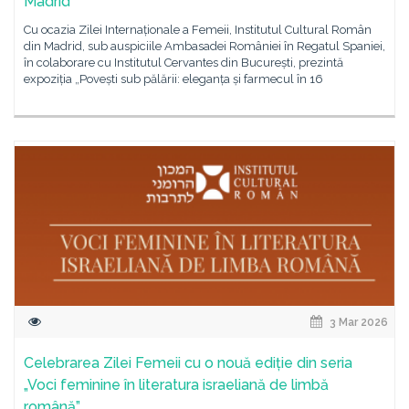
Madrid
Cu ocazia Zilei Internaționale a Femeii, Institutul Cultural Român
din Madrid, sub auspiciile Ambasadei României în Regatul Spaniei,
în colaborare cu Institutul Cervantes din București, prezintă
expoziția „Povești sub pălării: eleganța și farmecul în 16
3 Mar 2026
Celebrarea Zilei Femeii cu o nouă ediție din seria
„Voci feminine în literatura israeliană de limbă
română”