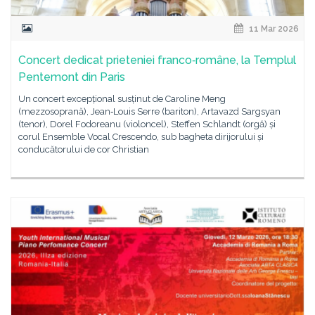
11 Mar 2026
Concert dedicat prieteniei franco‑române, la Templul
Pentemont din Paris
Un concert excepțional susținut de Caroline Meng
(mezzosoprană), Jean‑Louis Serre (bariton), Artavazd Sargsyan
(tenor), Dorel Fodoreanu (violoncel), Steffen Schlandt (orgă) și
corul Ensemble Vocal Crescendo, sub bagheta dirijorului și
conducătorului de cor Christian