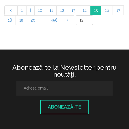
1
|
10
11
12
13
14
15
16
17
18
19
20
|
456
Abonează-te la Newsletter pentru
noutăţi.
ABONEAZĂ-TE