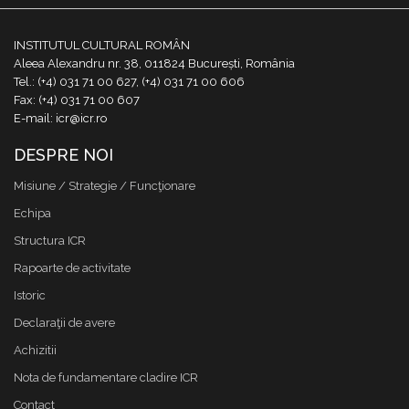
INSTITUTUL CULTURAL ROMÂN
Aleea Alexandru nr. 38, 011824 București, România
Tel.: (+4) 031 71 00 627, (+4) 031 71 00 606
Fax: (+4) 031 71 00 607
E-mail: icr@icr.ro
DESPRE NOI
Misiune / Strategie / Funcţionare
Echipa
Structura ICR
Rapoarte de activitate
Istoric
Declaraţii de avere
Achizitii
Nota de fundamentare cladire ICR
Contact