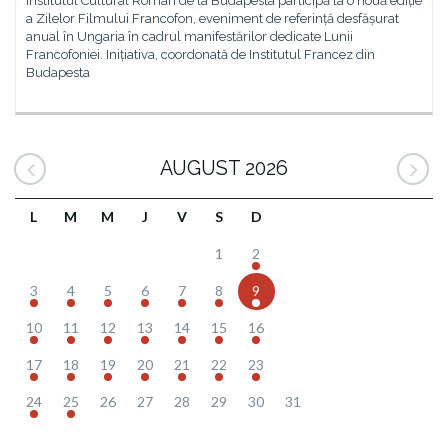
Institutul Cultural Român de la Budapesta participă la o nouă ediție
a Zilelor Filmului Francofon, eveniment de referință desfășurat
anual în Ungaria în cadrul manifestărilor dedicate Lunii
Francofoniei. Inițiativa, coordonată de Institutul Francez din
Budapesta
AUGUST 2026
L
M
M
J
V
S
D
1
2
3
4
5
6
7
8
9
10
11
12
13
14
15
16
17
18
19
20
21
22
23
24
25
26
27
28
29
30
31