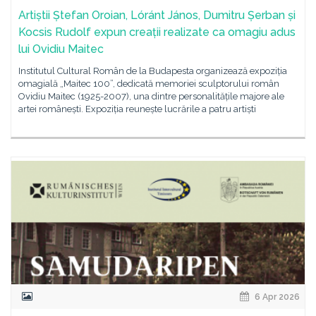
Artiștii Ștefan Oroian, Lóránt János, Dumitru Șerban și
Kocsis Rudolf expun creații realizate ca omagiu adus
lui Ovidiu Maitec
Institutul Cultural Român de la Budapesta organizează expoziția
omagială „Maitec 100”, dedicată memoriei sculptorului român
Ovidiu Maitec (1925-2007), una dintre personalitățile majore ale
artei românești. Expoziția reunește lucrările a patru artiști
6 Apr 2026