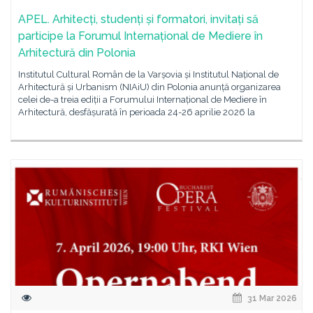
APEL. Arhitecți, studenți și formatori, invitați să
participe la Forumul Internațional de Mediere în
Arhitectură din Polonia
Institutul Cultural Român de la Varșovia și Institutul Național de
Arhitectură și Urbanism (NIAiU) din Polonia anunță organizarea
celei de-a treia ediții a Forumului Internațional de Mediere în
Arhitectură, desfășurată în perioada 24-26 aprilie 2026 la
31 Mar 2026