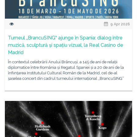
9 Apr 2026
Turneul „BrancuSING“ ajunge în Spania: dialog între
muzică, sculptură și spațiu vizual, la Real Casino de
Madrid
În contextul celebrării Anului Brâncuși, a 145 de ani de relații
diplomatice între România și Regatul Spaniei și a 20 de ani de la
înființarea Institutului Cultural Român de la Madrid, cel de-al
șaselea concert din cadrul turneului internațional „BrancuSING“