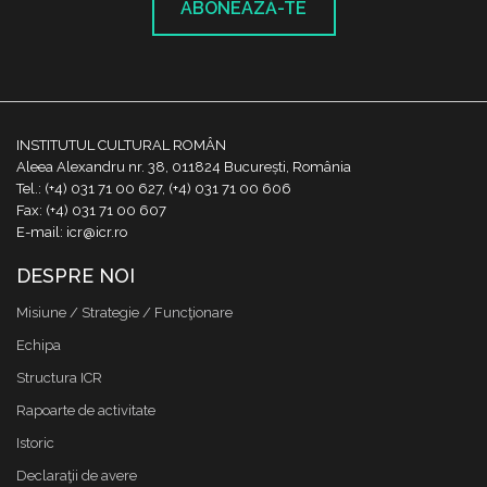
ABONEAZĂ-TE
INSTITUTUL CULTURAL ROMÂN
Aleea Alexandru nr. 38, 011824 București, România
Tel.: (+4) 031 71 00 627, (+4) 031 71 00 606
Fax: (+4) 031 71 00 607
E-mail: icr@icr.ro
DESPRE NOI
Misiune / Strategie / Funcţionare
Echipa
Structura ICR
Rapoarte de activitate
Istoric
Declaraţii de avere