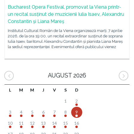
Bucharest Opera Festival, promovat la Viena printr-
un recital susținut de muzicienii Iulia Isaev, Alexandru
Constantin și Liana Mareș
Institutul Cultural Român de la Viena organizează marți, 7 aprilie
2026, de la ora 19:00, un recital extraordinar susținut de soprana
Iulia Isaev, baritonul Alexandru Constantin și pianista Liana Mareș
la sediul reprezentanței. Evenimentul oferă publicului vienez
AUGUST 2026
L
M
M
J
V
S
D
1
2
3
4
5
6
7
8
9
10
11
12
13
14
15
16