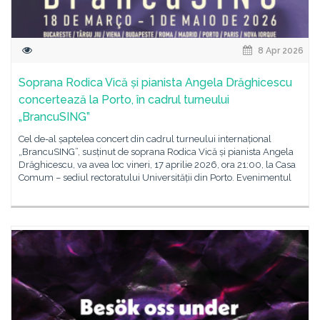
8 Apr 2026
Soprana Rodica Vică și pianista Angela Drăghicescu
concertează la Porto, în cadrul turneului
„BrancuSING”
Cel de-al șaptelea concert din cadrul turneului internațional
„BrancuSING”, susținut de soprana Rodica Vică și pianista Angela
Drăghicescu, va avea loc vineri, 17 aprilie 2026, ora 21:00, la Casa
Comum – sediul rectoratului Universității din Porto. Evenimentul