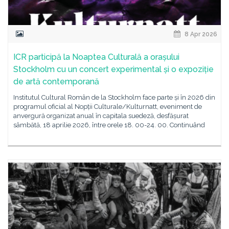
8 Apr 2026
ICR participă la Noaptea Culturală a orașului
Stockholm cu un concert experimental și o expoziție
de artă contemporană
Institutul Cultural Român de la Stockholm face parte și în 2026 din
programul oficial al Nopții Culturale/Kulturnatt, eveniment de
anvergură organizat anual în capitala suedeză, desfășurat
sâmbătă, 18 aprilie 2026, între orele 18. 00-24. 00. Continuând