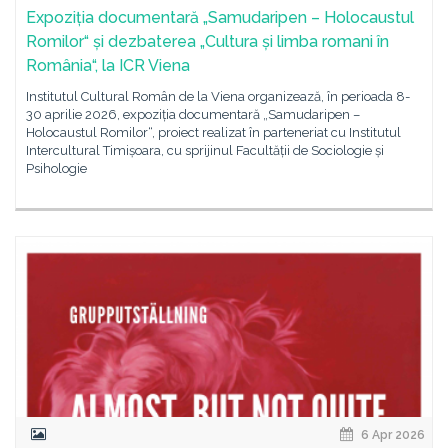
Expoziția documentară „Samudaripen – Holocaustul
Romilor“ și dezbaterea „Cultura și limba romani în
România“, la ICR Viena
Institutul Cultural Român de la Viena organizează, în perioada 8-
30 aprilie 2026, expoziția documentară „Samudaripen –
Holocaustul Romilor“, proiect realizat în parteneriat cu Institutul
Intercultural Timișoara, cu sprijinul Facultății de Sociologie și
Psihologie
6 Apr 2026