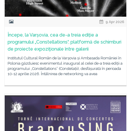
9 Apr 2026
Începe, la Varșovia, cea de-a treia ediție a
programului „Constellations“, platformă de schimburi
de proiecte expoziţionale între galerii
Institutul Cultural Român de la Varșovia și Ambasada României în
Polonia găzduiesc evenimentul inaugural al celei de-a treia ediții a
programului „Constellations“ (Constelații), desfășurată în perioada
10-12 aprilie 2026. Întâlnirea de networking va avea