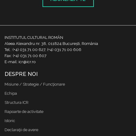
INSTITUTUL CULTURAL ROMÂN
Aleea Alexandru nr. 38, 011824 București, România
Tel.: (+4) 031 71 00 627, (+4) 031 71 00 606
Fax: (+4) 031 71 00 607
E-mail: icr@icr.ro
DESPRE NOI
Misiune / Strategie / Funcţionare
Echipa
Structura ICR
Rapoarte de activitate
Istoric
Declaraţii de avere