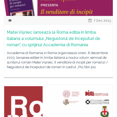
7 Dec 2023
Matei Vișniec lansează la Roma ediția în limba
italiană a volumului „Negustorul de începuturi de
roman”, cu sprijinul Accademia di Romania
Accademia di Romania in Roma organizează vineri, 8 decembrie
2023, lansarea ediției în limba italiană a noului volum semnat de
scriitorul român Matei Vișniec, Il venditore di incipit per romanzi /
Negustorul de începuturi de roman în cadrul „Più libri più