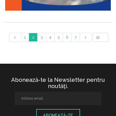
1
2
3
4
5
6
7
Abonează-te la Newsletter pentru
noutăţi.
ABONEAZĂ-TE