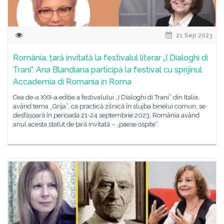
21 Sep 2023
România, țară invitată la festivalul literar „I Dialoghi di
Trani”. Ana Blandiana participă la festival cu sprijinul
Accademia di Romania in Roma
Cea de-a XXII-a ediție a festivalului „I Dialoghi di Trani” din Italia,
având tema „Grija”, ca practică zilnică în slujba binelui comun, se
desfășoară în perioada 21-24 septembrie 2023, România având
anul acesta statut de țară invitată – „paese ospite“.