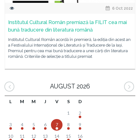
6 Oct 2022
Institutul Cultural Român premiază la FILIT cea mai
bună traducere din literatura română
Institutul Cultural Român acordă în premieră, la ediția din acest an
a Festivalului Internațional de Literatură și Traducere de la Iași,
Premiul pentru cea mai bună traducere a unei cărți din literatura
română. Criteriile de selecție a titlului premiat
AUGUST 2026
L
M
M
J
V
S
D
1
2
3
4
5
6
7
8
9
10
11
12
13
14
15
16