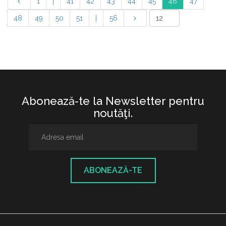
1
|
41
42
43
44
45
46
47
48
49
50
51
|
56
Abonează-te la Newsletter pentru
noutăţi.
ABONEAZĂ-TE