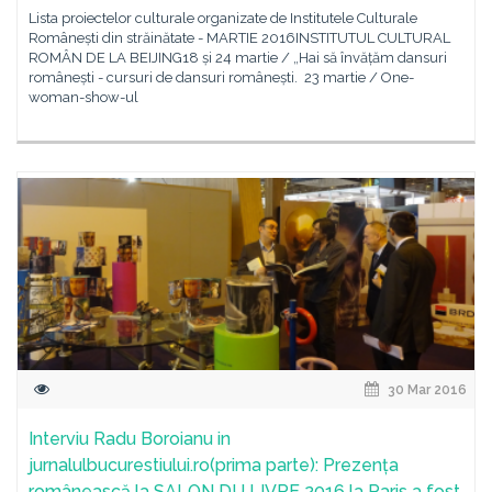
Lista proiectelor culturale organizate de Institutele Culturale
Românești din străinătate - MARTIE 2016INSTITUTUL CULTURAL
ROMÂN DE LA BEIJING18 și 24 martie / „Hai să învățăm dansuri
românești - cursuri de dansuri românești. 23 martie / One-
woman-show-ul
30 Mar 2016
Interviu Radu Boroianu in
jurnalulbucurestiului.ro(prima parte): Prezența
românească la SALON DU LIVRE 2016 la Paris a fost