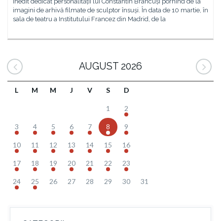
inedit dedicat personalității lui Constantin Brâncuși pornind de la
imagini de arhivă filmate de sculptor însuși. În data de 10 martie, în
sala de teatru a Institutului Francez din Madrid, de la
AUGUST 2026
L
M
M
J
V
S
D
1
2
3
4
5
6
7
8
9
10
11
12
13
14
15
16
17
18
19
20
21
22
23
24
25
26
27
28
29
30
31