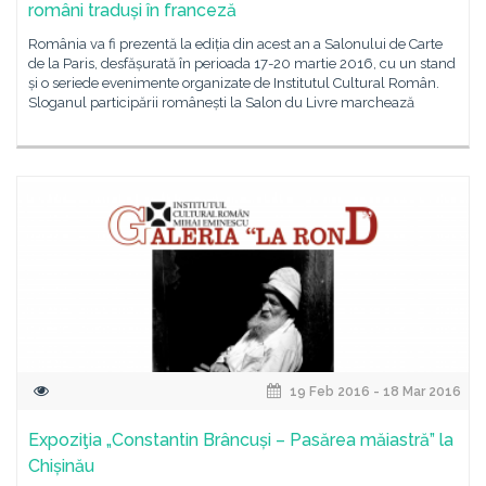
români traduși în franceză
România va fi prezentă la ediția din acest an a Salonului de Carte
de la Paris, desfășurată în perioada 17-20 martie 2016, cu un stand
și o seriede evenimente organizate de Institutul Cultural Român.
Sloganul participării românești la Salon du Livre marchează
19 Feb 2016 - 18 Mar 2016
Expoziţia „Constantin Brâncuși – Pasărea măiastră” la
Chișinău