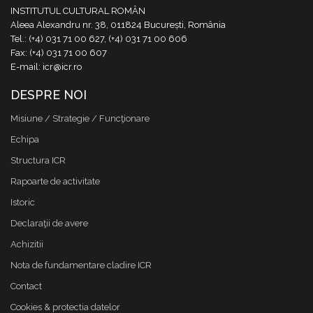
INSTITUTUL CULTURAL ROMÂN
Aleea Alexandru nr. 38, 011824 București, România
Tel.: (+4) 031 71 00 627, (+4) 031 71 00 606
Fax: (+4) 031 71 00 607
E-mail: icr@icr.ro
DESPRE NOI
Misiune / Strategie / Funcţionare
Echipa
Structura ICR
Rapoarte de activitate
Istoric
Declaraţii de avere
Achizitii
Nota de fundamentare cladire ICR
Contact
Cookies & protectia datelor