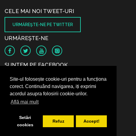
CELE MAI NOI TWEET-URI
URMĂREŞTE-NE PE TWITTER
URMĂREŞTE-NE
SUNTEM PE FACEBOOK
Site-ul folosește cookie-uri pentru a funcționa
corect. Continuând navigarea, iți exprimi
acordul asupra folosirii cookie-urilor.
Află mai mult
Setări
Refuz
Accept!
cookies