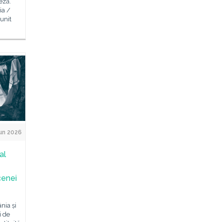
eză.
ia /
unit
un 2026
al
cenei
nia și
i de