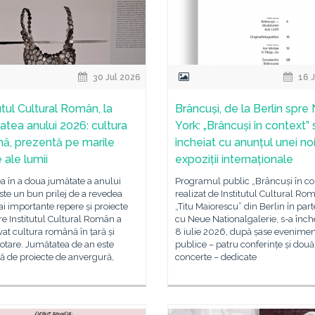
30 Jul 2026
16 J
utul Cultural Român, la
Brâncuși, de la Berlin spr
atea anului 2026: cultura
York: „Brâncuși în context” 
ă, prezentă pe marile
încheiat cu anunțul unei no
 ale lumii
expoziții internaționale
a în a doua jumătate a anului
Programul public „Brâncuși în con
te un bun prilej de a revedea
realizat de Institutul Cultural Ro
i importante repere și proiecte
„Titu Maiorescu” din Berlin în part
re Institutul Cultural Român a
cu Neue Nationalgalerie, s-a înch
t cultura română în țară și
8 iulie 2026, după șase evenime
otare. Jumătatea de an este
publice – patru conferințe și două
ă de proiecte de anvergură,
concerte – dedicate