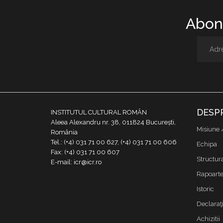
Abone
DESP
INSTITUTUL CULTURAL ROMÂN
Aleea Alexandru nr. 38, 011824 București,
Misiune 
România
Tel.: (+4) 031 71 00 627, (+4) 031 71 00 606
Echipa
Fax: (+4) 031 71 00 607
Structur
E-mail: icr@icr.ro
Rapoarte 
Istoric
Declaraţi
Achizitii