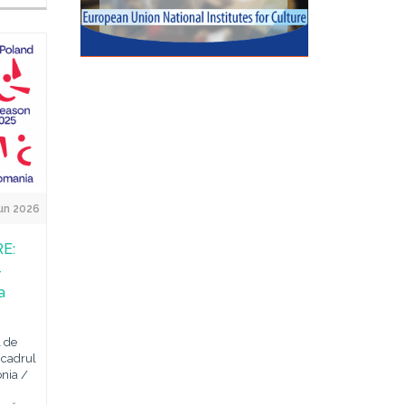
un 2026
E:
–
a
l de
n cadrul
nia /