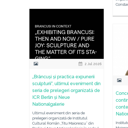
Constan
2 Jul 2026
„Brâncuși și practica expunerii
sculpturiiˮ, ultimul eveniment din
seria de prelegeri organizată de
Concer
ICR Berlin și Neue
contin
Nationalgalerie
conte
Ultimul eveniment din seria de
Natio
prelegeri organizată de Institutul
Institu
Cultural Român „Titu Maiorescu” din
Maiores