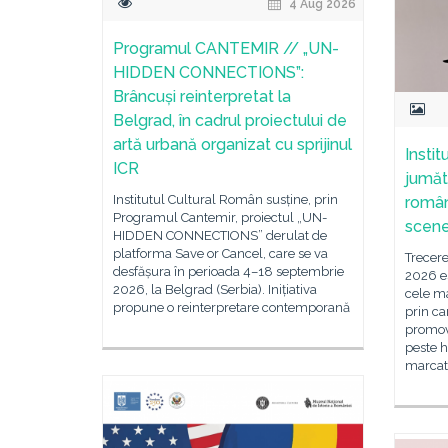
4 Aug 2026
Programul CANTEMIR // „UN-
HIDDEN CONNECTIONS”:
Brâncuși reinterpretat la
Belgrad, în cadrul proiectului de
artă urbană organizat cu sprijinul
Instit
ICR
jumăt
Institutul Cultural Român susține, prin
român
Programul Cantemir, proiectul „UN-
scene
HIDDEN CONNECTIONS” derulat de
platforma Save or Cancel, care se va
Trecere
desfășura în perioada 4–18 septembrie
2026 es
2026, la Belgrad (Serbia). Inițiativa
cele ma
propune o reinterpretare contemporană
prin ca
promova
peste h
marcat