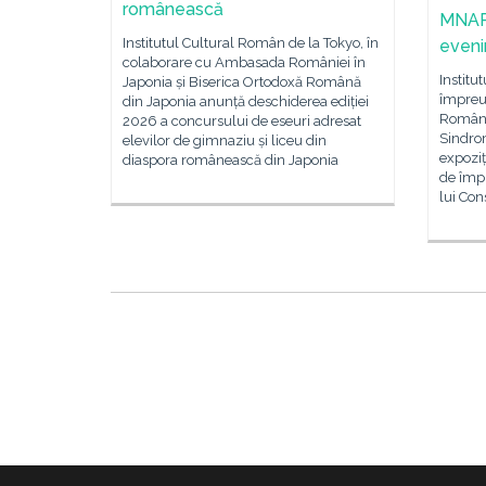
românească
MNAR 
Institutul Cultural Român de la Tokyo, în
eveni
colaborare cu Ambasada României în
Institu
Japonia și Biserica Ortodoxă Română
împreu
din Japonia anunță deschiderea ediției
Românie
2026 a concursului de eseuri adresat
Sindrom
elevilor de gimnaziu și liceu din
expoziț
diaspora românească din Japonia
de împl
lui Con