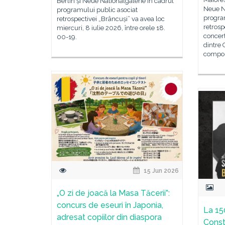
Berlin și Neue Nationalgalerie în cadrul
Neue Na
programului public asociat
progra
retrospectivei „Brâncuși” va avea loc
retrosp
miercuri, 8 iulie 2026, între orele 18.
concert
00-19.
dintre 
compozi
15 Jun 2026
„O zi de joacă la Masa Tăcerii”:
concurs de eseuri în Japonia,
La 15
adresat copiilor din diaspora
Const