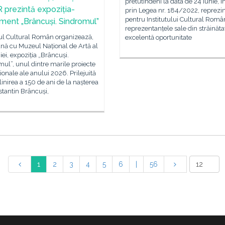
pretutindeni la data de 24 iunie, in
prezintă expoziția-
prin Legea nr. 184/2022, reprezi
pentru Institutului Cultural Român
ment „Brâncuși. Sindromul”
reprezentanțele sale din străinăta
tul Cultural Român organizează,
excelentă oportunitate
nă cu Muzeul Național de Artă al
i, expoziția „Brâncuși.
ul”, unul dintre marile proiecte
ionale ale anului 2026. Prilejuită
inirea a 150 de ani de la nașterea
stantin Brâncuși,
1
2
3
4
5
6
|
56