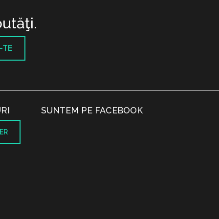
utăţi.
-TE
RI
SUNTEM PE FACEBOOK
ER