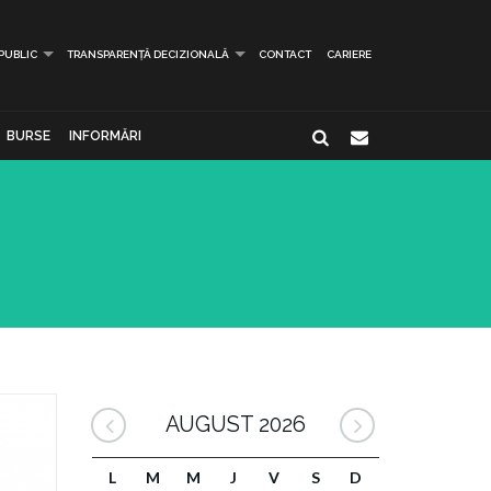
 PUBLIC
TRANSPARENȚĂ DECIZIONALĂ
CONTACT
CARIERE
BURSE
INFORMĂRI
AUGUST 2026
L
M
M
J
V
S
D