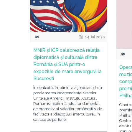
14 Jul 2026
MNIR și ICR celebrează relația
diplomatică și culturală dintre
România și SUA printr-o
Opera 
expoziție de mare anvergură la
muzici
București
compo
În contextul împlinirii a 250 de ani de la
premi
proclamarea independenței Statelor
Philh
Unite ale Americii, Institutul Cultural
Român își reafirmă rolul fundamental
Cinci c
de promotor al valorilor românești și de
premie
facilitator al dialogului intercultural, în
Philha
calitate de partener
Centre
de Sir
împlini