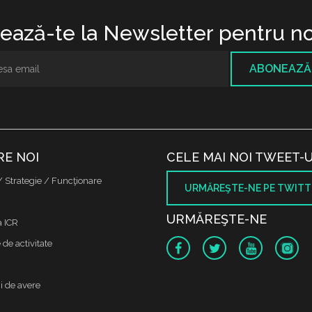
ază-te la Newsletter pentru no
ABONEAZĂ
RE NOI
CELE MAI NOI TWEET-U
/ Strategie / Funcţionare
URMĂREŞTE-NE PE TWITT
URMĂREŞTE-NE
a ICR
de activitate
i de avere