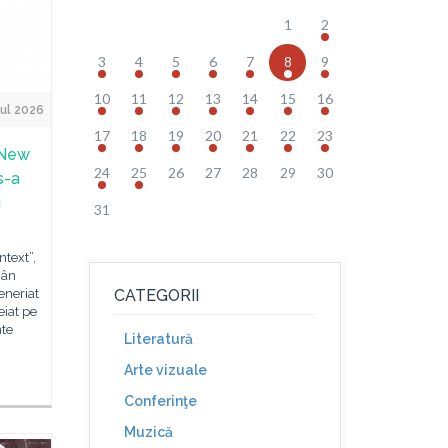
1
2
3
4
5
6
7
8
9
10
11
12
13
14
15
16
ul 2026
17
18
19
20
21
22
23
e New
24
25
26
27
28
29
30
s-a
i
31
text”,
mân
eneriat
CATEGORII
eiat pe
nte
Literatură
Arte vizuale
Conferinţe
Muzică