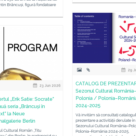
tin Brâncuși, figură fondatoare
29 J
CATALOG DE PREZENTAR
23 Jun 2026
Sezonul Cultural România
Polonia / Polonia–Români
tul „Erik Satie: Socrate”
2024-2025
uă seria „Brâncuși în
xt” la Neue
Vă invităm să consultați catalogu
nalgalerie Berlin
prezentare a activității derulate î
Sezonului Cultural România–Polo
tul Cultural Român „Titu
Polonia–România 2024-2025,
cu” din Berlin, în parteneriat cu