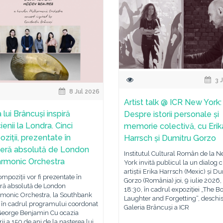
3 
8 Jul 2026
Artist talk @ ICR New York:
lui Brâncuși inspiră
Despre istorii personale și
enii la Londra. Cinci
memorie colectivă, cu Erik
ziții, prezentate în
Harrsch și Dumitru Gorzo
eră absolută de London
Institutul Cultural Român de la 
armonic Orchestra
York invită publicul la un dialog 
artiștii Erika Harrsch (Mexic) și D
ompoziții vor fi prezentate în
Gorzo (România) joi, 9 iulie 2026,
ră absolută de London
18:30, în cadrul expoziției „The B
rmonic Orchestra, la Southbank
Laughter and Forgetting“, deschis
, în cadrul programului coordonat
Galeria Brâncuși a ICR
 George Benjamin Cu ocazia
rii a 150 de ani de la nașterea lui