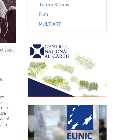
Teatru & Dans
Film
MULTIART
Jul 2026
a
New
cu
umitru
 ora
ook of
ă la