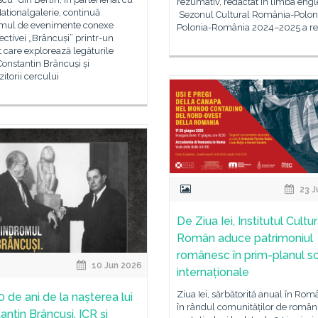
rezumativ, redactat în limba engl
tionalgalerie, continuă
Sezonul Cultural România-Polon
mul de evenimente conexe
Polonia-România 2024–2025 a re
ectivei „Brâncuși” printr-un
 care explorează legăturile
Constantin Brâncuși și
torii cercului
23 J
De Ziua Iei, Institutul Cultur
Român aduce patrimoniul
românesc în prim-planul s
10 Jun 2026
internaționale
Ziua Iei, sărbătorită anual în Româ
0 de ani de la nașterea lui
în rândul comunităților de român
antin Brâncuși, ICR și