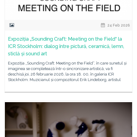
24 Feb 2026
Expoziția „Sounding Craft: Meeting on the Field“ la
ICR Stockholm: dialog între pictură, ceramică, lemn,
sticlă și sound art
Expoziția „Sounding Craft: Meeting on the Field“, în care sunetul și
imaginea se completează într-o sincronizare artistică, va fi
deschisă joi, 26 februarie 2026, la ora 18. 00, în galeria ICR
Stockholm. Muzicianul și compozitorul Erik Lindeborg, artistul