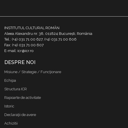
INSTITUTUL CULTURAL ROMÂN
Aleea Alexandru nr. 38, 011824 București, România
Tel.: (+4) 031 71 00 627, (+4) 031 71 00 606
Fax: (+4) 031 71 00 607
E-mail: icr@icr.ro
DESPRE NOI
Misiune / Strategie / Funcţionare
Echipa
Structura ICR
Rapoarte de activitate
Istoric
Declaraţii de avere
Achizitii