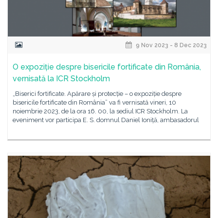
9 Nov 2023 - 8 Dec 2023
O expoziție despre bisericile fortificate din România,
vernisată la ICR Stockholm
„Biserici fortificate. Apărare și protecție – o expoziție despre
bisericile fortificate din România” va fi vernisată vineri, 10
noiembrie 2023, de la ora 16. 00, la sediul ICR Stockholm. La
eveniment vor participa E. S. domnul Daniel Ioniță, ambasadorul