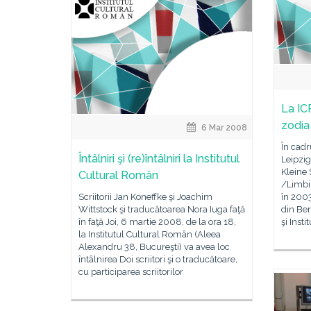
La IC
zodia 
6 Mar 2008
În cadr
Întâlniri şi (re)întâlniri la Institutul
Leipzig
Kleine
Cultural Român
/Limbi m
Scriitorii Jan Koneffke şi Joachim
în 2003
Wittstock şi traducătoarea Nora Iuga faţă
din Ber
în faţă Joi, 6 martie 2008, de la ora 18,
şi Insti
la Institutul Cultural Român (Aleea
Alexandru 38, Bucureşti) va avea loc
întâlnirea Doi scriitori şi o traducătoare,
cu participarea scriitorilor