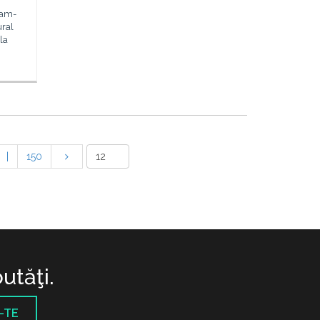
ram-
ural
la
|
150
utăţi.
-TE