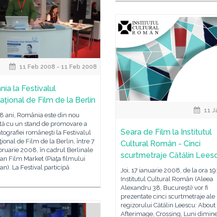
11 Feb 2008 - 11 Feb 2008
ia la Festivalul
aţional de Film de la Berlin
11 J
8 ani, România este din nou
tă cu un stand de promovare a
Seara de Film la Institutul
ografiei româneşti la Festivalul
ţional de Film de la Berlin, între 7
Cultural Român - Cinci
ebruarie 2008, în cadrul Berlinale
scurtmetraje Cătălin Lees
n Film Market (Piaţa filmului
n). La Festival participă
Joi, 17 ianuarie 2008, de la ora 19
Institutul Cultural Român (Aleea
Alexandru 38, Bucureşti) vor fi
prezentate cinci scurtmetraje ale
regizorului Cătălin Leescu: About
Afterimage, Crossing, Luni dimine