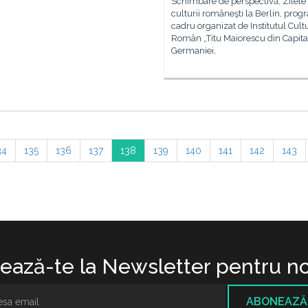
Schimbare de perspectivă, Zilele
culturii româneşti la Berlin, prog
cadru organizat de Institutul Cult
Român „Titu Maiorescu din Capita
Germaniei,
34
135
136
137
138
139
140
141
142
143
ază-te la Newsletter pentru no
ABONEAZĂ