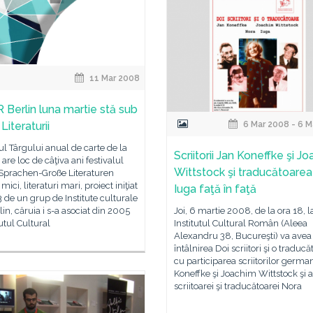
11 Mar 2008
R Berlin luna martie stă sub
Literaturii
6 Mar 2008 - 6 M
ul Târgului anual de carte de la
Scriitorii Jan Koneffke şi J
 are loc de câţiva ani festivalul
Wittstock şi traducătoare
 Sprachen-Große Literaturen
ici, literaturi mari, proiect iniţiat
Iuga faţă în faţă
 de un grup de Institute culturale
lin, căruia i s-a asociat din 2005
Joi, 6 martie 2008, de la ora 18, l
tutul Cultural
Institutul Cultural Român (Aleea
Alexandru 38, Bucureşti) va avea
întâlnirea Doi scriitori şi o traducă
cu participarea scriitorilor germa
Koneffke şi Joachim Wittstock şi a
scriitoarei şi traducătoarei Nora