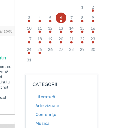
1
2
3
4
5
6
7
8
9
10
11
12
13
14
15
16
ar 2008
17
18
19
20
21
22
23
24
25
26
27
28
29
30
lin
31
iorescu
 2008,
ai
inului,
CATEGORII
ţinut
Literatură
stul
Arte vizuale
Conferinţe
Muzică