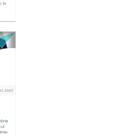
c în
ec 2007
mbrie
cul
nia-