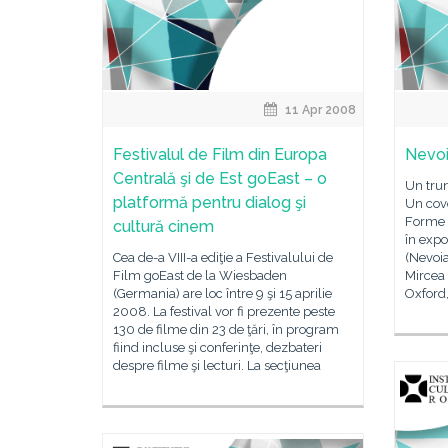
11 Apr 2008
Festivalul de Film din Europa
Nevoi
Centrală şi de Est goEast – o
Un trun
platformă pentru dialog şi
Un covo
Forme 
cultură cinem
în expo
Cea de-a VIII-a ediţie a Festivalului de
(Nevoia
Film goEast de la Wiesbaden
Mircea
(Germania) are loc între 9 şi 15 aprilie
Oxford,
2008. La festival vor fi prezente peste
130 de filme din 23 de ţări, în program
fiind incluse şi conferinţe, dezbateri
despre filme şi lecturi. La secţiunea