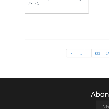
(Berlin);
1
|
133
1
Abone