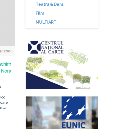
Teatru & Dans
Film
MULTIART
ar 2008
oachim
a Nora
a
 loc
toare,
ni Jan