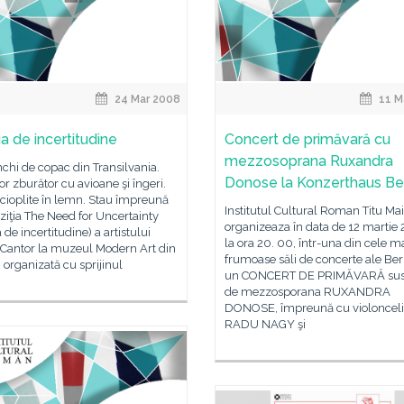
24 Mar 2008
11 M
a de incertitudine
Concert de primăvară cu
mezzosoprana Ruxandra
chi de copac din Transilvania.
Donose la Konzerthaus Ber
r zburător cu avioane şi îngeri.
cioplite în lemn. Stau împreună
Institutul Cultural Roman Titu Ma
ziţia The Need for Uncertainty
organizeaza în data de 12 martie
 de incertitudine) a artistului
la ora 20. 00, într-una din cele m
 Cantor la muzeul Modern Art din
frumoase săli de concerte ale Berl
 organizată cu sprijinul
un CONCERT DE PRIMĂVARĂ sus
de mezzosporana RUXANDRA
DONOSE, împreună cu violonceli
RADU NAGY şi