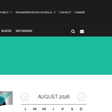
 PUBLIC
TRANSPARENȚĂ DECIZIONALĂ
CONTACT
CARIERE
BURSE
INFORMĂRI
AUGUST 2026
L
M
M
J
V
S
D