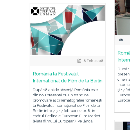
Român
Intern
8 Feb 2008
După 1
România la Festivalul
prezen
cinemat
Internaţional de Film de la Berlin
Interna
După 18 ani de absenţă România este
şi 17 f
din nou prezentă cu un stand de
Europea
promovare al cinematografiei româneşti
Europea
la Festivalul Internaţional de Film de la
Berlin între 7 şi 17 februarie 2008, în
cadrul Berlinale European Film Market
(Piaţa filmului European). Pe lângă