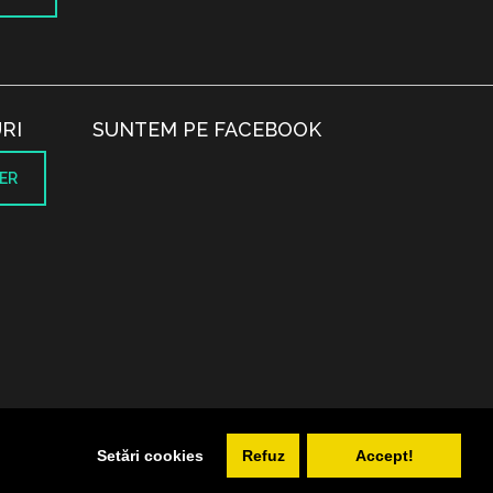
RI
SUNTEM PE FACEBOOK
ER
.
Setări cookies
Refuz
Accept!