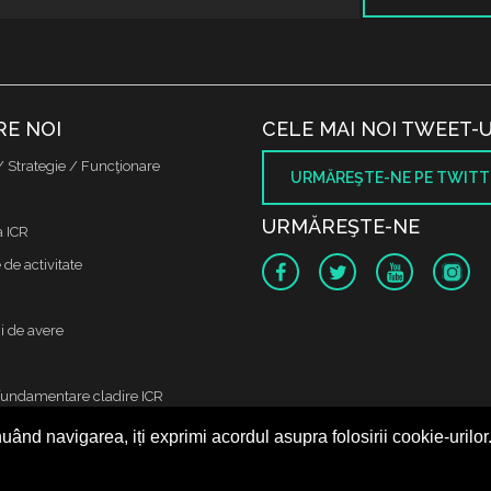
RE NOI
CELE MAI NOI TWEET-U
/ Strategie / Funcţionare
URMĂREŞTE-NE PE TWITT
URMĂREŞTE-NE
a ICR
de activitate
i de avere
fundamentare cladire ICR
uând navigarea, iți exprimi acordul asupra folosirii cookie-urilor
 protectia datelor