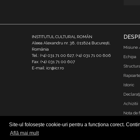
DESP
INSTITUTUL CULTURAL ROMÂN
Aleea Alexandru nr. 38, 011824 București,
Misiune 
România
Tel.: (+4) 031 71 00 627, (+4) 031 71 00 606
Echipa
Fax: (+4) 031 71 00 607
Structur
E-mail: icr@icr.ro
Rapoarte 
Istoric
Declaraţi
Achizitii
Nota de 
Contact
Site-ul folosește cookie-uri pentru a funcționa corect. Contin
Cookies &
Află mai mult