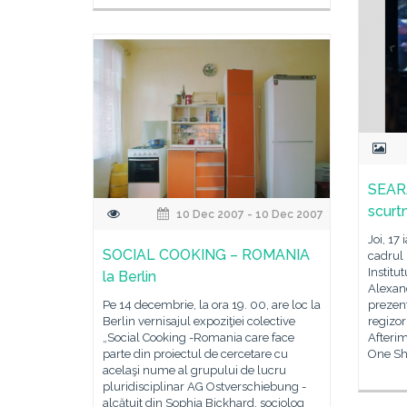
SEARA
scurt
10 Dec 2007 - 10 Dec 2007
Joi, 17
SOCIAL COOKING – ROMANIA
cadrul 
Institu
la Berlin
Alexand
Pe 14 decembrie, la ora 19. 00, are loc la
prezent
Berlin vernisajul expoziţiei colective
regizor
„Social Cooking -Romania care face
Afterim
parte din proiectul de cercetare cu
One Sh
acelaşi nume al grupului de lucru
pluridisciplinar AG Ostverschiebung -
alcătuit din Sophia Bickhard, sociolog