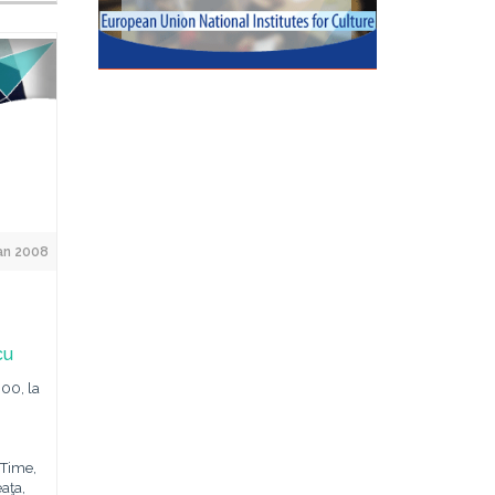
an 2008
cu
:00, la
 Time,
aţa,