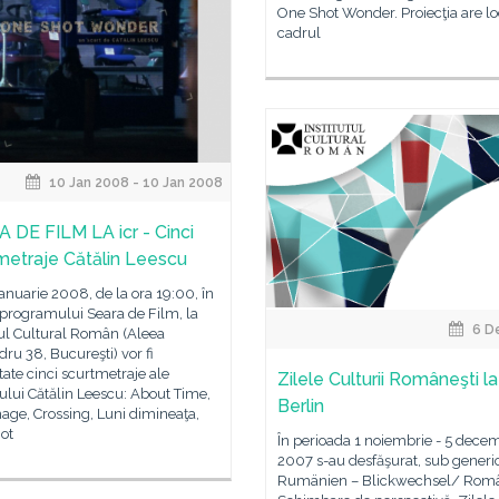
One Shot Wonder. Proiecţia are lo
cadrul
10 Jan 2008 - 10 Jan 2008
 DE FILM LA icr - Cinci
metraje Cătălin Leescu
 ianuarie 2008, de la ora 19:00, în
programului Seara de Film, la
6 D
tul Cultural Român (Aleea
ru 38, Bucureşti) vor fi
ate cinci scurtmetraje ale
Zilele Culturii Româneşti la
ului Cătălin Leescu: About Time,
Berlin
age, Crossing, Luni dimineaţa,
ot
În perioada 1 noiembrie - 5 dece
2007 s-au desfăşurat, sub generi
Rumänien – Blickwechsel/ Româ