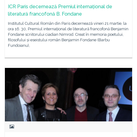
ICR Paris decernează Premiul internațional de
literatură francofonă B. Fondane
Institutul Cultural Român din Paris decernează vineri 21 martie, la
ora 16. 30, Premiul internațional de literatură francofonă Benjamin
Fondane scriitorului ciadian Nimrod. Creat în memoria poetului,
filosofului și eseistului român Benjamin Fondane (Barbu
Fundoianu),