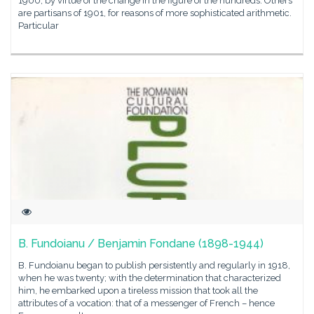
1900, by virtue of the change in the figure of the hundreds. Others
are partisans of 1901, for reasons of more sophisticated arithmetic.
Particular
B. Fundoianu / Benjamin Fondane (1898-1944)
B. Fundoianu began to publish persistently and regularly in 1918,
when he was twenty; with the determination that characterized
him, he embarked upon a tireless mission that took all the
attributes of a vocation: that of a messenger of French – hence