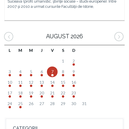
Suceava (profil umanistic, ştiinţe sociale – studii europene). Între
2007 şi 2010 a urmat cursurile Facultăţii de Istorie,
AUGUST 2026
L
M
M
J
V
S
D
1
2
3
4
5
6
7
8
9
10
11
12
13
14
15
16
17
18
19
20
21
22
23
24
25
26
27
28
29
30
31
CATEGORII