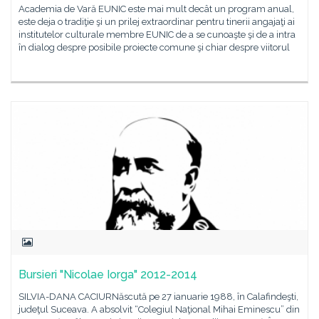
Academia de Vară EUNIC este mai mult decât un program anual,
este deja o tradiţie şi un prilej extraordinar pentru tinerii angajaţi ai
institutelor culturale membre EUNIC de a se cunoaşte şi de a intra
în dialog despre posibile proiecte comune şi chiar despre viitorul
Bursieri "Nicolae Iorga" 2012-2014
SILVIA-DANA CACIURNăscută pe 27 ianuarie 1988, în Calafindeşti,
judeţul Suceava. A absolvit “Colegiul Naţional Mihai Eminescu” din