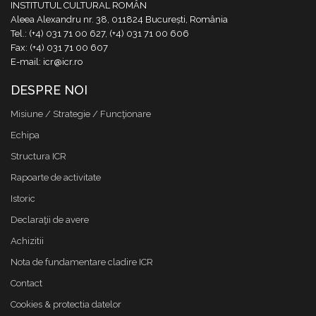
INSTITUTUL CULTURAL ROMÂN
Aleea Alexandru nr. 38, 011824 București, România
Tel.: (+4) 031 71 00 627, (+4) 031 71 00 606
Fax: (+4) 031 71 00 607
E-mail: icr@icr.ro
DESPRE NOI
Misiune / Strategie / Funcţionare
Echipa
Structura ICR
Rapoarte de activitate
Istoric
Declaraţii de avere
Achizitii
Nota de fundamentare cladire ICR
Contact
Cookies & protectia datelor