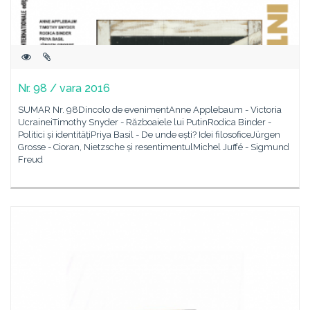
Nr. 98 / vara 2016
SUMAR Nr. 98Dincolo de evenimentAnne Applebaum - Victoria
UcraineiTimothy Snyder - Războaiele lui PutinRodica Binder -
Politici și identitățiPriya Basil - De unde ești? Idei filosoficeJürgen
Grosse - Cioran, Nietzsche și resentimentulMichel Juffé - Sigmund
Freud