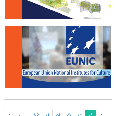
1
|
60
61
62
63
64
65