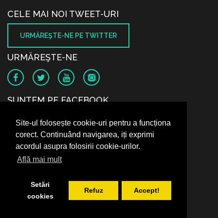
CELE MAI NOI TWEET-URI
URMĂREŞTE-NE PE TWITTER
URMĂREŞTE-NE
SUNTEM PE FACEBOOK
Site-ul folosește cookie-uri pentru a funcționa
corect. Continuând navigarea, iți exprimi
acordul asupra folosirii cookie-urilor.
Află mai mult
Setări
Refuz
Accept!
cookies